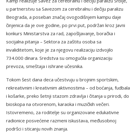
Kamp realizuje Savez za cerebralnu i dečiju paralizu Srbije,
u partnerstvu sa Savezom za cerebralnu i dečiju paralizu
Beograda, a poseban značaj ovogodišnjem kampu daje
činjenica da je ove godine, po prvi put, podržan kroz Javni
konkurs Ministarstva za rad, zapošljavanje, boračka i
socijalna pitanja – Sektora za zaštitu osoba sa
invaliditetom, koje je za njegovu realizaciju izdvojilo
734.000 dinara. Sredstva su omogućila organizaciju
prevoza, smeštaja i ishrane učesnika.
Tokom šest dana deca učestvuju u brojnim sportskim,
rekreativnim i kreativnim aktivnostima – od boćanja, fudbala
i košarke, preko šetnji stazom zdravlja i čitanja u prirodi, do
bioskopa na otvorenom, karaoka i muzičkih večeri.
Istovremeno, za roditelje su organizovane edukativne
radionice posvećene razmeni iskustava, međusobnoj
podršci i sticanju novih znanja.