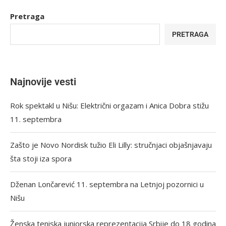
Pretraga
PRETRAGA
Najnovije vesti
Rok spektakl u Nišu: Električni orgazam i Anica Dobra stižu
11. septembra
Zašto je Novo Nordisk tužio Eli Lilly: stručnjaci objašnjavaju
šta stoji iza spora
Dženan Lončarević 11. septembra na Letnjoj pozornici u
Nišu
Ženska teniska juniorska reprezentacija Srbije do 18 godina