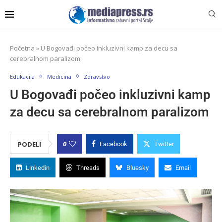
Početna
»
U Bogovađi počeo inkluzivni kamp za decu sa
cerebralnom paralizom
Edukacija
Medicina
Zdravstvo
U Bogovađi počeo inkluzivni kamp
za decu sa cerebralnom paralizom
0
PODELI
Facebook
Twitter
Linkedin
Threads
Bluesky
Email