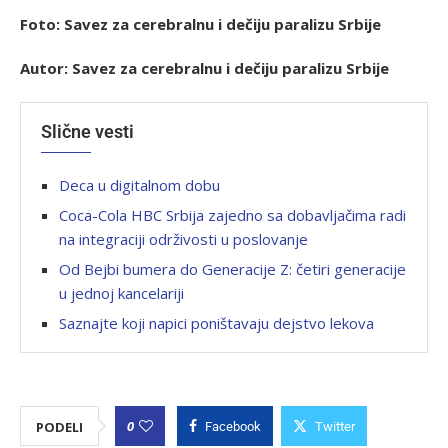
Foto: Savez za cerebralnu i dečiju paralizu Srbije
Autor: Savez za cerebralnu i dečiju paralizu Srbije
Slične vesti
Deca u digitalnom dobu
Coca-Cola HBC Srbija zajedno sa dobavljačima radi
na integraciji održivosti u poslovanje
Od Bejbi bumera do Generacije Z: četiri generacije
u jednoj kancelariji
Saznajte koji napici poništavaju dejstvo lekova
0
PODELI
Facebook
Twitter