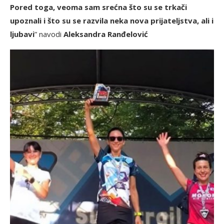
Pored toga, veoma sam srećna što su se trkači
upoznali i što su se razvila neka nova prijateljstva, ali i
ljubavi
” navodi
Aleksandra Ranđelović