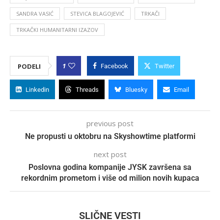
SANDRA VASIĆ
STEVICA BLAGOJEVIĆ
TRKAČI
TRKAČKI HUMANITARNI IZAZOV
1
PODELI
Facebook
Twitter
Linkedin
Threads
Bluesky
Email
previous post
Ne propusti u oktobru na Skyshowtime platformi
next post
Poslovna godina kompanije JYSK završena sa
rekordnim prometom i više od milion novih kupaca
SLIČNE VESTI