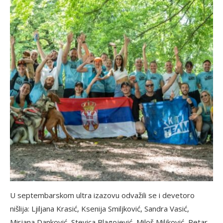
U septembarskom ultra izazovu odvažili se i devetoro
nišlija: Ljiljana Krasić, Ksenija Smiljković, Sandra Vasić,
Mirjana Danković, Stevica Blagojević, Miloš Miljković, Petar