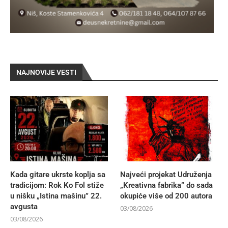
NAJNOVIJE VESTI
Kada gitare ukrste koplja sa
Najveći projekat Udruženja
tradicijom: Rok Ko Fol stiže
„Kreativna fabrika” do sada
u nišku „Istina mašinu” 22.
okupiće više od 200 autora
avgusta
03/08/2026
03/08/2026