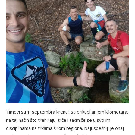
Timovi su 1. septembra krenuli sa prikupljanjem kilometara,
na taj način što treniraju, trče i takmiče se u svojim
disciplinama na trkama širom regiona. Najuspešniji je onaj