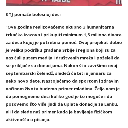
KTJ pomaže bolesnoj deci
‘
‘Ove godine realizovaćemo ukupno 3 humanitarna
trkačka izazova i prikupiti minimum 1,5 miliona dinara
za decu kojoj je potrebna pomoć. Ovaj projekat dobio
je veliku podršku građana Srbije i regiona koji su za
nas čuli putem medija i društvenih mreža i poželeli da
se priključe sa donacijama. Nakon što završimo ovaj
septembarski čelendž, sledeći će biti u januaru za
neko novo dete. Nastojaćemo da sportom i zdravim
načinom života budemo primer mladima. Želja nam je
da pomognemo deci koliko god je to moguće i da
pozovemo što više ljudi da uplate donacije za Lenku,
ali i da slede naš primer kada je bavljenje fizičkom
aktivnošću u pitanju.