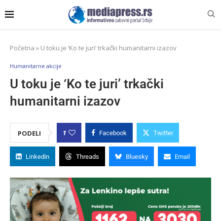
Početna
»
U toku je ‘Ko te juri’ trkački humanitarni izazov
Humanitarne akcije
U toku je ‘Ko te juri’ trkački
humanitarni izazov
1
PODELI
Facebook
Twitter
Linkedin
Threads
Bluesky
Email