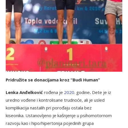
Pridružite se donacijama kroz “Budi Human”
Lenka Anđelković
rođena je
2020
. godine
.
Dete je iz
uredno vođene i kontrolisane trudnoće, ali je usled
komplikacija nastalih pri porođaju ostala bez
kiseonika. Ustanovljeno je kašnjenje u psihomotornom
razvoju kao i hipo/hipertonija pojedinih grupa