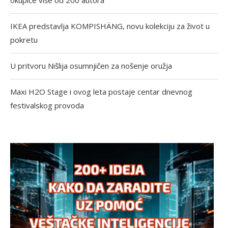
okupiće više od 200 autora
IKEA predstavlja KOMPISHÄNG, novu kolekciju za život u
pokretu
U pritvoru Nišlija osumnjičen za nošenje oružja
Maxi H2O Stage i ovog leta postaje centar dnevnog
festivalskog provoda