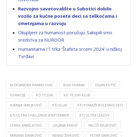
Razvojno savetovalište u Subotici dobilo
vozilo za kućne posete deci sa teškoćama i
smetnjama u razvoju
Okupljeni za humanost poručuju: Sakupili smo
sredstva za NURDOR
Humanitarna IT trka ‘Štafeta srcem 2024’ u niškoj
Tvrđavi
ALEKSANDRA RANĐELOVIĆ
BUDI HUMAN
DEJAN POTIĆ
DONACIJE
KO TE JURI
KO TE JURI KLUB
KSENIJA SMILJKOVIĆ
KTJ KLUB
KTJ POMAŽE BOLESNOJ DECI
KTJ ULTRA CHALLENGE #SEPTEMBER
KTJ ULTRA IZAZOV
LENKA ANĐELKOVIĆ
LJILJANA KRASIĆ
MILOŠ MILJKOVIĆ
MIRJANA DANKOVIĆ
NENAD ŽIVKOVIĆ
PETAR ŠARKOVIĆ