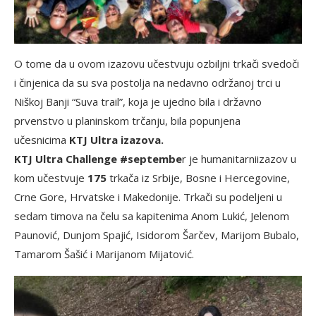
O tome da u ovom izazovu učestvuju ozbiljni trkači svedoči
i činjenica da su sva postolja na nedavno održanoj trci u
Niškoj Banji “Suva trail”, koja je ujedno bila i državno
prvenstvo u planinskom trčanju, bila popunjena
učesnicima
KTJ Ultra izazova.
KTJ Ultra Challenge #septembe
r je humanitarniizazov u
kom učestvuje
175
trkača iz Srbije, Bosne i Hercegovine,
Crne Gore, Hrvatske i Makedonije. Trkači su podeljeni u
sedam timova na čelu sa kapitenima Anom Lukić, Jelenom
Paunović, Dunjom Spajić, Isidorom Šarčev, Marijom Bubalo,
Tamarom Šašić i Marijanom Mijatović.