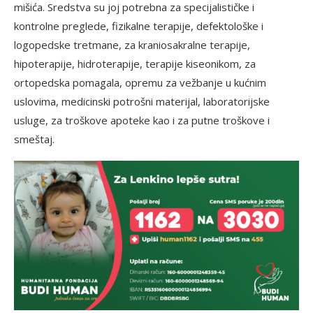
mišića. Sredstva su joj potrebna za specijalističke i
kontrolne preglede, fizikalne terapije, defektološke i
logopedske tretmane, za kraniosakralne terapije,
hipoterapije, hidroterapije, terapije kiseonikom, za
ortopedska pomagala, opremu za vežbanje u kućnim
uslovima, medicinski potrošni materijal, laboratorijske
usluge, za troškove apoteke kao i za putne troškove i
smeštaj.