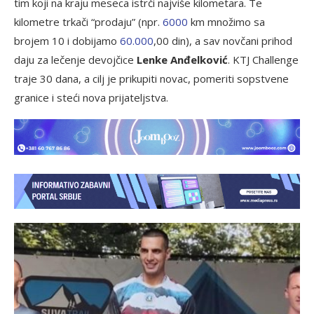
tim koji na kraju meseca istrči najviše kilometara. Te
kilometre trkači “prodaju” (npr.
6000
km množimo sa
brojem 10 i dobijamo
60.000
,00 din), a sav novčani prihod
daju za lečenje devojčice
Lenke Anđelković
. KTJ Challenge
traje 30 dana, a cilj je prikupiti novac, pomeriti sopstvene
granice i steći nova prijateljstva.