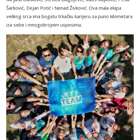
Šarković, Dejan Potić i Nenad Živković. Ova mala ekipa
velikog srca ima bogatu trkačku karijeru sa puno kilometara
iza sebe i mnogobrojnim uspesima.