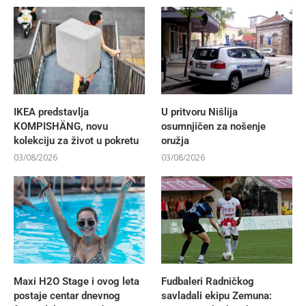
IKEA predstavlja
U pritvoru Nišlija
KOMPISHÄNG, novu
osumnjičen za nošenje
kolekciju za život u pokretu
oružja
03/08/2026
03/08/2026
Maxi H2O Stage i ovog leta
Fudbaleri Radničkog
postaje centar dnevnog
savladali ekipu Zemuna: