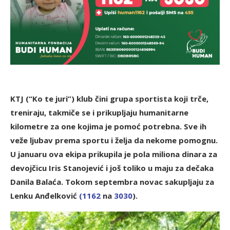
KTJ (“Ko te juri”) klub čini grupa sportista koji trče,
treniraju, takmiče se i prikupljaju humanitarne
kilometre za one kojima je pomoć potrebna. Sve ih
veže ljubav prema sportu i želja da nekome pomognu.
U januaru ova ekipa prikupila je pola miliona dinara za
devojčicu Iris Stanojević i još toliko u maju za dečaka
Danila Balaća. Tokom septembra novac sakupljaju za
Lenku Anđelković
(1162
na
3030
).