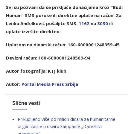
Svi su pozvani da se priključe donacijama kroz “Budi
Human” SMS poruke ili direktne uplate na račun. Za
Lenku Anđelković pošaljite SMS:
1162
na
3030
ili
uplate izvršite direktno:
Uplatom na dinarski račun: 160-6000001248359-45
Devizni račun: 160-6000001248569-94
Autor fotografija: KTJ klub
Autor:
Port
al Media Press Srbija
Slične vesti
Prikupljeno više od milion dinara za humanitarne
organizacije u okviru kampanje „Darežljivi
novembar“