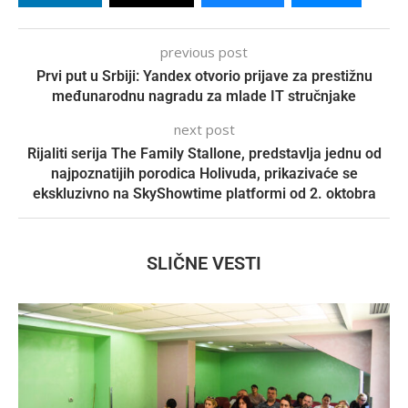
previous post
Prvi put u Srbiji: Yandex otvorio prijave za prestižnu
međunarodnu nagradu za mlade IT stručnjake
next post
Rijaliti serija The Family Stallone, predstavlja jednu od
najpoznatijih porodica Holivuda, prikazivaće se
ekskluzivno na SkyShowtime platformi od 2. oktobra
SLIČNE VESTI