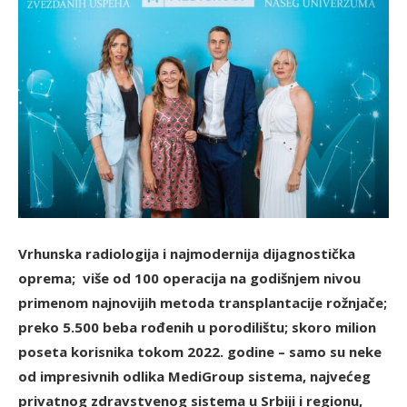
Vrhunska radiologija i najmodernija dijagnostička
oprema; više od 100 operacija na godišnjem nivou
primenom najnovijih metoda transplantacije rožnjače;
preko 5.500 beba rođenih u porodilištu; skoro milion
poseta korisnika tokom 2022. godine – samo su neke
od impresivnih odlika MediGroup sistema, najvećeg
privatnog zdravstvenog sistema u Srbiji i regionu,