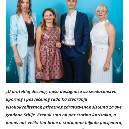
„U protekloj deceniji, naša dostignuća su svedočanstvo
upornog i posvećenog rada ka stvaranju
visokokvalitetnog privatnog zdravstvenog sistema za sve
građane Srbije. Krenuli smo od par stotina korisnika, a
danas naš veliki tim brine o stotinama hiljada pacijenata,