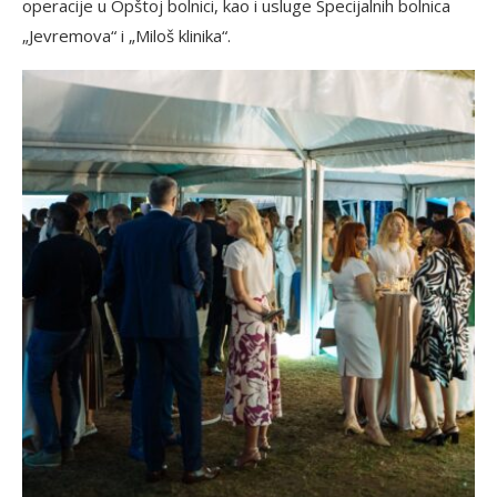
operacije u Opštoj bolnici, kao i usluge Specijalnih bolnica
„Jevremova“ i „Miloš klinika“.