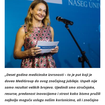
„Deset godina medicinske izvrsnosti – to je put koji je
doveo MediGroup do ovog značajnog jubileja. Uspeh nije
samo rezultat velikih brojeva. Ujedinili smo stručnjake,
resurse, predanost inovacijama i strast kako bismo pružili
najbolju moguću uslugu našim korisnicima, ali i značajno