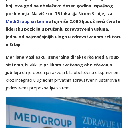
koji ove godine obeležava deset godina uspešnog
poslovanja. Na više od 75 lokacija širom Srbije, iza
MediGroup sistema
stoji više 2.000 ljudi, čineći čvrstu
lidersku poziciju u pružanju zdravstvenih usluga, i
jednu od najznačajnijih uloga u zdravstvenom sektoru
u Srbiji.
Marijana Vasilesku, generalna direktorka MediGroup
sistema
, istakla je
prilikom svečanog obeležavanja
jubileja
da je decenija razvoja bila obeležena ekspanzijom
kroz integraciju uglednih privatnih zdravstvenih ustanova u
jedinstven i prepoznatljiv sistem.