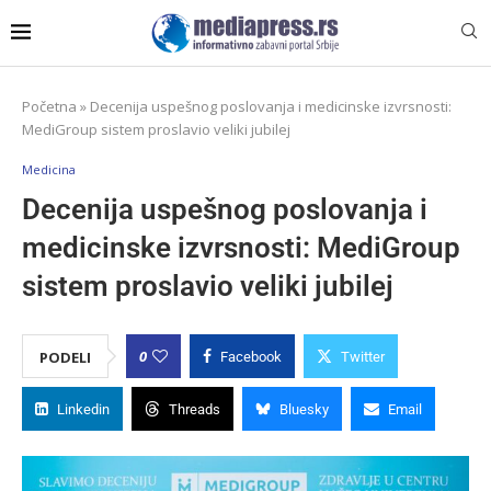
Početna
»
Decenija uspešnog poslovanja i medicinske izvrsnosti:
MediGroup sistem proslavio veliki jubilej
Medicina
Decenija uspešnog poslovanja i
medicinske izvrsnosti: MediGroup
sistem proslavio veliki jubilej
0
PODELI
Facebook
Twitter
Linkedin
Threads
Bluesky
Email