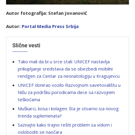
Autor fotografija: Stefan Jovanović
Autor:
P
ortal Media Press Srbija
Slične vesti
Tako mali da bi u srce stali: UNICEF nastavlja
prikupljanje sredstava da se obezbedi mobilni
rendgen za Centar za neonatologiju u Kragujevcu
UNICEF donirao vozilo Razvojnom savetovalištu u
Nišu za podršku porodicama dece sa razvojnim
teškoćama
Muškarci, kosa i kolagen: šta je stvarno iza novog
trenda suplemenata?
Saznajte kako trajno rešiti problem sa vidom i
osloboditi se naočara