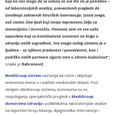
koji na nas mogu da se oslone za sve što im je potrebno –
od laboratorijskih analiza, preventivnih pregleda do
izvođenja zahtevnih hirurških intervencija. Iznad svega,
naš sistem čine ljudi koji imaju neprestanu želju za
inovacijama i izvrsnošću. Ponosna sam na sve naše
zaposlene koji su kontinuirano usmereni na brigu o
zdravlju naših sugrađana. Sva snaga našeg sistema je u
ljudima – uz njihovu predanost i posvećenost, kao i
podršku naših partnera sigurni smo u zdravu budućnost“,
istakla je
Rabrenović.
M
ediGroup sistem
nastavlja da raste i uključuje
eminentna imena iz različitih medicinskih oblasti. Pod
okriljem MediGroup sistema, korisnicima su na
raspolaganju specijalistički pregledi u
MediGroup
domovima zdravlja
i poliklinikama, laboratorijske analize
na najvećem broju lokacija, dijagnostika, intervencije i