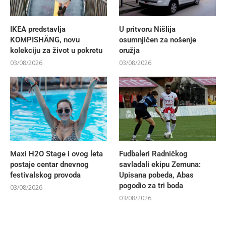
IKEA predstavlja
U pritvoru Nišlija
KOMPISHÄNG, novu
osumnjičen za nošenje
kolekciju za život u pokretu
oružja
03/08/2026
03/08/2026
Maxi H2O Stage i ovog leta
Fudbaleri Radničkog
postaje centar dnevnog
savladali ekipu Zemuna:
festivalskog provoda
Upisana pobeda, Abas
pogodio za tri boda
03/08/2026
03/08/2026