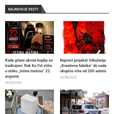
NAJNOVIJE VESTI
Kada gitare ukrste koplja sa
Najveći projekat Udruženja
tradicijom: Rok Ko Fol stiže
„Kreativna fabrika” do sada
u nišku „Istina mašinu” 22.
okupiće više od 200 autora
avgusta
03/08/2026
03/08/2026