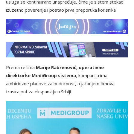
usluga se kontinuirano unapređuje, čime je sistem stekao
izuzetno poverenje i postao prva preporuka korisnika.
Prema rečima
Marije Rabrenović, operativne
direktorke MediGroup sistema
, kompanija ima
ambiciozne planove za budućnost, a jačanjem timova
trasira put za ekspanziju u Srbiji.