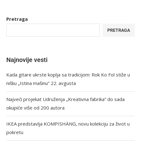
Pretraga
PRETRAGA
Najnovije vesti
Kada gitare ukrste koplja sa tradicijom: Rok Ko Fol stiže u
nišku „Istina mašinu” 22. avgusta
Najveći projekat Udruženja „Kreativna fabrika” do sada
okupiće više od 200 autora
IKEA predstavlja KOMPISHÄNG, novu kolekciju za život u
pokretu