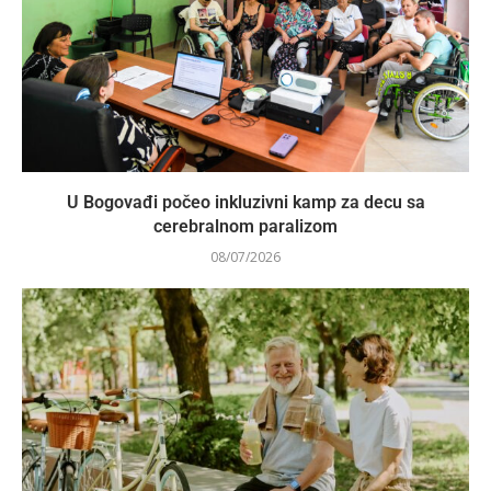
U Bogovađi počeo inkluzivni kamp za decu sa
cerebralnom paralizom
08/07/2026