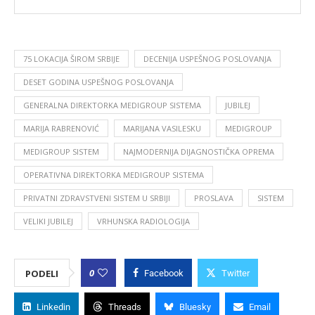
75 LOKACIJA ŠIROM SRBIJE
DECENIJA USPEŠNOG POSLOVANJA
DESET GODINA USPEŠNOG POSLOVANJA
GENERALNA DIREKTORKA MEDIGROUP SISTEMA
JUBILEJ
MARIJA RABRENOVIĆ
MARIJANA VASILESKU
MEDIGROUP
MEDIGROUP SISTEM
NAJMODERNIJA DIJAGNOSTIČKA OPREMA
OPERATIVNA DIREKTORKA MEDIGROUP SISTEMA
PRIVATNI ZDRAVSTVENI SISTEM U SRBIJI
PROSLAVA
SISTEM
VELIKI JUBILEJ
VRHUNSKA RADIOLOGIJA
0
PODELI
Facebook
Twitter
Linkedin
Threads
Bluesky
Email