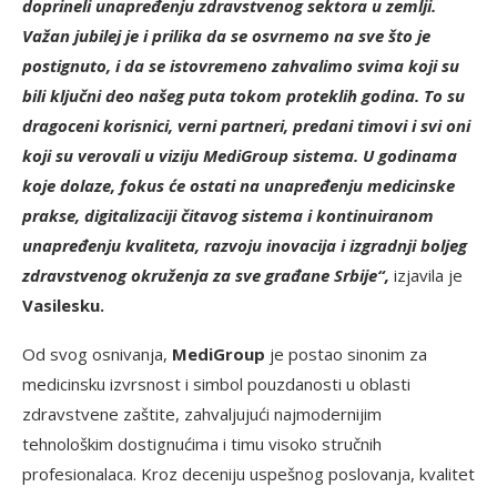
doprineli unapređenju zdravstvenog sektora u zemlji.
Važan jubilej je i prilika da se osvrnemo na sve što je
postignuto, i da se istovremeno zahvalimo svima koji su
bili ključni deo našeg puta tokom proteklih godina. To su
dragoceni korisnici, verni partneri, predani timovi i svi oni
koji su verovali u viziju MediGroup sistema. U godinama
koje dolaze, fokus će ostati na unapređenju medicinske
prakse, digitalizaciji čitavog sistema i
kontinuiranom
unapređenju kvaliteta, razvoju inovacija i izgradnji boljeg
zdravstvenog okruženja za sve građane Srbije“,
izjavila je
Vasilesku.
Od svog osnivanja,
MediGroup
je postao sinonim za
medicinsku izvrsnost i simbol pouzdanosti u oblasti
zdravstvene zaštite, zahvaljujući najmodernijim
tehnološkim dostignućima i timu visoko stručnih
profesionalaca. Kroz deceniju uspešnog poslovanja, kvalitet