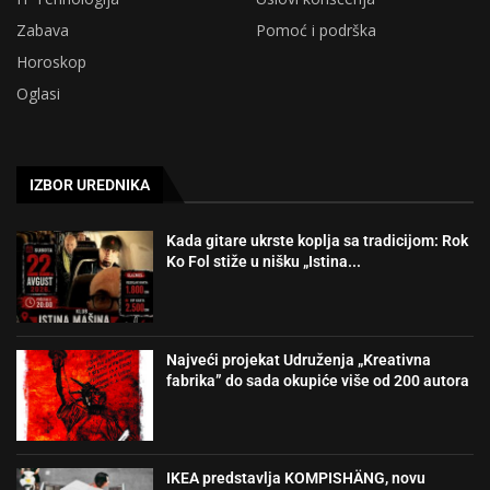
Zabava
Pomoć i podrška
Horoskop
Oglasi
IZBOR UREDNIKA
Kada gitare ukrste koplja sa tradicijom: Rok
Ko Fol stiže u nišku „Istina...
Najveći projekat Udruženja „Kreativna
fabrika” do sada okupiće više od 200 autora
IKEA predstavlja KOMPISHÄNG, novu