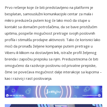
Prvo rešenje koje će biti predstavljeno na platformi je
besplatan, samouslužni komunikacijski centar za mala i
mikro preduzeća putem kog će lako moći da stupe u
kontakt sa domaćim potrošačima, da se bave pristižućim
upitima, pospeše mogućnost pretrage svojih poslovnih
profila i stimulišu prodajne aktivnosti. Tako će korisnici lako
moći da pronađu željene kompanije putem pretrage u
Viberu ili klikom na dostavljeni link, istraže profil željenog
brenda i započnu prepisku sa njim. Preduzetnicima će biti
omogućeno da razdvoje poslovnu od privatne prepiske,
čime se povećava mogućnost dalje interakcije sa kupcima –
kao i razvoj i rast poslovanja.