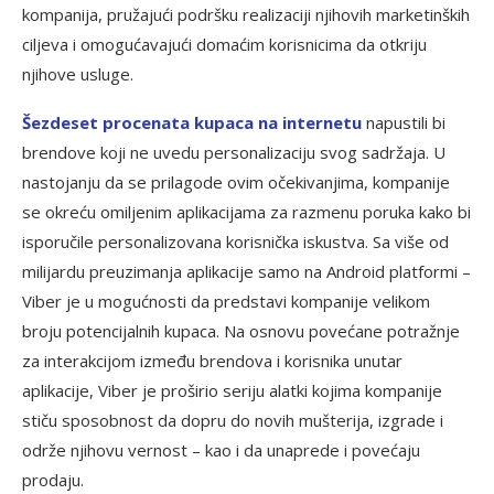
kompanija, pružajući podršku realizaciji njihovih marketinških
ciljeva i omogućavajući domaćim korisnicima da otkriju
njihove usluge.
Š
ezdeset procenata kupaca na internetu
napustili bi
brendove koji ne uvedu personalizaciju svog sadržaja. U
nastojanju da se prilagode ovim očekivanjima, kompanije
se okreću omiljenim aplikacijama za razmenu poruka kako bi
isporučile personalizovana korisnička iskustva. Sa više od
milijardu preuzimanja aplikacije samo na Android platformi –
Viber je u mogućnosti da predstavi kompanije velikom
broju potencijalnih kupaca. Na osnovu povećane potražnje
za interakcijom između brendova i korisnika unutar
aplikacije, Viber je proširio seriju alatki kojima kompanije
stiču sposobnost da dopru do novih mušterija, izgrade i
održe njihovu vernost – kao i da unaprede i povećaju
prodaju.