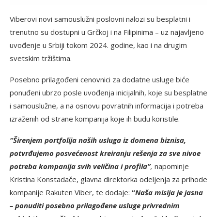
Viberovi novi samouslužni poslovni nalozi su besplatni i
trenutno su dostupni u Grčkoj i na Filipinima – uz najavljeno
uvođenje u Srbiji tokom 2024. godine, kao i na drugim
svetskim tržištima.
Posebno prilagođeni cenovnici za dodatne usluge biće
ponuđeni ubrzo posle uvođenja inicijalnih, koje su besplatne
i samouslužne, a na osnovu povratnih informacija i potreba
izraženih od strane kompanija koje ih budu koristile.
“Širenjem portfolija naših usluga iz domena biznisa,
potvrđujemo posvećenost kreiranju rešenja za sve nivoe
potreba kompanija svih veličina i profila”
,
napominje
Kristina Konstadače, glavna direktorka odeljenja za prihode
kompanije Rakuten Viber, te dodaje:
“
Naša misija je jasna
– ponuditi posebno prilagođene usluge privrednim