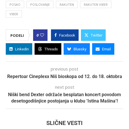
POSAO
POSLOVANJE
RAKUTEN
RAKUTEN VIBER
VIBER
0
PODELI
Facebook
Twitter
Linkedin
Threads
Bluesky
Email
previous post
Repertoar Cineplexx Niš bioskopa od 12. do 18. oktobra
next post
Niški bend Dexter održaće besplatan koncert povodom
desetogodišnjice postojanja u klubu ‘Istina Mašina’!
SLIČNE VESTI