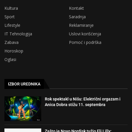
Kultura
Kontakt
Sport
Saradnja
Lifestyle
Reklamiranje
IT Tehnologija
Uslovi korišćenja
Zabava
Pomoć i podrška
Horoskop
Oglasi
IZBOR UREDNIKA
Rok spektakl u Nišu: Električni orgazam i
Anica Dobra stižu 11. septembra
Zašto je Novo Nordisk tužio Eli Lilly: