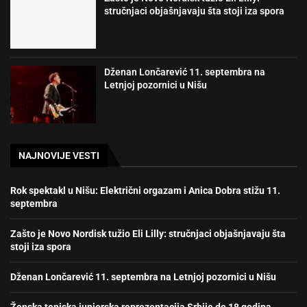
stručnjaci objašnjavaju šta stoji iza spora
Dženan Lončarević 11. septembra na
Letnjoj pozornici u Nišu
NAJNOVIJE VESTI
Rok spektakl u Nišu: Električni orgazam i Anica Dobra stižu 11.
septembra
Zašto je Novo Nordisk tužio Eli Lilly: stručnjaci objašnjavaju šta
stoji iza spora
Dženan Lončarević 11. septembra na Letnjoj pozornici u Nišu
Ženska teniska juniorska reprezentacija Srbije do 18 godina