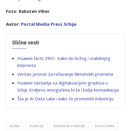
Foto: Rakuten Viber
Autor:
P
ortal Media Press Srbija
Slične vesti
Huawei facts 2901: Kako do bržeg i stabilnijeg
interneta
Veritas priznat za rešavanje klimatskih promena
Huawei nastavlja sa digitalizacijom gradova u
Srbiji: Kraljevu omogućena brža i bolja komunikacija
Šta je AI Data Lake i kako će promeniti industriju
BIZNIS
FUNKCIJE
NAPREDNE FUNKCIJE
PLATFORMA