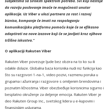
subjektima sa širokim spektrom potreba. Svi koji nastoje
da razviju poslovanje imaće te mogućnosti unutar
aplikacije. Uz Viber u ulozi partnera za rast i razvoj
biznisa, kompanje će imati na raspolaganju
komunikacijsku platformu pomoću koje će se efikasno
adaptirati na nove izazove koji će se javljati kroz njihova
tržišna iskustva.”
O aplikaciji Rakuten Viber
Rakuten Viber povezuje ljude bez obzira na to ko su ili
odakle dolaze. Globalna baza korisnika nudi niz funkcija kao
što su razgovori 1-na-1, video pozivi, razmenu poruka u
grupama i ažuriranja i razgovore s omiljenim brendovima i
poznatim ličnostima. Viber obezbeđuje korisnicima sigurno i
besplatno okruženje za deljenje emocija. Rakuten Viber je
deo Rakuten Group Inc., svetskog lidera u e-kupovini i
finansijskim uslugama.