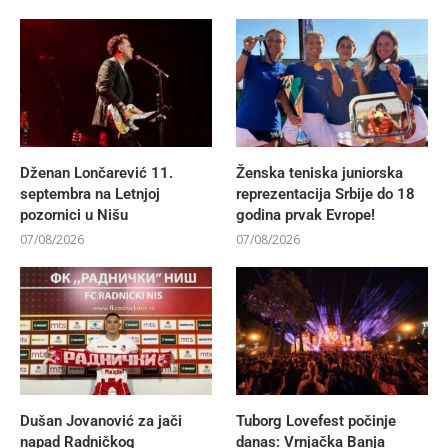
Dženan Lončarević 11.
Ženska teniska juniorska
septembra na Letnjoj
reprezentacija Srbije do 18
pozornici u Nišu
godina prvak Evrope!
07/08/2026
07/08/2026
Dušan Jovanović za jači
Tuborg Lovefest počinje
napad Radničkog
danas: Vrnjačka Banja