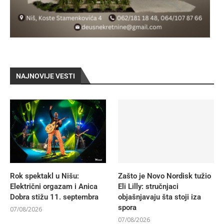
NAJNOVIJE VESTI
Rok spektakl u Nišu:
Zašto je Novo Nordisk tužio
Električni orgazam i Anica
Eli Lilly: stručnjaci
Dobra stižu 11. septembra
objašnjavaju šta stoji iza
spora
07/08/2026
07/08/2026