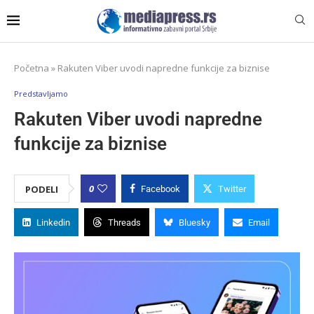
Početna
»
Rakuten Viber uvodi napredne funkcije za biznise
Predstavljamo
Rakuten Viber uvodi napredne
funkcije za biznise
0
PODELI
Facebook
Twitter
Linkedin
Threads
Bluesky
Email