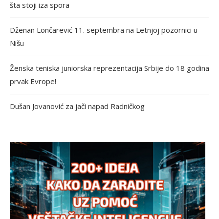
šta stoji iza spora
Dženan Lončarević 11. septembra na Letnjoj pozornici u
Nišu
Ženska teniska juniorska reprezentacija Srbije do 18 godina
prvak Evrope!
Dušan Jovanović za jači napad Radničkog