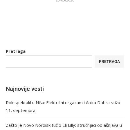
25/05/2026
Pretraga
PRETRAGA
Najnovije vesti
Rok spektakl u Nišu: Električni orgazam i Anica Dobra stižu
11. septembra
Zašto je Novo Nordisk tužio Eli Lilly: stručnjaci objašnjavaju