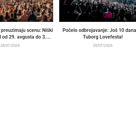
preuzimaju scenu: Niški
Počelo odbrojavanje: Još 10 dan
l od 29. avgusta do 3....
Tuborg Lovefesta!
28/07/2026
28/07/2026