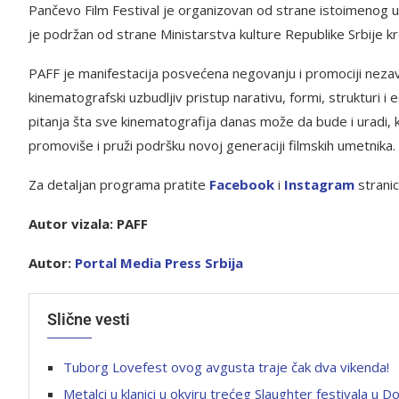
Pančevo Film Festival je organizovan od strane istoimenog u
je podržan od strane Ministarstva kulture Republike Srbije k
PAFF je manifestacija posvećena negovanju i promociji nezavis
kinematografski uzbudljiv pristup narativu, formi, strukturi i est
pitanja šta sve kinematografija danas može da bude i uradi, k
promoviše i pruži podršku novoj generaciji filmskih umetnika. O
Za detaljan programa pratite
F
acebook
i
Instag
ram
stranic
Autor vizala: PAFF
Autor:
Portal Media Press Srbija
Slične vesti
Tuborg Lovefest ovog avgusta traje čak dva vikenda!
Metalci u klanici u okviru trećeg Slaughter festivala u D