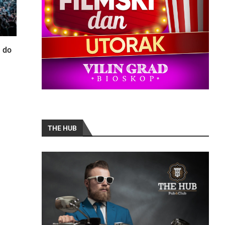
a do
THE HUB