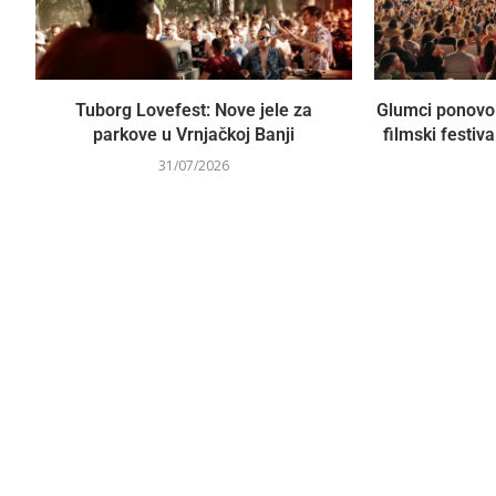
Tuborg Lovefest: Nove jele za
Glumci ponovo 
parkove u Vrnjačkoj Banji
filmski festiva
31/07/2026