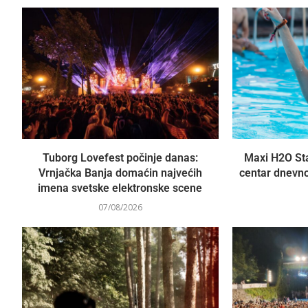
Tuborg Lovefest počinje danas:
Maxi H2O Sta
Vrnjačka Banja domaćin najvećih
centar dnevno
imena svetske elektronske scene
07/08/2026