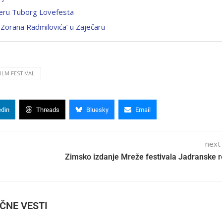
 eru Tuborg Lovefesta
 Zorana Radmilovića’ u Zaječaru
ILM FESTIVAL
edin
Threads
Bluesky
Email
next
Zimsko izdanje Mreže festivala Jadranske r
IČNE VESTI