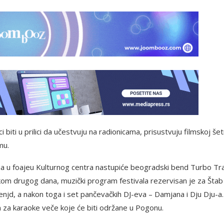
iti u prilici da učestvuju na radionicama, prisustvuju filmskoj šet
mu.
ama u foajeu Kulturnog centra nastupiće beogradski bend Turbo Tr
Tokom drugog dana, muzički program festivala rezervisan je za Štab
enjd, a nakon toga i set pančevačkih DJ-eva – Damjana i Dju Dju-a.
an za karaoke veče koje će biti održane u Pogonu.