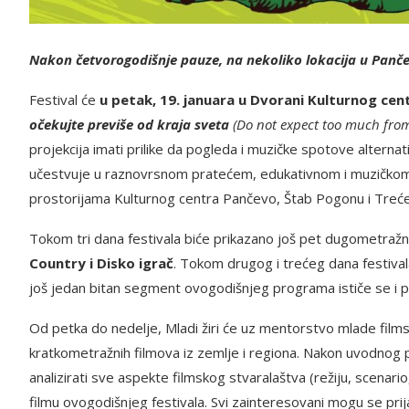
Nakon četvorogodišnje pauze, na nekoliko lokacija u Pančev
Festival će
u petak, 19. januara u Dvorani Kulturnog ce
očekujte previše od kraja sveta
(Do not expect too much from
projekcija imati prilike da pogleda i muzičke spotove alternativ
učestvuje u raznovrsnom pratećem, edukativnom i muzičkom pr
prostorijama Kulturnog centra Pančevo, Štab Pogonu i Treć
Tokom tri dana festivala biće prikazano još pet dugometražni
Country i Disko igrač
. Tokom drugog i trećeg dana festivala
još jedan bitan segment ovogodišnjeg programa ističe se i p
Od petka do nedelje, Mladi žiri će uz mentorstvo mlade films
kratkometražnih filmova iz zemlje i regiona. Nakon uvodnog 
analizirati sve aspekte filmskog stvaralaštva (režiju, scenari
filmu ovogodišnjeg festivala. Svi zainteresovani mogu se prij