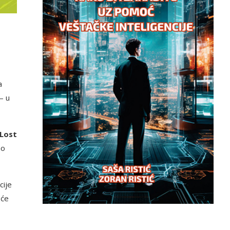
a
– u
 Lost
ao
cije
 će