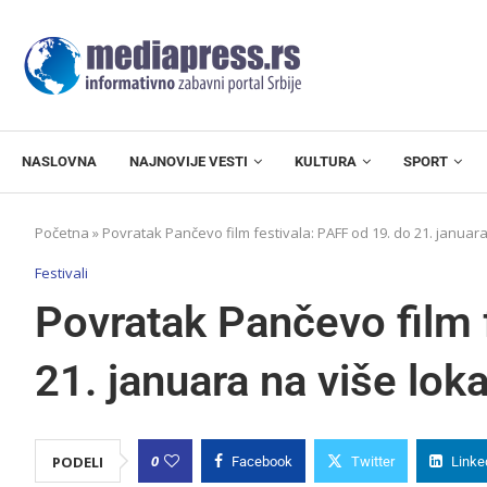
NASLOVNA
NAJNOVIJE VESTI
KULTURA
SPORT
Početna
»
Povratak Pančevo film festivala: PAFF od 19. do 21. januara
Festivali
Povratak Pančevo film 
21. januara na više loka
0
PODELI
Facebook
Twitter
Linke