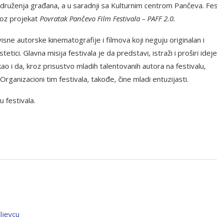
druženja građana, a u saradnji sa Kulturnim centrom Pančeva. Fes
roz projekat
Povratak Pančevo Film Festivala – PAFF 2.0.
ne autorske kinematografije i filmova koji neguju originalan i
etici. Glavna misija festivala je da predstavi, istraži i proširi ideje
ao i da, kroz prisustvo mladih talentovanih autora na festivalu,
rganizacioni tim festivala, takođe, čine mladi entuzijasti.
u festivala.
oljevcu