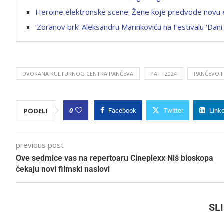
Heroine elektronske scene: Žene koje predvode novu
‘Zoranov brk’ Aleksandru Marinkoviću na Festivalu ‘Dani
DVORANA KULTURNOG CENTRA PANČEVA
PAFF 2024
PANČEVO F
0
PODELI
Facebook
Twitter
Link
previous post
Ove sedmice vas na repertoaru Cineplexx Niš bioskopa
čekaju novi filmski naslovi
SL