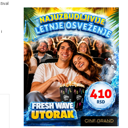
tival
 i