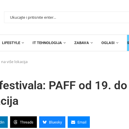
LIFESTYLE
IT TEHNOLOGIJA
ZABAVA
OGLASI
 na više lokacija
festivala: PAFF od 19. do
cija
din
Threads
Bluesky
Email