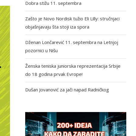
Dobra stižu 11. septembra
Zašto je Novo Nordisk tužio Eli Lilly: stručnjaci
objašnjavaju šta stoji iza spora
Dženan Lončarević 11. septembra na Letnjoj
pozornici u Nišu
Ženska teniska juniorska reprezentacija Srbije
do 18 godina prvak Evrope!
Dušan Jovanović za jači napad Radničkog