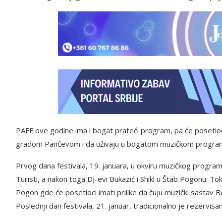
PAFF ove godine ima i bogat prateći program, pa će posetioci b
gradom Pančevom i da uživaju u bogatom muzičkom progra
Prvog dana festivala, 19. januara, u okviru muzičkog progr
Turisti, a nakon toga DJ-evi Bukazić i Shikl u Štab Pogonu. 
Pogon gde će posetioci imati prilike da čuju muzički sastav B
Poslednji dan festivala, 21. januar, tradicionalno je rezervis