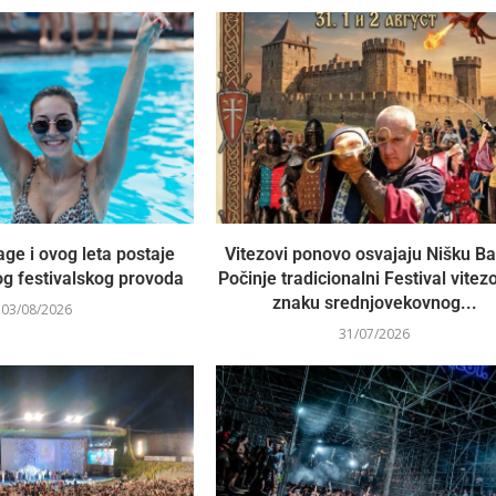
ge i ovog leta postaje
Vitezovi ponovo osvajaju Nišku Ba
g festivalskog provoda
Počinje tradicionalni Festival vitez
znaku srednjovekovnog...
03/08/2026
31/07/2026