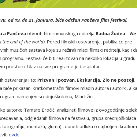
u, od 19. do 21. januara, biće održan Pančevo film festival.
ntra Pančeva
otvoriti film rumunskog reditelja
Radua Žudea
–
Ne
 the end of the world)
. Pored filmskih ostvarenja, publika će pre
nih muzičkih sastava koje su režirali mladi filmski reditelji, kao i d
ogramu. Festival će biti realizovan na nekoliko lokacija u gradu 
em prostoru. Ulaz na sve programe je besplatan.
h ostvarenja i to:
Prizvan i pozvan, Ekskurzija, Zlo ne postoji,
 biće prikazani kratkometražni filmovi mladih autora i autorki, a k
rogram namenjen srednjoškolcima, Mladi žiri.
ke autorke Tamare Broćić, analizirati filmove iz ovogodišnje selek
predavanja, odgledanih filmova na festivalu, grupa srednjoškolaca
o, fotografiju, montažu, glumu) i doneti odluku o najboljem kratkom
aviti
ovde
.