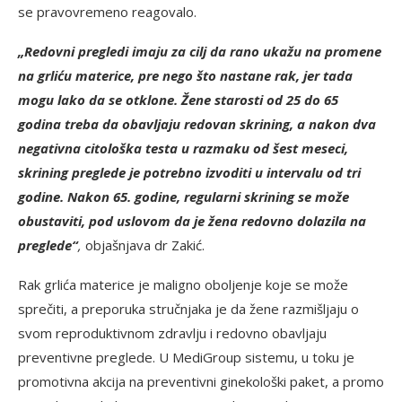
se pravovremeno reagovalo.
„Redovni pregledi imaju za cilj da rano ukažu na promene
na grliću materice, pre nego što nastane rak, jer tada
mogu lako da se otklone. Žene starosti od 25 do 65
godina treba da obavljaju redovan skrining, a nakon dva
negativna citološka testa u razmaku od šest meseci,
skrining preglede je potrebno izvoditi u intervalu od tri
godine. Nakon 65. godine, regularni skrining se može
obustaviti, pod uslovom da je žena redovno dolazila na
preglede“
,
objašnjava dr Zakić.
Rak grlića materice je maligno oboljenje koje se može
sprečiti, a preporuka stručnjaka je da žene razmišljaju o
svom reproduktivnom zdravlju i redovno obavljaju
preventivne preglede. U MediGroup sistemu, u toku je
promotivna akcija na preventivni ginekološki paket, a promo