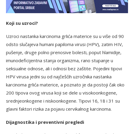
Koji su uzroci?
Uzroci nastanka karcinoma grlića materice su u više od 90
odsto slučajeva humani papiloma virusi (HPV), zatim HIV,
pušenje, druge polno prenosive bolesti, poput hlamidije,
imunodeficijentna stanja organizma, rano stupanje u
seksualne odnose, ali i odnosi bez zaštite. Pojedini tipovi
HPV virusa jedni su od najčešćih uzročnika nastanka
karcinoma grlića materice, a poznato je da postoji čak oko
200 tipova ovog virusa koji se dele u visokoonkogene,
srednjeonkogene i niskoonkogene. Tipovi 16, 18 i 31 su
glavni faktori rizika za pojavu cervikalnog karcinoma.
Dijagnostika i preventivni pregledi