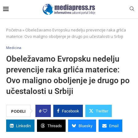
Početna
»
Obeležavamo Evropsku nedelju prevencije raka grlića
materice: Ovo maligno oboljenje je drugo po učestalosti u Srbiji
Medicina
Obeležavamo Evropsku nedelju
prevencije raka grlića materice:
Ovo maligno oboljenje je drugo po
učestalosti u Srbiji
0
PODELI
Facebook
Twitter
Linkedin
Threads
Bluesky
Email