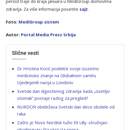
period traje do kraja januara u MediGroup domovima
zdravlja. Za više informacija posetite
s
ajt
.
Foto:
MediGroup sistem
Autor:
P
ortal Media Press Srbija
Slične vesti
Dr Hristina Kocić podeliće svoje izuzetno
medicinsko znanje na Globalnom samitu
Ujedinjenih nacija u Londonu
Svetski dan digestivnog zdravlja: kada „osetljiv
stomak“ postaje razlog za pregled?
NURDOR obeležava Svetski dan dece obolele od
raka
Zašto je Novo Nordisk tužio Eli Lilly: stručnjaci
objašnjavaju šta stoji iza spora