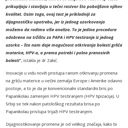
prikupljaju i stavljaju u tečni rastvor što poboljšava njihov
kvalitet. Osim toga, ovaj test je prikladniji za
dijagnostičku upotrebu, jer iz jednog uzorkovanja
možemo da radimo više analiza. To je jedina procedura
odobrena na tržištu za PAPA i HPV testiranje iz jednog
uzorka – što nam daje mogućnost otkrivanja bolesti grlića
materice, HPV-a, a prema potrebi i polno prenosivih
bolesti
“
, istakla je dr Zakić.
Inovacije u vidu novih pristupa ranom otkrivanju promena
na grliću materice u većini zemalja Evrope i Amerike odavno
postoje, a to je da je konvencionalni standardni bris po
Papanikolau zamenjen HPV testiranjem (HPV tipizacija). U
Srbiji se tek nakon patološkog rezultata brisa po
Papanikolau pristupa trijaži HPV testiranjem.
Dijagnostikovanje promena je od velikog značaja, kako bi