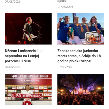
spora
07/08/2026
07/08/2026
Dženan Lončarević 11.
Ženska teniska juniorska
septembra na Letnjoj
reprezentacija Srbije do 18
pozornici u Nišu
godina prvak Evrope!
07/08/2026
07/08/2026