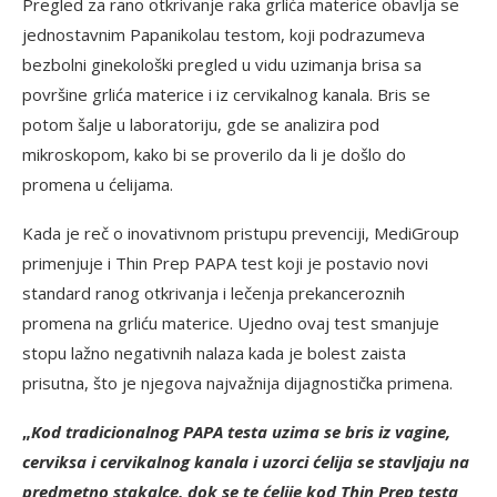
Pregled za rano otkrivanje raka grlića materice obavlja se
jednostavnim Papanikolau testom, koji podrazumeva
bezbolni ginekološki pregled u vidu uzimanja brisa sa
površine grlića materice i iz cervikalnog kanala. Bris se
potom šalje u laboratoriju, gde se analizira pod
mikroskopom, kako bi se proverilo da li je došlo do
promena u ćelijama.
Kada je reč o inovativnom pristupu prevenciji, MediGroup
primenjuje i Thin Prep PAPA test koji je postavio novi
standard ranog otkrivanja i lečenja prekanceroznih
promena na grliću materice. Ujedno ovaj test smanjuje
stopu lažno negativnih nalaza kada je bolest zaista
prisutna, što je njegova najvažnija dijagnostička primena.
„
Kod tradicionalnog PAPA testa uzima se bris iz vagine,
cerviksa i cervikalnog kanala i uzorci ćelija se stavljaju na
predmetno stakalce, dok se te ćelije kod Thin Prep testa