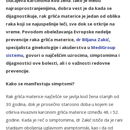
slučajeva karcinoma kod žena. Iako je među
najrasprostranjenijima, dobra vest je da kada se
dijagnostikuje, rak grlića materice je jedan od oblika
raka koji se najuspešnije leči, sve dok se otkrije na
vreme. Povodom obeležavanja Evropske nedelje
prevencije raka grlića materice,
d
r Biljana Zakić
,
specijalista ginekologije i akušerstva u
MediGroup
sistemu
, govori o najčešćim uzrocima, simptomima i
dijagnostici ove bolesti, ali i o važnosti redovne
prevencije.
Kako se manifestuju simptomi?
Rak grlića materice najčešće se javlja kod žena starijih od
30 godina, dok je prosečno starosno doba u kojem se
otkriva invazivni karcinom grlića materice između 48. i 52.
godine. Kada je reč o simptomima, dr Zakić ističe da je rani
stadijum oboljenja uglavnom asimptomski, kao i da od