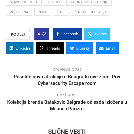
STAROSNO DOBA
UZROCI
VAGINALNO KRVARENJE
VOJVODINA
ŽENA
ŽENE
ŽENSKA POPULACIJA
0
PODELI
Facebook
Twitter
Linkedin
Threads
Bluesky
Email
previous post
Posetite novu atrakciju u Beogradu ove zime: Prvi
Cybersecurity Escape room
next post
Kolekcija brenda Batakovic Belgrade od sada izložena u
Milanu i Parizu
SLIČNE VESTI