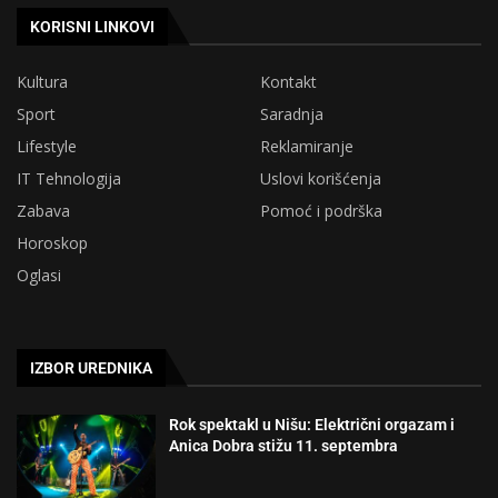
KORISNI LINKOVI
Kultura
Kontakt
Sport
Saradnja
Lifestyle
Reklamiranje
IT Tehnologija
Uslovi korišćenja
Zabava
Pomoć i podrška
Horoskop
Oglasi
IZBOR UREDNIKA
Rok spektakl u Nišu: Električni orgazam i
Anica Dobra stižu 11. septembra