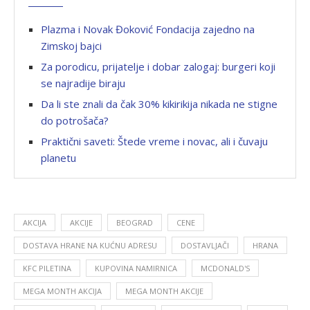
Plazma i Novak Đoković Fondacija zajedno na
Zimskoj bajci
Za porodicu, prijatelje i dobar zalogaj: burgeri koji
se najradije biraju
Da li ste znali da čak 30% kikirikija nikada ne stigne
do potrošača?
Praktični saveti: Štede vreme i novac, ali i čuvaju
planetu
AKCIJA
AKCIJE
BEOGRAD
CENE
DOSTAVA HRANE NA KUĆNU ADRESU
DOSTAVLJAČI
HRANA
KFC PILETINA
KUPOVINA NAMIRNICA
MCDONALD'S
MEGA MONTH AKCIJA
MEGA MONTH AKCIJE