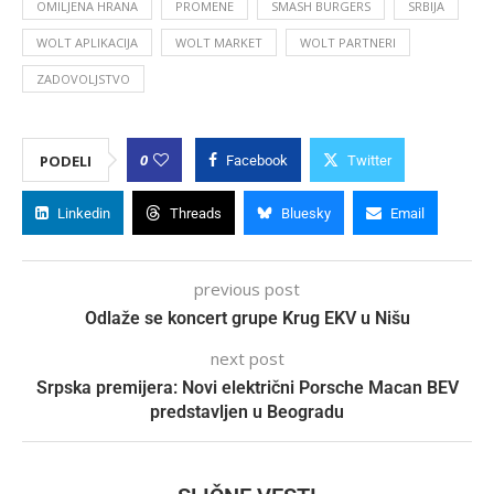
OMILJENA HRANA
PROMENE
SMASH BURGERS
SRBIJA
WOLT APLIKACIJA
WOLT MARKET
WOLT PARTNERI
ZADOVOLJSTVO
0
PODELI
Facebook
Twitter
Linkedin
Threads
Bluesky
Email
previous post
Odlaže se koncert grupe Krug EKV u Nišu
next post
Srpska premijera: Novi električni Porsche Macan BEV
predstavljen u Beogradu