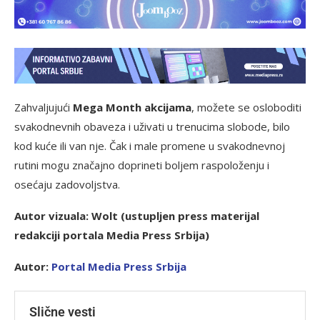
Zahvaljujući
Mega Month akcijama
, možete se osloboditi
svakodnevnih obaveza i uživati u trenucima slobode, bilo
kod kuće ili van nje. Čak i male promene u svakodnevnoj
rutini mogu značajno doprineti boljem raspoloženju i
osećaju zadovoljstva.
Autor vizuala: Wolt (ustupljen press materijal
redakciji portala Media Press Srbija)
Autor:
P
ortal Media Press Srbija
Slične vesti