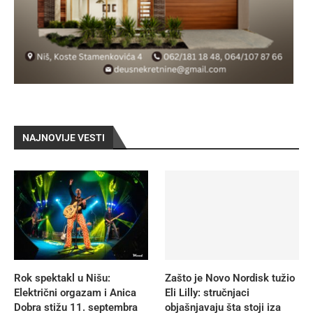
NAJNOVIJE VESTI
Rok spektakl u Nišu:
Zašto je Novo Nordisk tužio
Električni orgazam i Anica
Eli Lilly: stručnjaci
Dobra stižu 11. septembra
objašnjavaju šta stoji iza