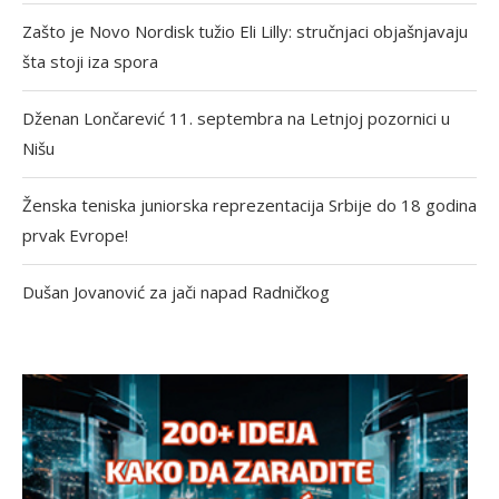
Zašto je Novo Nordisk tužio Eli Lilly: stručnjaci objašnjavaju
šta stoji iza spora
Dženan Lončarević 11. septembra na Letnjoj pozornici u
Nišu
Ženska teniska juniorska reprezentacija Srbije do 18 godina
prvak Evrope!
Dušan Jovanović za jači napad Radničkog