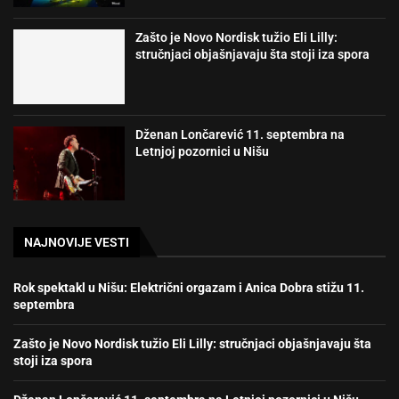
Zašto je Novo Nordisk tužio Eli Lilly:
stručnjaci objašnjavaju šta stoji iza spora
Dženan Lončarević 11. septembra na
Letnjoj pozornici u Nišu
NAJNOVIJE VESTI
Rok spektakl u Nišu: Električni orgazam i Anica Dobra stižu 11.
septembra
Zašto je Novo Nordisk tužio Eli Lilly: stručnjaci objašnjavaju šta
stoji iza spora