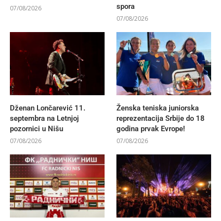
spora
07/08/2026
07/08/2026
Dženan Lončarević 11.
Ženska teniska juniorska
septembra na Letnjoj
reprezentacija Srbije do 18
pozornici u Nišu
godina prvak Evrope!
07/08/2026
07/08/2026