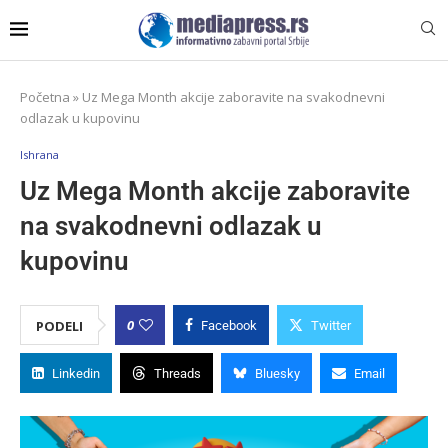
Početna
»
Uz Mega Month akcije zaboravite na svakodnevni
odlazak u kupovinu
Ishrana
Uz Mega Month akcije zaboravite
na svakodnevni odlazak u
kupovinu
0
PODELI
Facebook
Twitter
Linkedin
Threads
Bluesky
Email