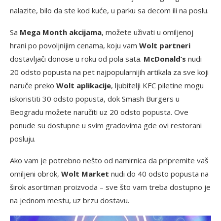
nalazite, bilo da ste kod kuće, u parku sa decom ili na poslu.
Sa
Mega Month akcijama
, možete uživati u omiljenoj
hrani po povoljnijim cenama, koju vam
Wolt partneri
dostavljači donose u roku od pola sata.
McDonald’s
nudi
20 odsto popusta na pet najpopularnijih artikala za sve koji
naruče preko
Wolt aplikacije
, ljubitelji KFC piletine mogu
iskoristiti 30 odsto popusta, dok Smash Burgers u
Beogradu možete naručiti uz 20 odsto popusta. Ove
ponude su dostupne u svim gradovima gde ovi restorani
posluju.
Ako vam je potrebno nešto od namirnica da pripremite vaš
omiljeni obrok,
Wolt Market
nudi do 40 odsto popusta na
širok asortiman proizvoda – sve što vam treba dostupno je
na jednom mestu, uz brzu dostavu.