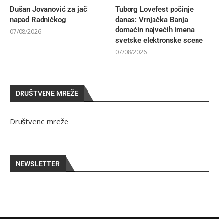
Dušan Jovanović za jači
Tuborg Lovefest počinje
napad Radničkog
danas: Vrnjačka Banja
domaćin najvećih imena
07/08/2026
svetske elektronske scene
07/08/2026
DRUŠTVENE MREŽE
Društvene mreže
NEWSLETTER