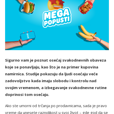
Sigurno vam je poznat osećaj svakodnevnih obaveza
koje se ponavljaju, kao što je na primer kupovina
namirnica. Studije pokazuju da ljudi osećaju veće
zadovoljstvo kada imaju slobodu i kontrolu nad
svojim vremenom, a izbegavanje svakodnevne rutine
doprinosi tom osećaju.
Ako ste umorni od trčanja po prodavnicama, sada je pravo
vreme da unesete raznolikost u svoj život – gde god da se