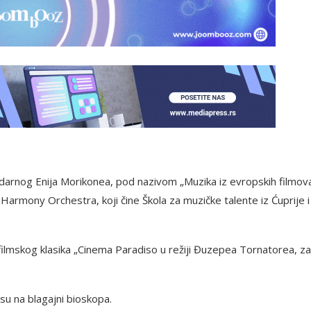
arnog Enija Morikonea, pod nazivom „Muzika iz evropskih filmova
armony Orchestra, koji čine Škola za muzičke talente iz Ćuprije i
 filmskog klasika „Cinema Paradiso u režiji Đuzepea Tornatorea, za 
su na blagajni bioskopa.