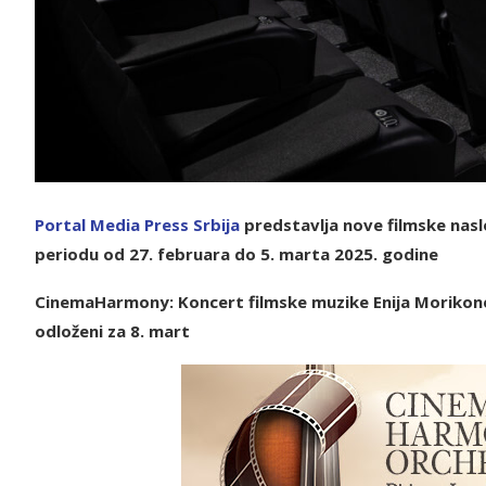
P
ortal Media Press Srbija
predstavlja nove filmske nas
periodu od 27. februara do 5. marta 2025. godine
CinemaHarmony: Koncert filmske muzike Enija Morikonea
odloženi za 8. mart