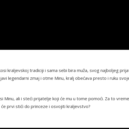
i kraljevskoj tradiciji i sama sebi bira muža, svog najboljeg prijat
vi legendarni zmaj i otme Minu, kralj obećava presto i ruku svoj
inu, ali i steći prijatelje koji će mu u tome pomoći. Za to vreme
 prvi stići do princeze i osvojiti kraljevstvo?