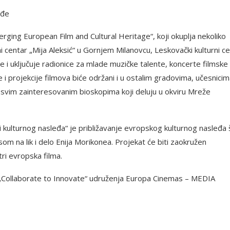
eđe
ing European Film and Cultural Heritage“, koji okuplja nekoliko
 centar „Mija Aleksić“ u Gornjem Milanovcu, Leskovački kulturni c
ne i uključuje radionice za mlade muzičke talente, koncerte filmske
 i projekcije filmova biće održani i u ostalim gradovima, učesnici
i u svim zainteresovanim bioskopima koji deluju u okviru Mreže
kulturnog nasleđa“ je približavanje evropskog kulturnog nasleđa š
om na lik i delo Enija Morikonea. Projekat će biti zaokružen
tri evropska filma.
Collaborate to Innovate“ udruženja Europa Cinemas – MEDIA