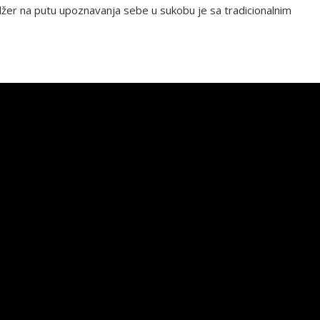
džer na putu upoznavanja sebe u sukobu je sa tradicionalnim