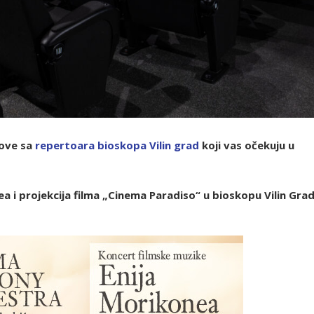
love sa
r
epertoara bioskopa Vilin grad
koji vas očekuju u
 i projekcija filma „Cinema Paradiso“ u bioskopu Vilin Gra