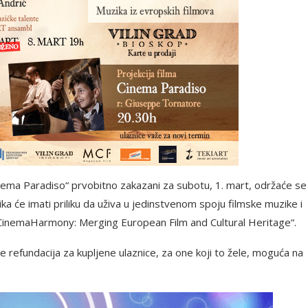
inema Paradiso“ prvobitno zakazani za subotu, 1. mart, održaće se
a će imati priliku da uživa u jedinstvenom spoju filmske muzike i
 „CinemaHarmony: Merging European Film and Cultural Heritage“.
je refundacija za kupljene ulaznice, za one koji to žele, moguća na