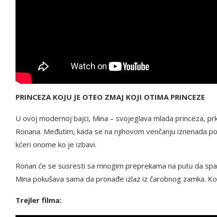
PRINCEZA KOJU JE OTEO ZMAJ KOJI OTIMA PRINCEZE
U ovoj modernoj bajci, Mina – svojeglava mlada princeza, prkos
Ronana. Međutim, kada se na njihovom venčanju iznenada poja
kćeri onome ko je izbavi.
Ronan će se susresti sa mnogim preprekama na putu da spasi M
Mina pokušava sama da pronađe izlaz iz čarobnog zamka. Ko će
Trejler filma: