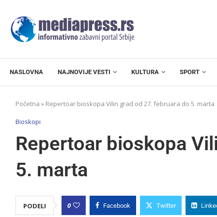
NASLOVNA
NAJNOVIJE VESTI
KULTURA
SPORT
Početna
»
Repertoar bioskopa Vilin grad od 27. februara do 5. marta
Bioskopi
Repertoar bioskopa Vil
5. marta
0
PODELI
Facebook
Twitter
Linke