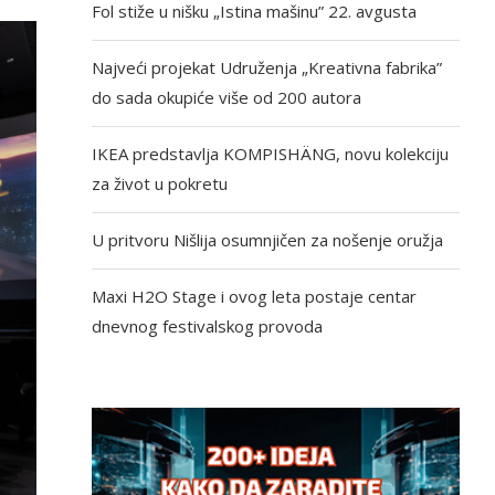
Fol stiže u nišku „Istina mašinu” 22. avgusta
Najveći projekat Udruženja „Kreativna fabrika”
do sada okupiće više od 200 autora
IKEA predstavlja KOMPISHÄNG, novu kolekciju
za život u pokretu
U pritvoru Nišlija osumnjičen za nošenje oružja
Maxi H2O Stage i ovog leta postaje centar
dnevnog festivalskog provoda