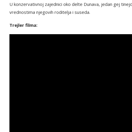
U konzervativnoj zajednici oko delte Dunava, jedan gej tinej
vrednostima njegovih roditelja i suseda.
Trejler filma: