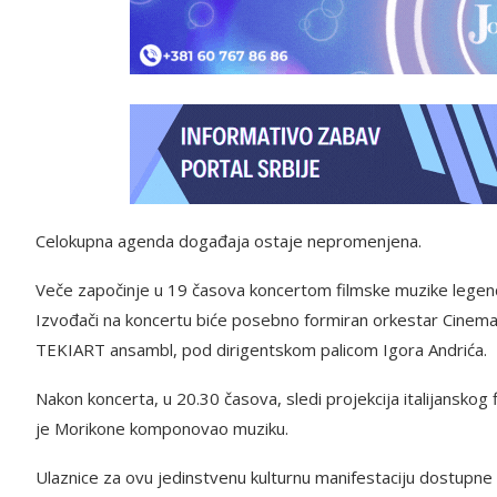
Celokupna agenda događaja ostaje nepromenjena.
Veče započinje u 19 časova koncertom filmske muzike legend
Izvođači na koncertu biće posebno formiran orkestar CinemaH
TEKIART ansambl, pod dirigentskom palicom Igora Andrića.
Nakon koncerta, u 20.30 časova, sledi projekcija italijanskog
je Morikone komponovao muziku.
Ulaznice za ovu jedinstvenu kulturnu manifestaciju dostupne 