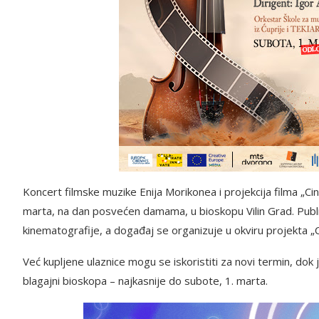
Koncert filmske muzike Enija Morikonea i projekcija filma „C
marta, na dan posvećen damama, u bioskopu Vilin Grad. Publik
kinematografije, a događaj se organizuje u okviru projekta
Već kupljene ulaznice mogu se iskoristiti za novi termin, dok 
blagajni bioskopa – najkasnije do subote, 1. marta.