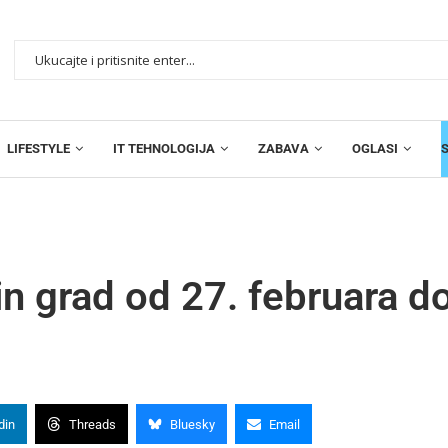
LIFESTYLE
IT TEHNOLOGIJA
ZABAVA
OGLASI
in grad od 27. februara d
din
Threads
Bluesky
Email