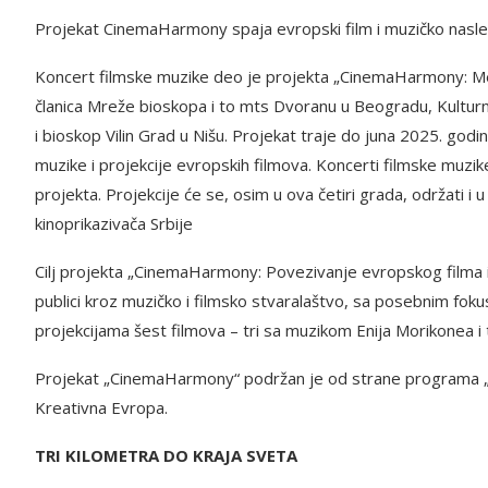
Projekat CinemaHarmony spaja evropski film i muzičko nasl
Koncert filmske muzike deo je projekta „CinemaHarmony: Merg
članica Mreže bioskopa i to mts Dvoranu u Beogradu, Kulturni
i bioskop Vilin Grad u Nišu. Projekat traje do juna 2025. godi
muzike i projekcije evropskih filmova. Koncerti filmske muzike
projekta. Projekcije će se, osim u ova četiri grada, održati 
kinoprikazivača Srbije
Cilj projekta „CinemaHarmony: Povezivanje evropskog filma i 
publici kroz muzičko i filmsko stvaralaštvo, sa posebnim fokus
projekcijama šest filmova – tri sa muzikom Enija Morikonea i 
Projekat „CinemaHarmony“ podržan je od strane programa „
Kreativna Evropa.
TRI KILOMETRA DO KRAJA SVETA