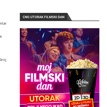
CNG UTORAK FILMSKI DAN
entar
ma
iroj