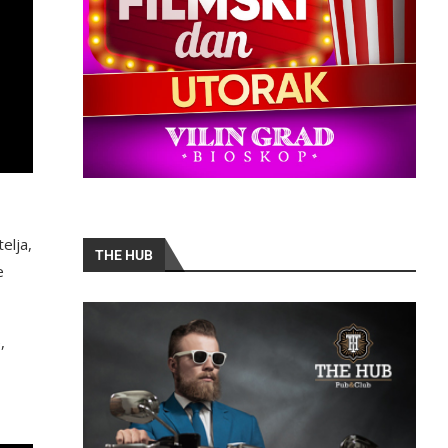
elja,
THE HUB
e
,