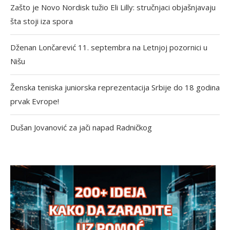
Zašto je Novo Nordisk tužio Eli Lilly: stručnjaci objašnjavaju
šta stoji iza spora
Dženan Lončarević 11. septembra na Letnjoj pozornici u
Nišu
Ženska teniska juniorska reprezentacija Srbije do 18 godina
prvak Evrope!
Dušan Jovanović za jači napad Radničkog