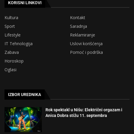
KORISNI LINKOVI
Kultura
Kontakt
Sport
Saradnja
Lifestyle
Reklamiranje
IT Tehnologija
Uslovi korišćenja
Zabava
Pomoć i podrška
Horoskop
Oglasi
IZBOR UREDNIKA
Rok spektakl u Nišu: Električni orgazam i
Anica Dobra stižu 11. septembra