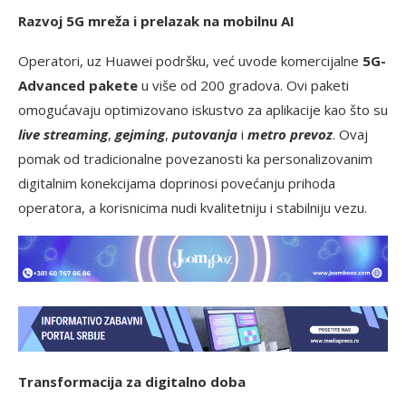
Razvoj 5G mreža i prelazak na mobilnu AI
Operatori, uz Huawei podršku, već uvode komercijalne
5G-
Advanced pakete
u više od 200 gradova. Ovi paketi
omogućavaju optimizovano iskustvo za aplikacije kao što su
live streaming
,
gejming
,
putovanja
i
metro prevoz
. Ovaj
pomak od tradicionalne povezanosti ka personalizovanim
digitalnim konekcijama doprinosi povećanju prihoda
operatora, a korisnicima nudi kvalitetniju i stabilniju vezu.
Transformacija za digitalno doba