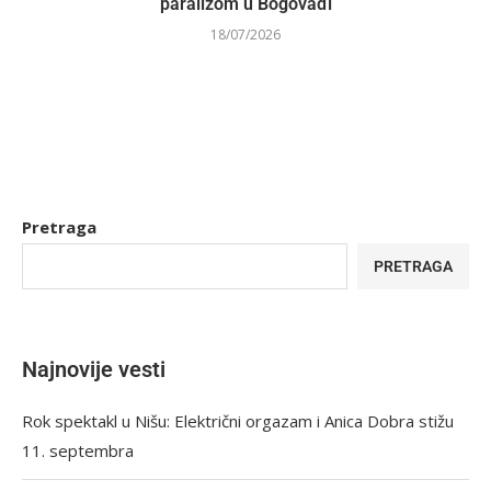
paralizom u Bogovađi
18/07/2026
Pretraga
PRETRAGA
Najnovije vesti
Rok spektakl u Nišu: Električni orgazam i Anica Dobra stižu
11. septembra