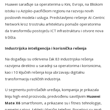
Huawei sarađuje sa operaterima u Kini, Evropi, na Bliskom
istoku i u Azijsko-pacifičkom regionu na razvoju novih
poslovnih modela i usluga. Predstavljeno rešenje AI-Centric
Network kroz trostruku arhitekturu pomaže operatorima
da transformišu postojeću ICT infrastrukturu i otvore nova
tržišta.
Industrijska inteligencija i korisnička rešenja
Na događaju su otkrivena čak 83 industrijska rešenja
razvijena direktno u saradnji sa operatorima i korisnicima,
kao i 10 ključnih rešenja koja ubrzavaju digitalnu
transformaciju različitih industrija.
U segmentu potrošačkih uređaja, kompanija je prikazala
liniju high-end proizvoda, predvođenu savitljivim
Huawei
Mate X6
smartfonom, a prikazane su i fitnes tehnologije,
pametni satovi, tableti i klasični telefoni. Posetioci su imali