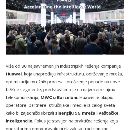
Više od 80 najsavremenijih industrijskih rešenja kompanije
Huawei
, koja unapređuju infrastrukturu, održavanje mreža,
optimizaciju mrežnih procesa i proširenje ponude na nove
tržišne segmente, predstavljeno je na najvećem sajmu
telekomunikacija,
MWC u Barseloni
. Huawei je okupio
operatore, partnere, stručnjake i medije iz celog sveta
kako bi zajednički ubrzali
sinergiju 5G mreža i veštačke
inteligencije
. Fokus je stavljen na praktična rešenja koja
operatorima omogućavaju prelazak sa tradicionalne