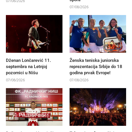
07/08/2026
07/08/2026
Dženan Lončarević 11.
Ženska teniska juniorska
septembra na Letnjoj
reprezentacija Srbije do 18
pozornici u Nišu
godina prvak Evrope!
07/08/2026
07/08/2026