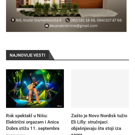
NAJNOVIJE VESTI
Rok spektakl u Nišu:
Zašto je Novo Nordisk tužio
Električni orgazam i Anica
Eli Lilly: stručnjaci
Dobra stižu 11. septembra
objašnjavaju šta stoji iza
spora