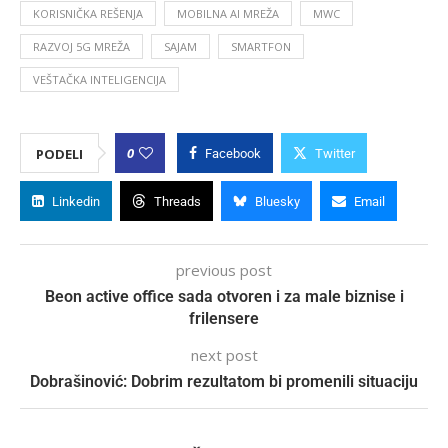
KORISNIČKA REŠENJA
MOBILNA AI MREŽA
MWC
RAZVOJ 5G MREŽA
SAJAM
SMARTFON
VEŠTAČKA INTELIGENCIJA
0
PODELI
Facebook
Twitter
Linkedin
Threads
Bluesky
Email
previous post
Beon active office sada otvoren i za male biznise i
frilensere
next post
Dobrašinović: Dobrim rezultatom bi promenili situaciju