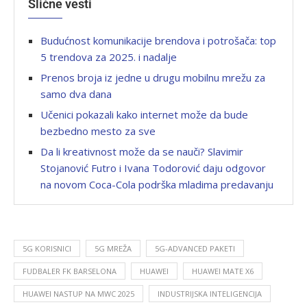
Slične vesti
Budućnost komunikacije brendova i potrošača: top
5 trendova za 2025. i nadalje
Prenos broja iz jedne u drugu mobilnu mrežu za
samo dva dana
Učenici pokazali kako internet može da bude
bezbedno mesto za sve
Da li kreativnost može da se nauči? Slavimir
Stojanović Futro i Ivana Todorović daju odgovor
na novom Coca-Cola podrška mladima predavanju
5G KORISNICI
5G MREŽA
5G-ADVANCED PAKETI
FUDBALER FK BARSELONA
HUAWEI
HUAWEI MATE X6
HUAWEI NASTUP NA MWC 2025
INDUSTRIJSKA INTELIGENCIJA