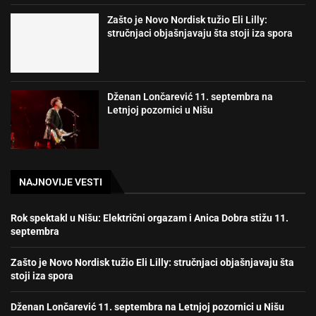
Zašto je Novo Nordisk tužio Eli Lilly:
stručnjaci objašnjavaju šta stoji iza spora
Dženan Lončarević 11. septembra na
Letnjoj pozornici u Nišu
NAJNOVIJE VESTI
Rok spektakl u Nišu: Električni orgazam i Anica Dobra stižu 11.
septembra
Zašto je Novo Nordisk tužio Eli Lilly: stručnjaci objašnjavaju šta
stoji iza spora
Dženan Lončarević 11. septembra na Letnjoj pozornici u Nišu