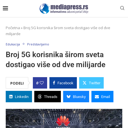
Početna
»
Broj 5G korisnika širom sveta dostigao više od dve
milijarde
Edukacija
Predstavljamo
Broj 5G korisnika širom sveta
dostigao više od dve milijarde
0
PODELI
Facebook
Twitter
Linkedin
Threads
Bluesky
Email