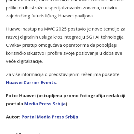
priliku da ih istraže u specijalizovanim zonama, u okviru
zajedničkog futurističkog Huawei paviljona.
Huawei nastup na MWC 2025 postavio je nove temelje za
razvoj digitalnih usluga kroz integraciju 5G i AI tehnologija.
Ovakav pristup omogućava operatorima da poboljšaju
korisničko iskustvo i prošire svoje poslovanje u doba sve
veće digitalizacije.
Za više informacija o predstavljenim rešenjima posetite
Hu
awei Carrier Events
.
Foto: Huawei (ustupljena promo fotografija redakciji
portala
Media Press
Srbija
)
Autor:
Portal Media Press Srbija