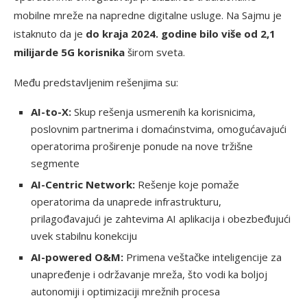
mobilne mreže na napredne digitalne usluge. Na Sajmu je
istaknuto da je
do kraja 2024. godine bilo više od 2,1
milijarde 5G korisnika
širom sveta.
Među predstavljenim rešenjima su:
AI-to-X:
Skup rešenja usmerenih ka korisnicima,
poslovnim partnerima i domaćinstvima, omogućavajući
operatorima proširenje ponude na nove tržišne
segmente
AI-Centric Network:
Rešenje koje pomaže
operatorima da unaprede infrastrukturu,
prilagođavajući je zahtevima AI aplikacija i obezbeđujući
uvek stabilnu konekciju
AI-powered O&M:
Primena veštačke inteligencije za
unapređenje i održavanje mreža, što vodi ka boljoj
autonomiji i optimizaciji mrežnih procesa