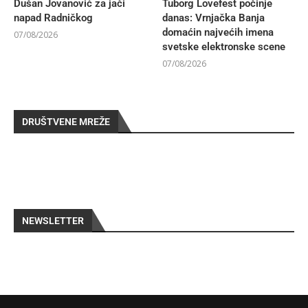
Dušan Jovanović za jači
Tuborg Lovefest počinje
napad Radničkog
danas: Vrnjačka Banja
domaćin najvećih imena
07/08/2026
svetske elektronske scene
07/08/2026
DRUŠTVENE MREŽE
NEWSLETTER