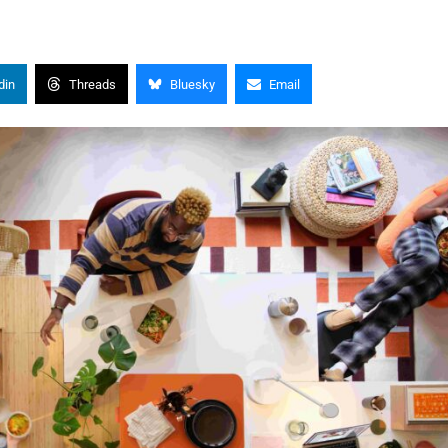
din
Threads
Bluesky
Email