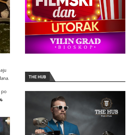
aju
THE HUB
đana.
a po
0%