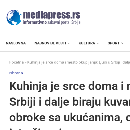
NASLOVNA
NAJNOVIJE VESTI
KULTURA
SPORT
Početna
»
Kuhinja je srce doma i mesto okupljanja: Ljudi u Srbiji i d
Ishrana
Kuhinja je srce doma i 
Srbiji i dalje biraju ku
obroke sa ukućanima, o