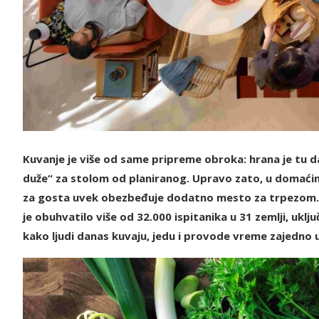
Kuvanje je više od same pripreme obroka: hrana je tu d
duže“ za stolom od planiranog. Upravo zato, u domaćinst
za gosta uvek obezbeđuje dodatno mesto za trpezom. 
je obuhvatilo više od 32.000 ispitanika u 31 zemlji, uklj
kako ljudi danas kuvaju, jedu i provode vreme zajedno u