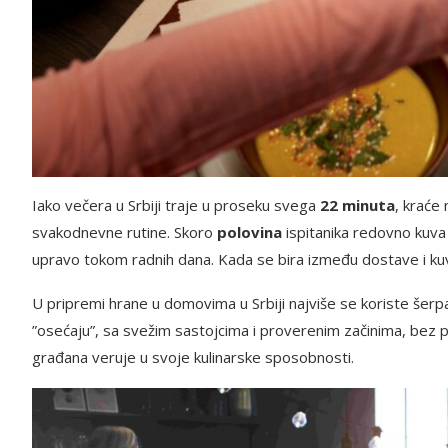
Iako večera u Srbiji traje u proseku svega
22 minuta
, kraće
svakodnevne rutine. Skoro
polovina
ispitanika redovno kuva
upravo tokom radnih dana. Kada se bira između dostave i kuv
U pripremi hrane u domovima u Srbiji najviše se koriste šerpa
”osećaju”, sa svežim sastojcima i proverenim začinima, bez p
građana veruje u svoje kulinarske sposobnosti.