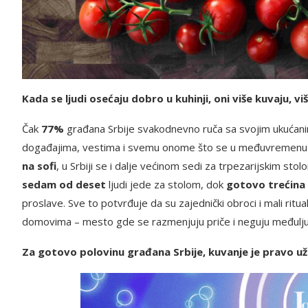
Kada se ljudi osećaju dobro u kuhinji, oni više kuvaju, viš
Čak
77%
građana Srbije svakodnevno ruča sa svojim ukućanim
događajima, vestima i svemu onome što se u međuvremenu do
na sofi
, u Srbiji se i dalje većinom sedi za trpezarijskim s
sedam od deset
ljudi jede za stolom, dok
gotovo trećina 
proslave. Sve to potvrđuje da su zajednički obroci i mali rit
domovima – mesto gde se razmenjuju priče i neguju međulju
Za gotovo polovinu građana Srbije, kuvanje je pravo už