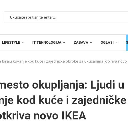
LIFESTYLE
IT TEHNOLOGIJA
ZABAVA
OGLASI
alje biraju kuvanje kod kuće i zajedničke obroke sa ukućanima, otkriva novo 
mesto okupljanja: Ljudi u
vanje kod kuće i zajedničke
tkriva novo IKEA