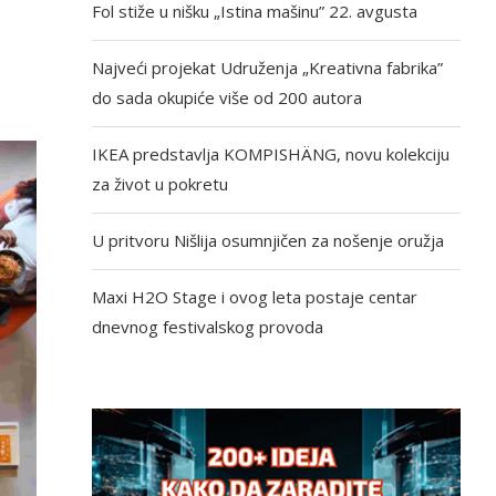
Fol stiže u nišku „Istina mašinu” 22. avgusta
Najveći projekat Udruženja „Kreativna fabrika”
do sada okupiće više od 200 autora
IKEA predstavlja KOMPISHÄNG, novu kolekciju
za život u pokretu
U pritvoru Nišlija osumnjičen za nošenje oružja
Maxi H2O Stage i ovog leta postaje centar
dnevnog festivalskog provoda