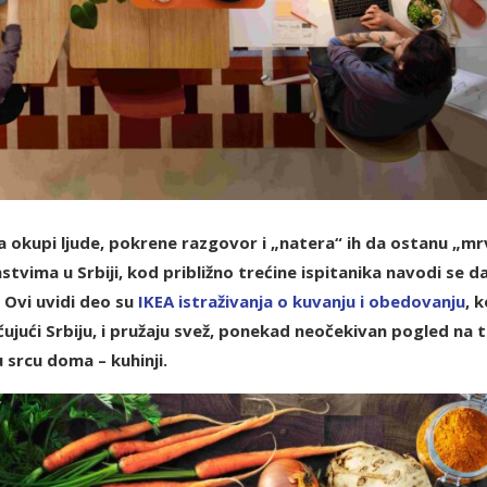
a okupi ljude, pokrene razgovor i „natera“ ih da ostanu „mr
vima u Srbiji, kod približno trećine ispitanika navodi se d
Ovi uvidi deo su
IKEA istraživanja o kuvanju i obedovanju
, k
učujući Srbiju, i pružaju svež, ponekad neočekivan pogled na 
 srcu doma – kuhinji.