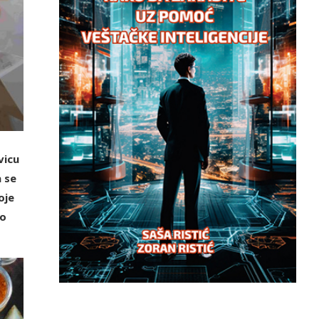
vicu
a se
oje
to