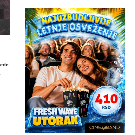
jede
,