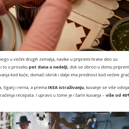
 nego u većini drugih zemalja, navike u pripremi hrane deo su
 i to u proseku
pet dana u nedelji
, dok se obroci u domu priprem
anja kod kuće, domaći obrok i dalje ima prednost kod većine gra
, tiganj i rerna, a prema
IKEA istraživanju
, kuvanje se više odvij
raćenja recepata. I upravo u tome je i šarm kuvanja –
više od 4