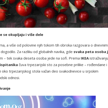
e se okupljaju i više dele
a, a više od polovine njih tokom tih obroka razgovara o dnevnim
godilo. Za razliku od globalnih navika, gde
svaka peta osoba 
tolom – tek svaka deseta osoba jede na sofi. Prema
IKEA
istraživanju
ispitanika
čuva trpezarijski sto za posebne prilike – rođendane i
uali oko trpezarijskog stola važan deo svakodnevice u srpskim
dski odnosi.
ivanje