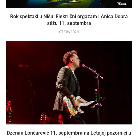
Rok spektakl u Nišu: Električni orgazam i Anica Dobra
stižu 11. septembra
07/08/2026
Dženan Lončarević 11. septembra na Letnjoj pozornici u