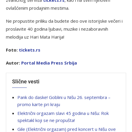
zvaničnog servisa
tickets.rs
, kao i na svim njihovim
ovlašćenim prodajnim mestima.
Ne propustite priliku da budete deo ove istorijske večeri i
proslavite 40 godina ljubavi, muzike i nezaboravnih
melodija uz Hari Mata Harija!
Foto:
tickets.rs
Autor:
Portal Media Press Srbija
Slične vesti
Pank do daske! Goblini u Nišu 26. septembra –
promo karte pri kraju
Električni orgazam slavi 45 godina u Nišu: Rok
spektakl koji se ne propušta!
Gile (Električni orgazam) pred koncert u Nišu ove