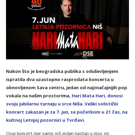
Nakon što je beogradska publika s oduševljenjem
ispratila dva uzastopno rasprodata koncerta u
obnovljenom Sava centru, jedan od najznačajnijih pop
vokala na našim prostorima,
Hari Mata Hari, donosi
svoju jubilarnu turneju u srce Niša. Veliki solistički
koncert zakazan je za 7. jun, sa početkom u 21 čas, na
kultnoj Letnjoj pozornici u Tvrđavi
.
Ovaj koncert nije samo još jedan nastup u nizu; on