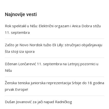
Najnovije vesti
Rok spektakl u Nišu: Električni orgazam i Anica Dobra stižu
11. septembra
Zašto je Novo Nordisk tužio Eli Lilly: stručnjaci objašnjavaju
šta stoji iza spora
Dženan Lončarević 11. septembra na Letnjoj pozornici u
Nišu
Ženska teniska juniorska reprezentacija Srbije do 18 godina
prvak Evrope!
Dušan Jovanović za jači napad Radničkog