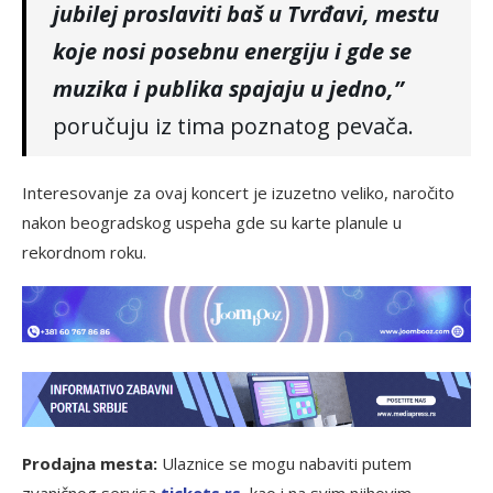
jubilej proslaviti baš u Tvrđavi, mestu
koje nosi posebnu energiju i gde se
muzika i publika spajaju u jedno,”
poručuju iz tima poznatog pevača.
Interesovanje za ovaj koncert je izuzetno veliko, naročito
nakon beogradskog uspeha gde su karte planule u
rekordnom roku.
Prodajna mesta:
Ulaznice se mogu nabaviti putem