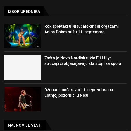
IZBOR UREDNIKA
Rok spektakl u Nišu: Električni orgazam i
Anica Dobra stižu 11. septembra
Zašto je Novo Nordisk tužio Eli Lilly:
stručnjaci objašnjavaju šta stoji iza spora
Dženan Lončarević 11. septembra na
Letnjoj pozornici u Nišu
NAJNOVIJE VESTI