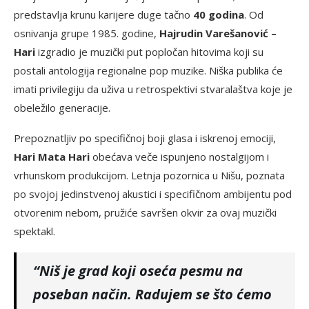
predstavlja krunu karijere duge tačno
40 godina
. Od
osnivanja grupe 1985. godine,
Hajrudin Varešanović –
Hari
izgradio je muzički put popločan hitovima koji su
postali antologija regionalne pop muzike. Niška publika će
imati privilegiju da uživa u retrospektivi stvaralaštva koje je
obeležilo generacije.
Prepoznatljiv po specifičnoj boji glasa i iskrenoj emociji,
Hari Mata Hari
obećava veče ispunjeno nostalgijom i
vrhunskom produkcijom. Letnja pozornica u Nišu, poznata
po svojoj jedinstvenoj akustici i specifičnom ambijentu pod
otvorenim nebom, pružiće savršen okvir za ovaj muzički
spektakl.
“Niš je grad koji oseća pesmu na
poseban način. Radujem se što ćemo