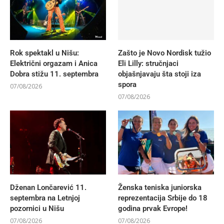
Rok spektakl u Nišu:
Zašto je Novo Nordisk tužio
Električni orgazam i Anica
Eli Lilly: stručnjaci
Dobra stižu 11. septembra
objašnjavaju šta stoji iza
spora
07/08/2026
07/08/2026
Dženan Lončarević 11.
Ženska teniska juniorska
septembra na Letnjoj
reprezentacija Srbije do 18
pozornici u Nišu
godina prvak Evrope!
07/08/2026
07/08/2026