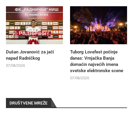
Dušan Jovanović za jači
Tuborg Lovefest počinje
napad Radničkog
danas: Vrnjačka Banja
domaćin najvećih imena
07/08/2026
svetske elektronske scene
07/08/2026
DRUŠTVENE MREŽE