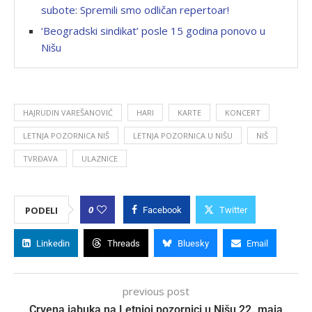
subote: Spremili smo odličan repertoar!
‘Beogradski sindikat’ posle 15 godina ponovo u
Nišu
HAJRUDIN VAREŠANOVIĆ
HARI
KARTE
KONCERT
LETNJA POZORNICA NIŠ
LETNJA POZORNICA U NIŠU
NIŠ
TVRĐAVA
ULAZNICE
0
PODELI
Facebook
Twitter
Linkedin
Threads
Bluesky
Email
previous post
Crvena jabuka na Letnjoj pozornici u Nišu 22. maja