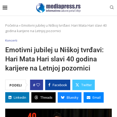
Početna
»
Emotivni jubilej u Niškoj tvrđavi: Hari Mata Hari slavi 40
godina karijere na Letnjoj pozornici
Koncerti
Emotivni jubilej u Niškoj tvrđavi:
Hari Mata Hari slavi 40 godina
karijere na Letnjoj pozornici
0
PODELI
Facebook
Twitter
Linkedin
Threads
Bluesky
Email