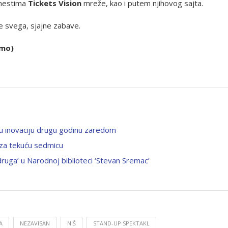
 mestima
Tickets Vision
mreže, kao i putem njihovog sajta.
e svega, sjajne zabave.
omo)
nu inovaciju drugu godinu zaredom
 za tekuću sedmicu
uga’ u Narodnoj biblioteci ‘Stevan Sremac’
A
NEZAVISAN
NIŠ
STAND-UP SPEKTAKL