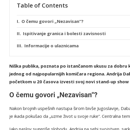
Table of Contents
O čemu govori „Nezavisan“?
Ispitivanje granica i bolesti zavisnosti
Informacije o ulaznicama
Niška publika, poznata po istančanom ukusu za dobru ko
jednog od najpopularnijih komičara regiona. Andrija Da
početkom u 20 časova izvesti svoj novi stand-up show
O čemu govori „Nezavisan“?
Nakon brojnih uspešnih nastupa širom bivše Jugoslavije, Da
je ikada pokušao da „uzme život u svoje ruke“. Centralna tem
Iako naslov sugeriše slobodu, Andrija na sebi svojstven, sark