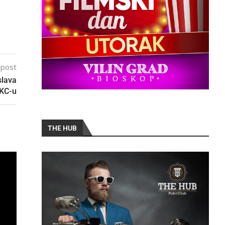
 post
slava
NKC-u
THE HUB