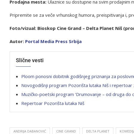
Prodajna mesta:
Ulaznice su dostupne na svim prodajnim
Pripremite se za veče vrhunskog humora, preispitivanja i, pr
Foto/vizual: Bioskop Cine Grand – Delta Planet Niš (pr
Autor:
Portal Media Press Srbija
Slične vesti
Ploom ponosni dobitnik godišnjeg priznanja za poslov
Novogodišnji program Pozorišta lutaka Niš i repertoar
Muzičko-poetski program ‘Drumovanje – od druga do dr
Repertoar Pozorišta lutaka Niš
ANDRIJA DABANOVIĆ
CINE GRAND
DELTA PLANET
KOMEDIJ