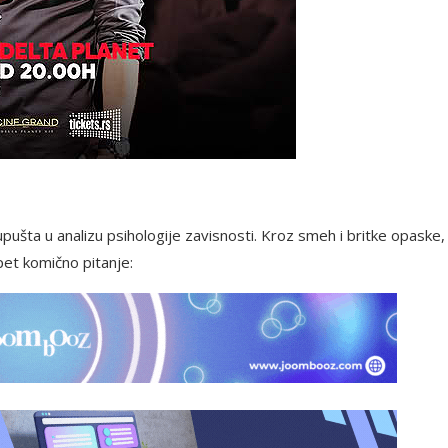
ušta u analizu psihologije zavisnosti. Kroz smeh i britke opaske,
opet komično pitanje: