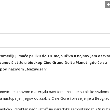
mediju, imaće priliku da 18. maja uživa u najnovijem ostva
banović stiže u bioskop Cine Grand Delta Planet, gde će sa
 pod nazivom „Nezavisan“.
banović se u novom materijalu bavi temama koje su bliske svakom
a nastupa je njegov odlazak iz Crne Gore i preseljenje u Beograd
astičan i direktan način istražuje paradoks samostalnosti. On publi