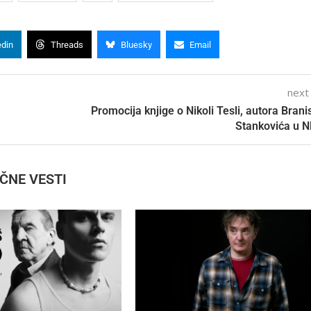
edin
Threads
Bluesky
Email
next
Promocija knjige o Nikoli Tesli, autora Brani
Stankovića u 
IČNE VESTI