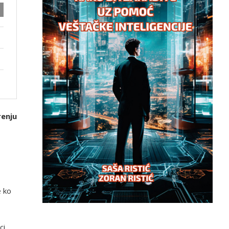
renju
e ko
.
ci