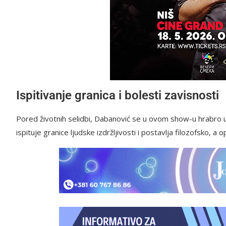
Ispitivanje granica i bolesti zavisnosti
Pored životnih selidbi, Dabanović se u ovom show-u hrabro up
ispituje granice ljudske izdržljivosti i postavlja filozofsko, a 