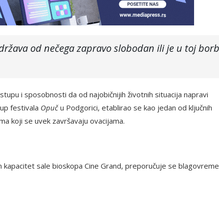
uzdržava od nečega zapravo slobodan ili je u toj borb
upu i sposobnosti da od najobičnijih životnih situacija napravi
up festivala
Opuč
u Podgorici, etablirao se kao jedan od ključnih
ma koji se uvek završavaju ovacijama.
čen kapacitet sale bioskopa Cine Grand, preporučuje se blagovrem