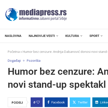
NASLOVNA
NAJNOVIJE VESTI
KULTURA
SPORT
Početna
»
Humor bez cenzure: Andrija Dabanović donosi novi stand-
Događaji
Pozorišta
Humor bez cenzure: An
novi stand-up spektakl
0
PODELI
Facebook
Twitter
Linke