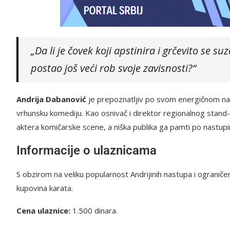
„Da li je čovek koji apstinira i grčevito se s
postao još veći rob svoje zavisnosti?“
Andrija Dabanović
je prepoznatljiv po svom energičnom nast
vrhunsku komediju. Kao osnivač i direktor regionalnog stand-
aktera komičarske scene, a niška publika ga pamti po nastupi
Informacije o ulaznicama
S obzirom na veliku popularnost Andrijinih nastupa i ograni
kupovina karata.
Cena ulaznice:
1.500 dinara.