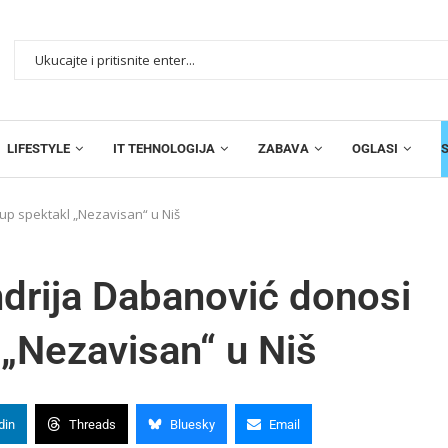
LIFESTYLE
IT TEHNOLOGIJA
ZABAVA
OGLASI
up spektakl „Nezavisan“ u Niš
drija Dabanović donosi
 „Nezavisan“ u Niš
din
Threads
Bluesky
Email