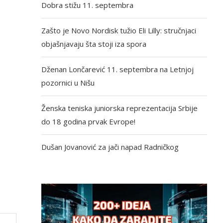
Dobra stižu 11. septembra
Zašto je Novo Nordisk tužio Eli Lilly: stručnjaci
objašnjavaju šta stoji iza spora
Dženan Lončarević 11. septembra na Letnjoj
pozornici u Nišu
Ženska teniska juniorska reprezentacija Srbije
do 18 godina prvak Evrope!
Dušan Jovanović za jači napad Radničkog