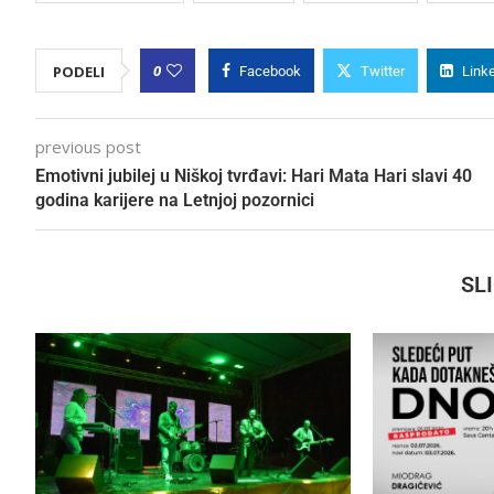
0
PODELI
Facebook
Twitter
Link
previous post
Emotivni jubilej u Niškoj tvrđavi: Hari Mata Hari slavi 40
godina karijere na Letnjoj pozornici
SL