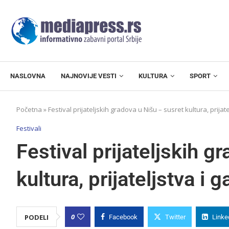
NASLOVNA
NAJNOVIJE VESTI
KULTURA
SPORT
Početna
»
Festival prijateljskih gradova u Nišu – susret kultura, prijat
Festivali
Festival prijateljskih g
kultura, prijateljstva i 
0
PODELI
Facebook
Twitter
Linke