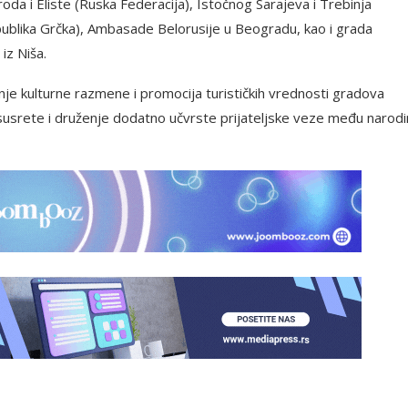
oda i Eliste (Ruska Federacija), Istočnog Sarajeva i Trebinja
epublika Grčka), Ambasade Belorusije u Beogradu, kao i grada
iz Niša.
nje kulturne razmene i promocija turističkih vrednosti gradova
 susrete i druženje dodatno učvrste prijateljske veze među narodi