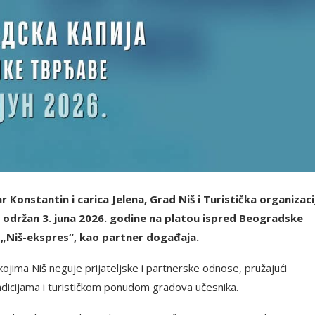
Konstantin i carica Jelena, Grad Niš i Turistička organizaci
iti održan 3. juna 2026. godine na platou ispred Beogradske
a „Niš-ekspres“, kao partner događaja.
 kojima Niš neguje prijateljske i partnerske odnose, pružajući
radicijama i turističkom ponudom gradova učesnika.