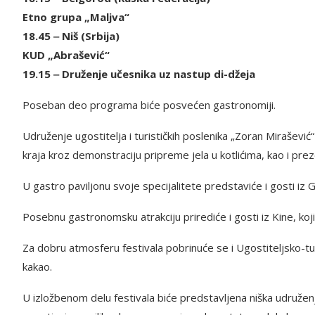
Etno grupa „Maljva“
18.45 ‒ Niš (Srbija)
KUD „Abrašević“
19.15 ‒ Druženje učesnika uz nastup di-džeja
Poseban deo programa biće posvećen gastronomiji.
Udruženje ugostitelja i turističkih poslenika „Zoran Mirašev
kraja kroz demonstraciju pripreme jela u kotlićima, kao i preze
U gastro paviljonu svoje specijalitete predstaviće i gosti iz 
Posebnu gastronomsku atrakciju prirediće i gosti iz Kine, koji
Za dobru atmosferu festivala pobrinuće se i Ugostiteljsko-turis
kakao.
U izložbenom delu festivala biće predstavljena niška udruženj