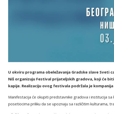
U okviru programa obeležavanja Gradske slave Sveti car 
Niš organizuju Festival prijateljskih gradova, koji će b
kapije. Realizaciju ovog festivala podržala je kompanij
Manifestacija će okupiti predstavnike gradova i institucija sa
posetiocima priliku da se upoznaju sa različitim kulturama, t