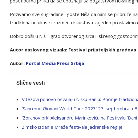
posetiocima priliku da se upoznaju sa bogatstvom lokalnog n
Pozivamo sve sugrađane i goste Niša da nam se pridruže na Fe
tradicionalne ukuse i razmenu iskustava zajedno proslavimo du
Dobro došli u Niš – grad otvorenog srca i iskrenog gostopri
Autor naslovnog vizuala: Festival prijateljskih gradova 
Autor:
Portal Media Press Srbija
Slične vesti
Vitezovi ponovo osvajaju Nišku Banju: Počinje tradicio
‘Sanremo Giovani World Tour 2023’ 27. septembra u 
‘Zoranov brk’ Aleksandru Marinkoviću na Festivalu ‘Dani
Zimsko izdanje Mreže festivala Jadranske regije