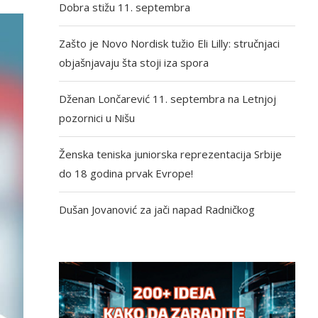
Dobra stižu 11. septembra
Zašto je Novo Nordisk tužio Eli Lilly: stručnjaci
objašnjavaju šta stoji iza spora
Dženan Lončarević 11. septembra na Letnjoj
pozornici u Nišu
Ženska teniska juniorska reprezentacija Srbije
do 18 godina prvak Evrope!
Dušan Jovanović za jači napad Radničkog