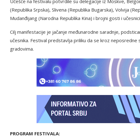
Učešće na festivalu potvrdile su delegacije iz Moskve, Belgor
(Republika Srpska), Slivena (Republika Bugarska), Volvija (R
Mudanđijang (Narodna Republika Kina) i brojni gosti i učesnici 
Cilj manifestacije je jačanje međunarodne saradnje, podstica
učesnika. Festival predstavlja priliku da se kroz neposredne
gradovima.
PROGRAM FESTIVALA: