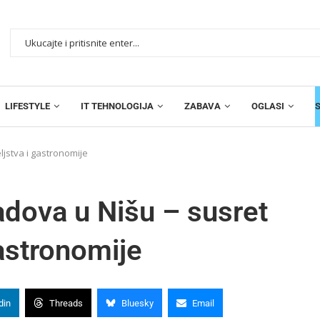
LIFESTYLE
IT TEHNOLOGIJA
ZABAVA
OGLASI
eljstva i gastronomije
radova u Nišu – susret
gastronomije
din
Threads
Bluesky
Email