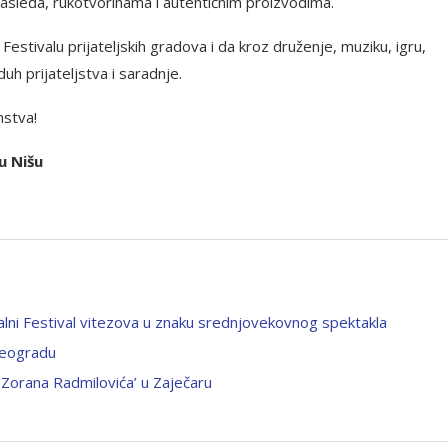
asleđa, rukotvorinama i autentičnim proizvodima.
stivalu prijateljskih gradova i da kroz druženje, muziku, igru,
h prijateljstva i saradnje.
mstva!
u Nišu
nalni Festival vitezova u znaku srednjovekovnog spektakla
Beogradu
 Zorana Radmilovića’ u Zaječaru