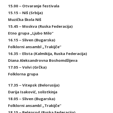
15.00 ‒ Otvaranje festivala
15.15 ‒ Niš (Srbija)
Muzička škola Niš
15.45 ‒ Moskva (Ruska Federacija)
Etno grupa „Ljubo Milo“
16.15 ‒ Sliven (Bugarska)
Folklorni ansambl „Trakijče“
16.35 ‒ Elista (Kalmikija, Ruska Federacija)
Diana Aleksandrovna Boshomdžijeva
17.05 ‒ Volvi (Grčka)
Folklorna grupa
17.35 ‒ Vitepsk (Belorusija)
Darija Isaković, solistkinja
18.05 ‒ Sliven (Bugarska)
Folklorni ansambl „Trakijče“
18.15 ‒ Belgorod (Ruska Federacija)