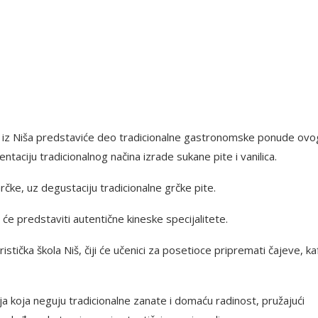
ić“ iz Niša predstaviće deo tradicionalne gastronomske ponude ovo
ntaciju tradicionalnog načina izrade sukane pite i vanilica.
Grčke, uz degustaciju tradicionalne grčke pite.
 će predstaviti autentične kineske specijalitete.
tička škola Niš, čiji će učenici za posetioce pripremati čajeve, kaf
a koja neguju tradicionalne zanate i domaću radinost, pružajući