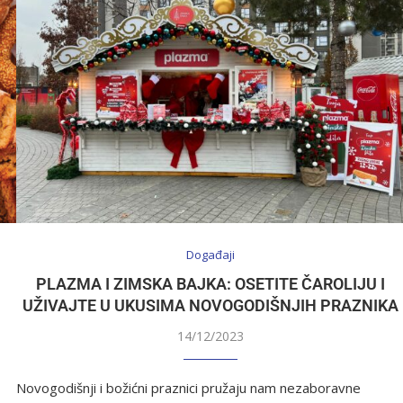
Događaji
PLAZMA I ZIMSKA BAJKA: OSETITE ČAROLIJU I
UŽIVAJTE U UKUSIMA NOVOGODIŠNJIH PRAZNIKA
14/12/2023
Novogodišnji i božićni praznici pružaju nam nezaboravne