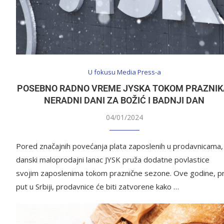
U fokusu Media Press-a
POSEBNO RADNO VREME JYSKA TOKOM PRAZNIK
NERADNI DANI ZA BOŽIĆ I BADNJI DAN
04/01/2024
Pored značajnih povećanja plata zaposlenih u prodavnicama,
danski maloprodajni lanac JYSK pruža dodatne povlastice
svojim zaposlenima tokom praznične sezone. Ove godine, pr
put u Srbiji, prodavnice će biti zatvorene kako …