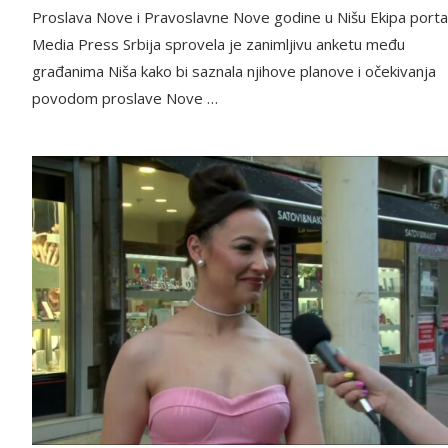
Proslava Nove i Pravoslavne Nove godine u Nišu Ekipa porta
Media Press Srbija sprovela je zanimljivu anketu među
građanima Niša kako bi saznala njihove planove i očekivanja
povodom proslave Nove …