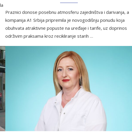
la
Praznici donose posebnu atmosferu zajedništva i darivanja, a
kompanija A1 Srbija pripremila je novogodišnju ponudu koja
obuhvata atraktivne popuste na uređaje i tarife, uz doprinos
održivim praksama kroz recikliranje starih …