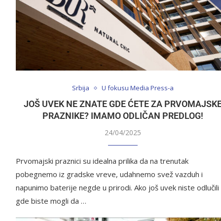
Srbija
U fokusu Media Press-a
JOŠ UVEK NE ZNATE GDE ĆETE ZA PRVOMAJSK
PRAZNIKE? IMAMO ODLIČAN PREDLOG!
24/04/2025
Prvomajski praznici su idealna prilika da na trenutak
pobegnemo iz gradske vreve, udahnemo svež vazduh i
napunimo baterije negde u prirodi. Ako još uvek niste odlučili
gde biste mogli da …