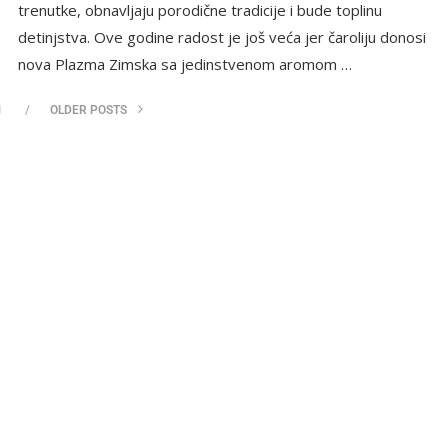
trenutke, obnavljaju porodične tradicije i bude toplinu
detinjstva. Ove godine radost je još veća jer čaroliju donosi
nova Plazma Zimska sa jedinstvenom aromom …
I
OLDER POSTS