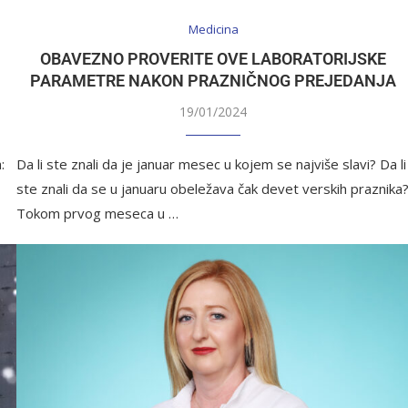
Medicina
OBAVEZNO PROVERITE OVE LABORATORIJSKE
PARAMETRE NAKON PRAZNIČNOG PREJEDANJA
19/01/2024
:
Da li ste znali da je januar mesec u kojem se najviše slavi? Da li
ste znali da se u januaru obeležava čak devet verskih praznika
Tokom prvog meseca u …