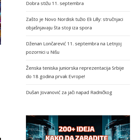
Dobra stižu 11. septembra
Zašto je Novo Nordisk tužio Eli Lilly: stručnjaci
objašnjavaju šta stoji iza spora
Dženan Lončarević 11. septembra na Letnjoj
pozornici u Nišu
Ženska teniska juniorska reprezentacija Srbije
do 18 godina prvak Evrope!
Dušan Jovanović za jači napad Radničkog