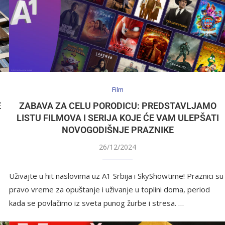
Film
E
ZABAVA ZA CELU PORODICU: PREDSTAVLJAMO
LISTU FILMOVA I SERIJA KOJE ĆE VAM ULEPŠATI
NOVOGODIŠNJE PRAZNIKE
26/12/2024
Uživajte u hit naslovima uz A1 Srbija i SkyShowtime! Praznici su
pravo vreme za opuštanje i uživanje u toplini doma, period
kada se povlačimo iz sveta punog žurbe i stresa. …