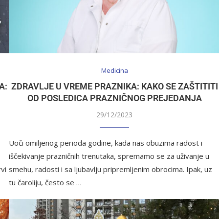
Medicina
A:
ZDRAVLJE U VREME PRAZNIKA: KAKO SE ZAŠTITITI
OD POSLEDICA PRAZNIČNOG PREJEDANJA
29/12/2023
Uoči omiljenog perioda godine, kada nas obuzima radost i
iščekivanje prazničnih trenutaka, spremamo se za uživanje u
vi
smehu, radosti i sa ljubavlju pripremljenim obrocima. Ipak, uz
tu čaroliju, često se …