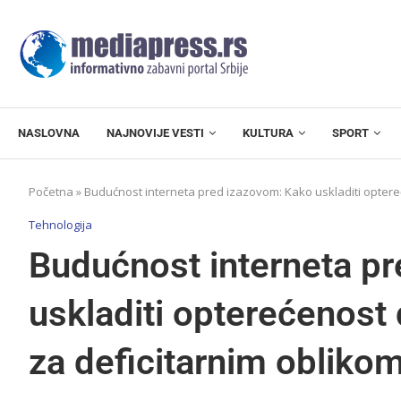
NASLOVNA
NAJNOVIJE VESTI
KULTURA
SPORT
Početna
»
Budućnost interneta pred izazovom: Kako uskladiti optereć
Tehnologija
Budućnost interneta p
uskladiti opterećenost 
za deficitarnim oblikom