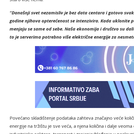
“Današnji svet nezamisliv je bez data centara i gotovo svak
godine njihova opterećenost se intenzivira. Kada uklonite 
menjaju se same od sebe. Naša ekonomija i društvo su dali
to je serverima potrebno više električne energije za nesme
Povećano skladištenje podataka zahteva značajno veće količi
energije na tržištu je sve veća, a njena količina i dalje veoma
industrijske sektore, transport i grejanje/hlađenje u poslov