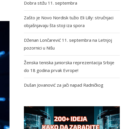
Dobra stižu 11. septembra
Zašto je Novo Nordisk tužio Eli Lilly: stručnjaci
objašnjavaju šta stoji iza spora
Dženan Lončarević 11. septembra na Letnjoj
pozornici u Nišu
Ženska teniska juniorska reprezentacija Srbije
do 18 godina prvak Evrope!
Dušan Jovanović za jači napad Radničkog