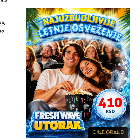
ma,
mo