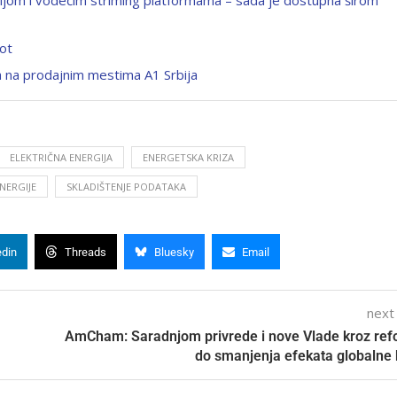
vot
ga na prodajnim mestima A1 Srbija
ELEKTRIČNA ENERGIJA
ENERGETSKA KRIZA
NERGIJE
SKLADIŠTENJE PODATAKA
edin
Threads
Bluesky
Email
next
AmCham: Saradnjom privrede i nove Vlade kroz re
do smanjenja efekata globalne 