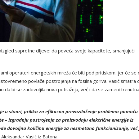
aizgled suprotne ciljeve: da poveća svoje kapacitete, smanjujući
sami operateri energetskih mreža će biti pod pritiskom, jer će se
 istovremeno povlače postrojenja na fosilna goriva. Vasić smatra 
 da bi se zadovoljila nova potražnja, već i da se zameni trenutn
je u stvari, prilika za efikasno prevazilaženje problema pomoću
e – izgradnju postrojenja za proizvodnju električne energije iz
ede dovoljnu količinu energije za nesmetano funkcionisanje, već 
Aleksandar Vasić iz Eatona.