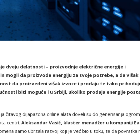
 dveju delatnosti – proizvodnje električne energije i
čin mogli da proizvode energiju za svoje potrebe, a da višak
ćnost da proizvedeni višak izvoze i prodaju te tako prihoduj
ćnosti biti moguće i u Srbiji, ukoliko prodaja energije post
enja čitavog dijapazona online alata doveli su do generisanja ogro
ata centri.
Aleksandar Vasić, klaster menadžer u kompaniji Ea
omena samo ubrzala razvoj koji je već bio u toku, te da povratka 