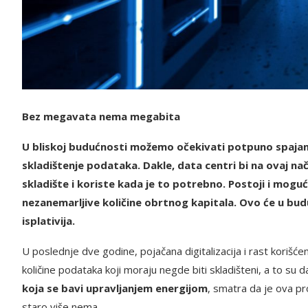
Bez megavata nema megabita
U bliskoj budućnosti možemo očekivati potpuno spajanje
skladištenje podataka. Dakle, data centri bi na ovaj na
skladište i koriste kada je to potrebno. Postoji i mogu
nezanemarljive količine obrtnog kapitala. Ovo će u budu
isplativija.
U poslednje dve godine, pojačana digitalizacija i rast korišć
količine podataka koji moraju negde biti skladišteni, a to su d
koja se bavi upravljanjem energijom
, smatra da je ova pr
staro više nema.