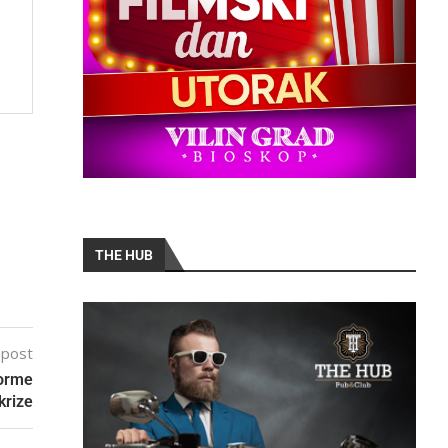
THE HUB
 post
forme
krize