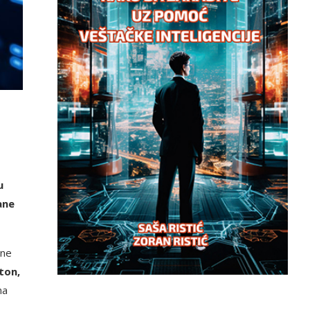
u
ane
mne
ton,
na