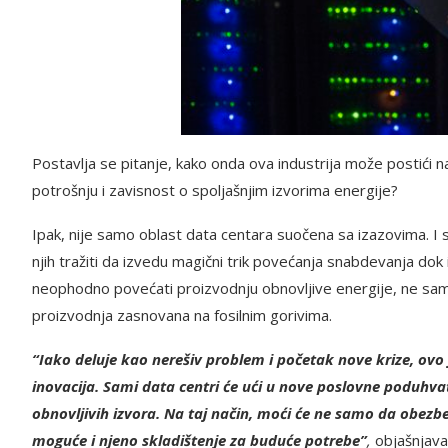
Postavlja se pitanje, kako onda ova industrija može postići n
potrošnju i zavisnost o spoljašnjim izvorima energije?
Ipak, nije samo oblast data centara suočena sa izazovima. I 
njih tražiti da izvedu magični trik povećanja snabdevanja dok
neophodno povećati proizvodnju obnovljive energije, ne samo
proizvodnja zasnovana na fosilnim gorivima.
“Iako deluje kao nerešiv problem i početak nove krize, ovo 
inovacija. Sami data centri će ući u nove poslovne poduhvat
obnovljivih izvora. Na taj način, moći će ne samo da obezb
moguće i njeno skladištenje za buduće potrebe”
,
objašnjava 