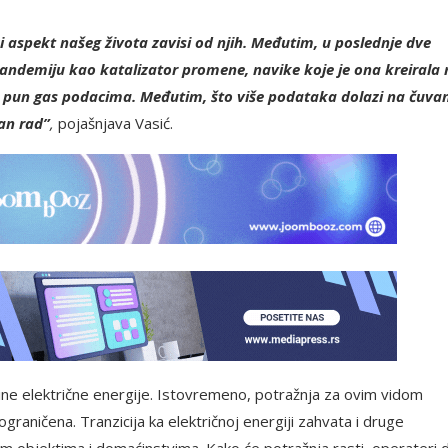
i aspekt našeg života zavisi od njih. Međutim, u poslednje dve
pandemiju kao katalizator promene, navike koje je ona kreirala 
 pun gas podacima. Međutim, što više podataka dolazi na čuvan
tan rad”
,
pojašnjava Vasić.
ne električne energije. Istovremeno, potražnja za ovim vidom
 ograničena. Tranzicija ka električnoj energiji zahvata i druge
nim objektima i domaćinstvima. Kako će potražnja rasti, operateri 