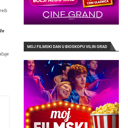
reži.
iža
MOJ FILMSKI DAN U BIOSKOPU VILIN GRAD
jučuje