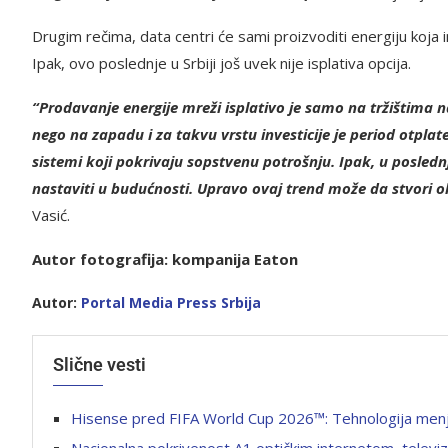
Drugim rečima, data centri će sami proizvoditi energiju koja im
Ipak, ovo poslednje u Srbiji još uvek nije isplativa opcija.
“Prodavanje energije mreži isplativo je samo na tržištima n
nego na zapadu i za takvu vrstu investicije je period otplate
sistemi koji pokrivaju sopstvenu potrošnju. Ipak, u posledn
nastaviti u budućnosti. Upravo ovaj trend može da stvori ok
Vasić.
Autor fotografija: kompanija Eaton
Autor:
Portal Media Press Srbija
Slične vesti
Hisense pred FIFA World Cup 2026™: Tehnologija menja
Nacionalna pokrivenost A1 optičkim internetom, televi