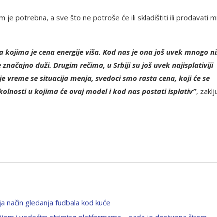
 je potrebna, a sve što ne potroše će ili skladištiti ili prodavati m
a kojima je cena energije viša. Kod nas je ona još uvek mnogo n
 značajno duži. Drugim rečima, u Srbiji su još uvek najisplativiji
je vreme se situacija menja, svedoci smo rasta cena, koji će se
olnosti u kojima će ovaj model i kod nas postati isplativ”
, zakl
 način gledanja fudbala kod kuće
zijom i vodećim striming platformama – sada je dostupna širom