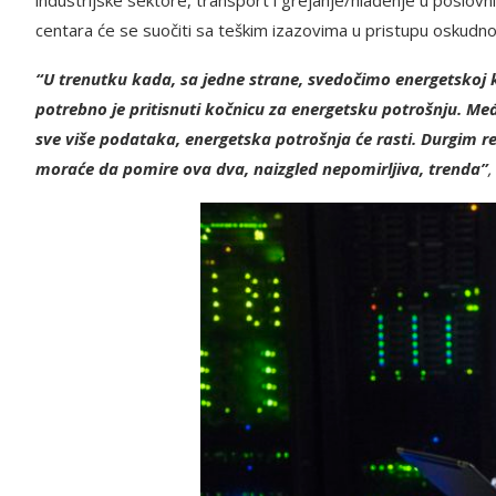
centara će se suočiti sa teškim izazovima u pristupu oskudno
“U trenutku kada, sa jedne strane, svedočimo energetskoj 
potrebno je pritisnuti kočnicu za energetsku potrošnju. 
sve više podataka, energetska potrošnja će rasti. Durgim reč
moraće da pomire ova dva, naizgled nepomirljiva, trenda”
,