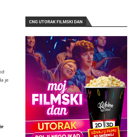
CNG UTORAK FILMSKI DAN
 od
da je
a
je