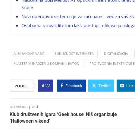
Srbije
Novi operativni sistem nije za računare – već za vaš ži
Osobama s invaliditetom lakši pristup i efikasnija uslu
ALEKSANDAR VASIĆ
BUDUĆNOST INTERNETA
DIGITALIZACIJA
KLASTER MENADŽER U KOMPANIJI EATON
PROIZVODNJA ELEKTRIČNE E
0
PODELI
Facebook
Twitter
Link
previous post
Klub društvenih igara ‘Geek house’ Niš organizuje
‘Halloween vikend’