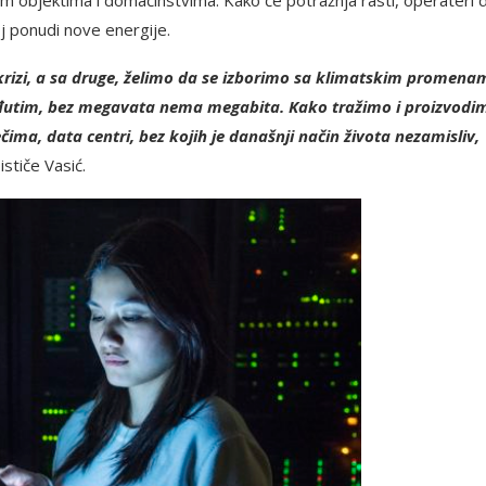
j ponudi nove energije.
krizi, a sa druge, želimo da se izborimo sa klimatskim promena
Međutim, bez megavata nema megabita. Kako tražimo i proizvodi
ima, data centri, bez kojih je današnji način života nezamisliv,
ističe Vasić.