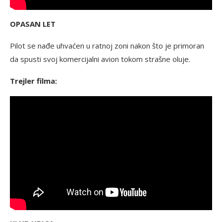
OPASAN LET
Pilot se nađe uhvaćen u ratnoj zoni nakon što je primoran
da spusti svoj komercijalni avion tokom strašne oluje.
Trejler filma: