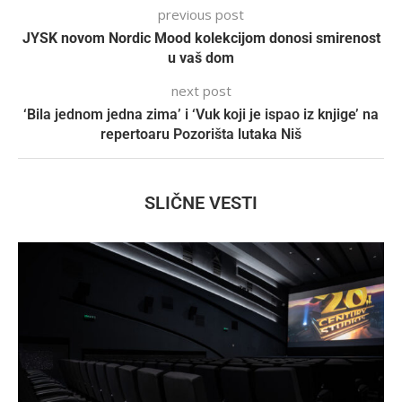
previous post
JYSK novom Nordic Mood kolekcijom donosi smirenost
u vaš dom
next post
‘Bila jednom jedna zima’ i ‘Vuk koji je ispao iz knjige’ na
repertoaru Pozorišta lutaka Niš
SLIČNE VESTI