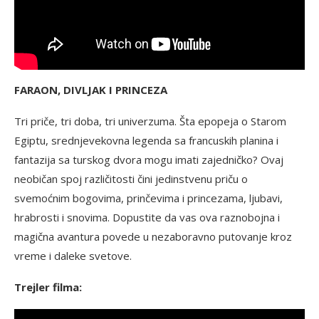
FARAON, DIVLJAK I PRINCEZA
Tri priče, tri doba, tri univerzuma. Šta epopeja o Starom
Egiptu, srednjevekovna legenda sa francuskih planina i
fantazija sa turskog dvora mogu imati zajedničko? Ovaj
neobičan spoj različitosti čini jedinstvenu priču o
svemoćnim bogovima, prinčevima i princezama, ljubavi,
hrabrosti i snovima. Dopustite da vas ova raznobojna i
magična avantura povede u nezaboravno putovanje kroz
vreme i daleke svetove.
Trejler filma: