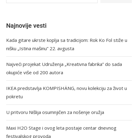
Najnovije vesti
Kada gitare ukrste koplja sa tradicijom: Rok Ko Fol stiže u
nišku „Istina mašinu” 22. avgusta
Najveći projekat Udruženja „Kreativna fabrika” do sada
okupiće više od 200 autora
IKEA predstavlja KOMPISHÄNG, novu kolekciju za život u
pokretu
U pritvoru Nišlija osumnjičen za nošenje oružja
Maxi H2O Stage i ovog leta postaje centar dnevnog
festivalskog provoda