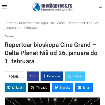
Početna
»
Repertoar bioskopa Cine Grand – Delta Planet Niš od 26.
januara do 1. februara
Bioskopi
Repertoar bioskopa Cine Grand –
Delta Planet Niš od 26. januara do
1. februara
0
PODELI
Facebook
Twitter
Linkedin
Threads
Bluesky
Email