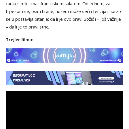
ćurka s mlincima i francuskom salatom. Odjednom, za
trpezom se, osim hrane, nožem može seći i tenzija i ubrzo
se u postavlja pitanje: da li je ovo pravi Božić i – još važnije
– da li je to pravi stric.
Trejler filma: