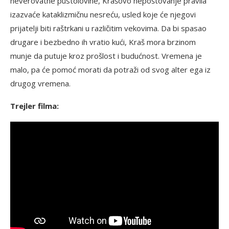
neverovatne pustolovine, Krašovo nepoštovanje pravila
izazvaće kataklizmičnu nesreću, usled koje će njegovi
prijatelji biti raštrkani u različitim vekovima. Da bi spasao
drugare i bezbedno ih vratio kući, Kraš mora brzinom
munje da putuje kroz prošlost i budućnost. Vremena je
malo, pa će pomoć morati da potraži od svog alter ega iz
drugog vremena.
Trejler filma: