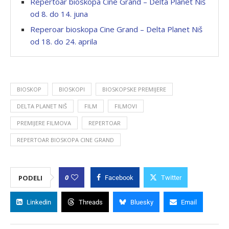
Repertoar bioskopa Cine Grand – Delta Planet Niš
od 8. do 14. juna
Reperoar bioskopa Cine Grand – Delta Planet Niš
od 18. do 24. aprila
BIOSKOP
BIOSKOPI
BIOSKOPSKE PREMIJERE
DELTA PLANET NIŠ
FILM
FILMOVI
PREMIJERE FILMOVA
REPERTOAR
REPERTOAR BIOSKOPA CINE GRAND
0
PODELI
Facebook
Twitter
Linkedin
Threads
Bluesky
Email