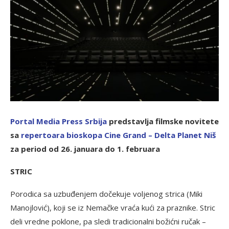
Portal Media Press Srbija
predstavlja filmske novitete
sa
repertoara bioskopa Cine Grand – Delta Planet Niš
za period od 26. januara do 1. februara
STRIC
Porodica sa uzbuđenjem dočekuje voljenog strica (Miki
Manojlović), koji se iz Nemačke vraća kući za praznike. Stric
deli vredne poklone, pa sledi tradicionalni božićni ručak –