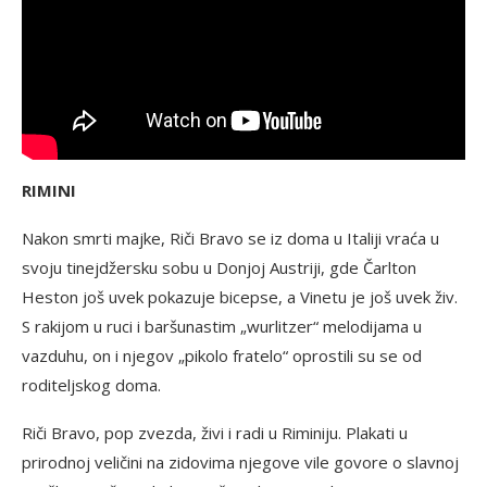
RIMINI
Nakon smrti majke, Riči Bravo se iz doma u Italiji vraća u
svoju tinejdžersku sobu u Donjoj Austriji, gde Čarlton
Heston još uvek pokazuje bicepse, a Vinetu je još uvek živ.
S rakijom u ruci i baršunastim „wurlitzer“ melodijama u
vazduhu, on i njegov „pikolo fratelo“ oprostili su se od
roditeljskog doma.
Riči Bravo, pop zvezda, živi i radi u Riminiju. Plakati u
prirodnoj veličini na zidovima njegove vile govore o slavnoj