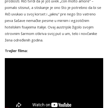
prošlosti. Riči tvrdi da je još uvek „con molto amore“ –
pomalo stisnut, a stiskanje je ono što je potrebno da bi se
Riči uvukao u svoj korset i „jaknu“ pre nego što vatreno
peva šašave nemačke pesme u mirnim i egzotičnim
hotelskim foajeima Italije. Ovaj austrijski žigolo svojim
otrovnim šarmom otkriva svoj put u um, telo i novčanike
žena određenih godina.
Trejler filma: