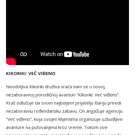
KIKORIKI: VEĆ VIĐENO
Neodoljiva Kikoriki družina vraća nam se u novoj,
nezaboravnoj porodičnoj avanturi “Kikoriki: Već viđeno”.
Kraš odlučuje da svom najboljem prijatelju Bariju priredi
nezaboravnu rođendansku zabavu. On angažuje agenciju
“Već viđeno”, koja svojim klijentima organizuje uzbudljive
avanture na putovanjima kroz vreme. Tokom ove