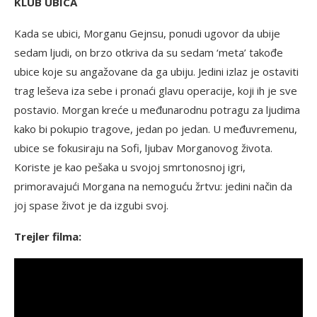
KLUB UBICA
Kada se ubici, Morganu Gejnsu, ponudi ugovor da ubije
sedam ljudi, on brzo otkriva da su sedam ‘meta’ takođe
ubice koje su angažovane da ga ubiju. Jedini izlaz je ostaviti
trag leševa iza sebe i pronaći glavu operacije, koji ih je sve
postavio. Morgan kreće u međunarodnu potragu za ljudima
kako bi pokupio tragove, jedan po jedan. U međuvremenu,
ubice se fokusiraju na Sofi, ljubav Morganovog života.
Koriste je kao pešaka u svojoj smrtonosnoj igri,
primoravajući Morgana na nemoguću žrtvu: jedini način da
joj spase život je da izgubi svoj.
Trejler filma: