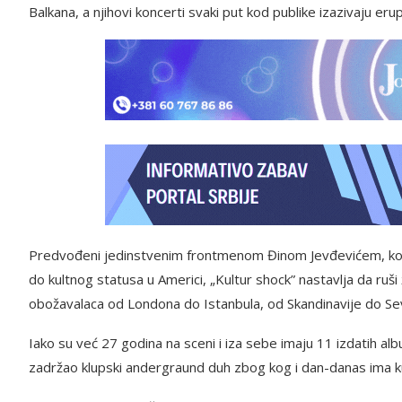
Balkana, a njihovi koncerti svaki put kod publike izazivaju erup
Predvođeni jedinstvenim frontmenom Đinom Jevđevićem, koji
do kultnog statusa u Americi, „Kultur shock” nastavlja da ruš
obožavalaca od Londona do Istanbula, od Skandinavije do Seve
Iako su već 27 godina na sceni i iza sebe imaju 11 izdatih al
zadržao klupski andergraund duh zbog kog i dan-danas ima kul