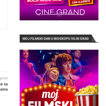
MOJ FILMSKI DAN U BIOSKOPU VILIN GRAD
 post
ce sa
bama