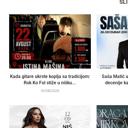
SL
Kada gitare ukrste koplja sa tradicijom:
Saša Matić u
Rok Ko Fol stiže u nišku...
decenije ka
03/08/2026