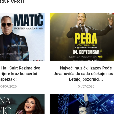
IČNE VESTI
 Hali Čair: Rezime dve
Najveći muzički izazov Peđe
rijere kroz koncertni
Jovanovića do sada očekuje nas
spektakl!
Letnjoj pozornici...
04/07/2026
04/07/2026