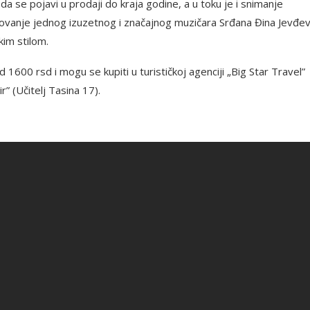
 se pojavi u prodaji do kraja godine, a u toku je i snimanje
ovanje jednog izuzetnog i značajnog muzičara Srđana Đina Jevđev
kim stilom.
 1600 rsd i mogu se kupiti u turističkoj agenciji „Big Star Travel”
” (Učitelj Tasina 17).