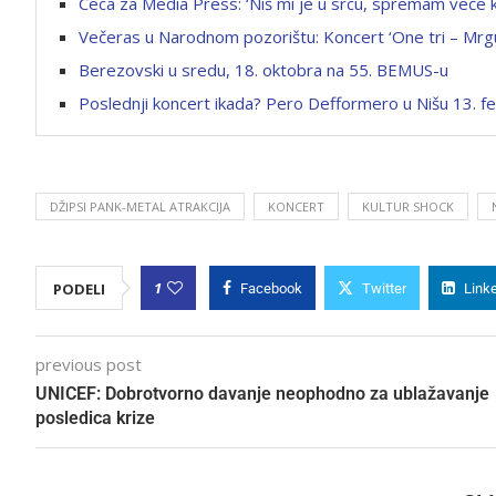
Ceca za Media Press: ‘Niš mi je u srcu, spremam veče 
Večeras u Narodnom pozorištu: Koncert ‘One tri – Mrgu
Berezovski u sredu, 18. oktobra na 55. BEMUS-u
Poslednji koncert ikada? Pero Defformero u Nišu 13. f
DŽIPSI PANK-METAL ATRAKCIJA
KONCERT
KULTUR SHOCK
1
PODELI
Facebook
Twitter
Link
previous post
UNICEF: Dobrotvorno davanje neophodno za ublažavanje
posledica krize