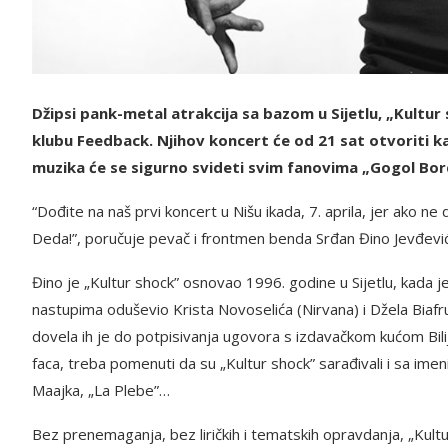
Džipsi pank-metal atrakcija sa bazom u Sijetlu, „Kultur s
klubu Feedback. Njihov koncert će od 21 sat otvoriti ka
muzika će se sigurno svideti svim fanovima „Gogol Bord
“Dođite na naš prvi koncert u Nišu ikada, 7. aprila, jer ako ne
Deda!”, poručuje pevač i frontmen benda Srđan Đino Jevđević
Đino je „Kultur shock” osnovao 1996. godine u Sijetlu, kada j
nastupima oduševio Krista Novoselića (Nirvana) i Džela Biaf
dovela ih je do potpisivanja ugovora s izdavačkom kućom Bili
faca, treba pomenuti da su „Kultur shock” sarađivali i sa ime
Maajka, „La Plebe”…
Bez prenemaganja, bez liričkih i tematskih opravdanja, „Kultu