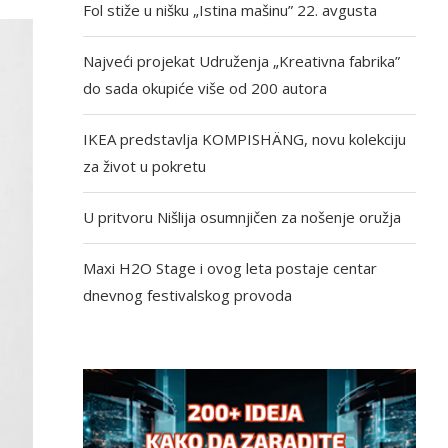
Fol stiže u nišku „Istina mašinu” 22. avgusta
Najveći projekat Udruženja „Kreativna fabrika”
do sada okupiće više od 200 autora
IKEA predstavlja KOMPISHÄNG, novu kolekciju
za život u pokretu
U pritvoru Nišlija osumnjičen za nošenje oružja
Maxi H2O Stage i ovog leta postaje centar
dnevnog festivalskog provoda