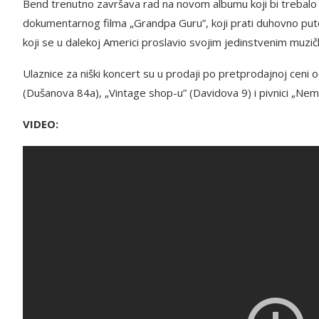
Bend trenutno završava rad na novom albumu koji bi trebalo da
dokumentarnog filma „Grandpa Guru”, koji prati duhovno put
koji se u dalekoj Americi proslavio svojim jedinstvenim muzič
Ulaznice za niški koncert su u prodaji po pretprodajnoj ceni od
(Dušanova 84a), „Vintage shop-u” (Davidova 9) i pivnici „Nemir
VIDEO: