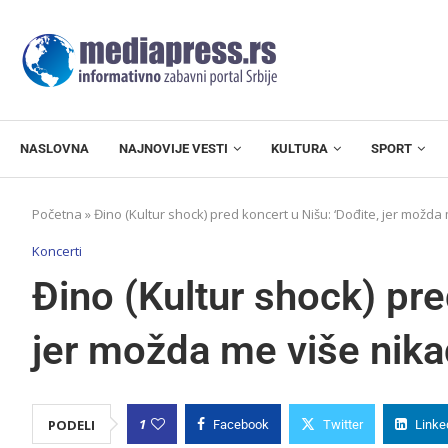
NASLOVNA
NAJNOVIJE VESTI
KULTURA
SPORT
Početna
»
Đino (Kultur shock) pred koncert u Nišu: ‘Dođite, jer možda 
Koncerti
Đino (Kultur shock) pre
jer možda me više nikad
1
PODELI
Facebook
Twitter
Linke