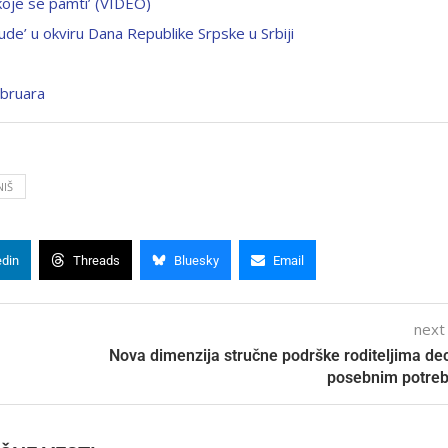
koje se pamti’ (VIDEO)
de’ u okviru Dana Republike Srpske u Srbiji
ebruara
NIŠ
edin
Threads
Bluesky
Email
next
Nova dimenzija stručne podrške roditeljima de
posebnim potre