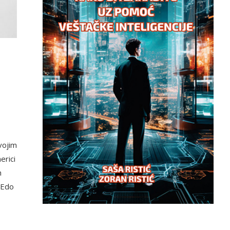
vojim
erici
h
 Edo