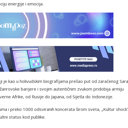
ciju energije i emocija.
 je kao u holivudskim biografijama prešao put od zaraćenog Sar
i žanrovske barijere i svojim autentičnim zvukom pridobija armiju
rne Afrike, od Rusije do Japana, od Sijetla do Indonezije.
buma i preko 1000 odsviranih koncerata širom sveta, „Kultur shock”
tni status kod publike.