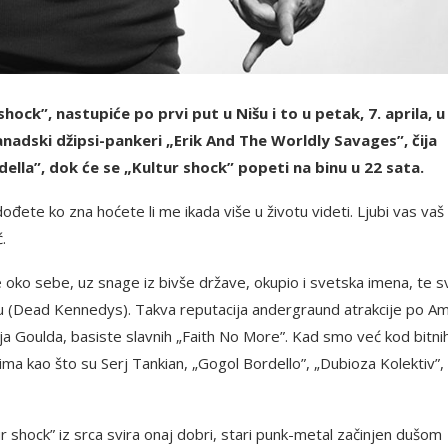
hock”, nastupiće po prvi put u Nišu i to u petak, 7. aprila, u
nadski džipsi-pankeri „Erik And The Worldly Savages”, čija
ella”, dok će se „Kultur shock” popeti na binu u 22 sata.
 dođete ko zna hoćete li me ikada više u životu videti. Ljubi vas vaš
.
e oko sebe, uz snage iz bivše države, okupio i svetska imena, te s
ru (Dead Kennedys). Takva reputacija andergraund atrakcije po Am
ja Goulda, basiste slavnih „Faith No More”. Kad smo već kod bitni
nima kao što su Serj Tankian, „Gogol Bordello”, „Dubioza Kolektiv”,
r shock” iz srca svira onaj dobri, stari punk-metal začinjen dušom