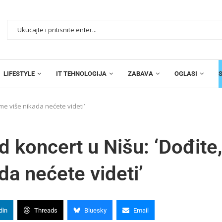
LIFESTYLE
IT TEHNOLOGIJA
ZABAVA
OGLASI
me više nikada nećete videti’
d koncert u Nišu: ‘Dođite,
a nećete videti’
din
Threads
Bluesky
Email