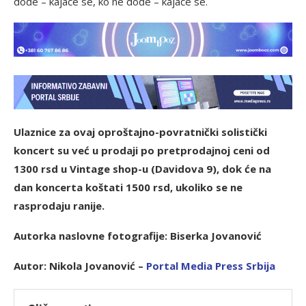
dođe – kajaće se, ko ne dođe – kajaće se.
Ulaznice za ovaj oproštajno-povratnički solistički
koncert su već u prodaji po pretprodajnoj ceni od
1300 rsd u Vintage shop-u (Davidova 9), dok će na
dan koncerta koštati 1500 rsd, ukoliko se ne
rasprodaju ranije.
Autorka naslovne fotografije: Biserka Jovanović
Autor: Nikola Jovanović –
P
ortal Media Press Srbija