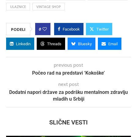
ULAZNICE
VINTAGE SHOP
0
PODELI
Facebook
Twitter
Linkedin
Threads
Bluesky
Email
previous post
Počeo rad na predstavi ‘Kokoške’
next post
Dodatni napori države za podršku mentalnom zdravlju
mladih u Srbiji
SLIČNE VESTI