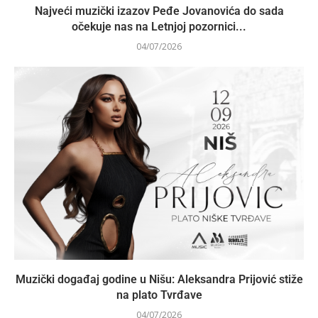
Najveći muzički izazov Peđe Jovanovića do sada
očekuje nas na Letnjoj pozornici...
04/07/2026
Muzički događaj godine u Nišu: Aleksandra Prijović stiže
na plato Tvrđave
04/07/2026