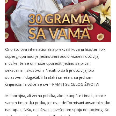
Ono što ova internacionalna prekvalifikovana hipster-folk
supergrupa nudi je jedinstveni audio-vizuelni doživljaj
muzike, te se on može uporediti jedino sa prvim
seksualnim iskustvom: Nebitno da li je doživljaj bio
strastven i dugačak ili kratak i smešan, sa jednom
činjenicom složiće se svi – PAMTI SE CELOG ŽIVOTA!
Malobrojna, ali verna publika, ako je uopšte i imaju, imaće
samim tim retku priliku, jer ovaj defformisani ansambl retko
nastupa u Nišu, da uživa u savršenom spoju nespojivog. Ko