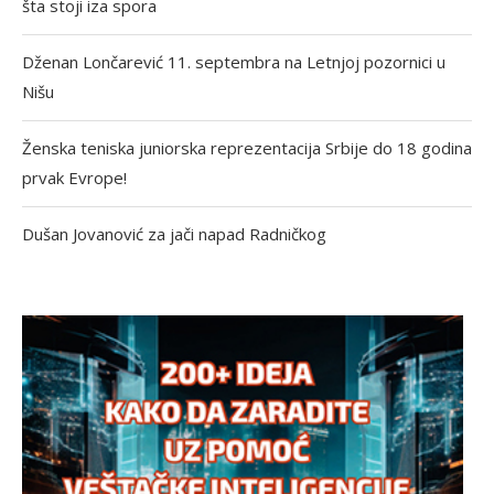
šta stoji iza spora
Dženan Lončarević 11. septembra na Letnjoj pozornici u
Nišu
Ženska teniska juniorska reprezentacija Srbije do 18 godina
prvak Evrope!
Dušan Jovanović za jači napad Radničkog