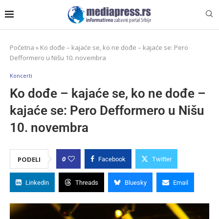
Početna
»
Ko dođe – kajaće se, ko ne dođe – kajaće se: Pero
Defformero u Nišu 10. novembra
Koncerti
Ko dođe – kajaće se, ko ne dođe –
kajaće se: Pero Defformero u Nišu
10. novembra
0
PODELI
Facebook
Twitter
Linkedin
Threads
Bluesky
Email