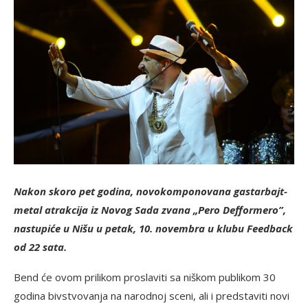
Nakon skoro pet godina, novokomponovana gastarbajt-
metal atrakcija iz Novog Sada zvana „Pero Defformero”,
nastupiće u Nišu u petak, 10. novembra u klubu Feedback
od 22 sata.
Bend će ovom prilikom proslaviti sa niškom publikom 30
godina bivstvovanja na narodnoj sceni, ali i predstaviti novi