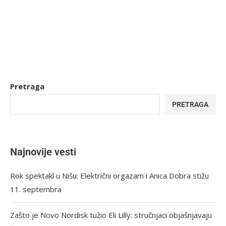
Pretraga
PRETRAGA
Najnovije vesti
Rok spektakl u Nišu: Električni orgazam i Anica Dobra stižu
11. septembra
Zašto je Novo Nordisk tužio Eli Lilly: stručnjaci objašnjavaju