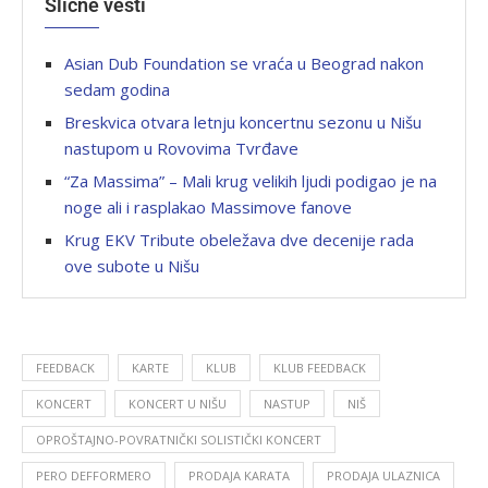
Slične vesti
Asian Dub Foundation se vraća u Beograd nakon
sedam godina
Breskvica otvara letnju koncertnu sezonu u Nišu
nastupom u Rovovima Tvrđave
“Za Massima” – Mali krug velikih ljudi podigao je na
noge ali i rasplakao Massimove fanove
Krug EKV Tribute obeležava dve decenije rada
ove subote u Nišu
FEEDBACK
KARTE
KLUB
KLUB FEEDBACK
KONCERT
KONCERT U NIŠU
NASTUP
NIŠ
OPROŠTAJNO-POVRATNIČKI SOLISTIČKI KONCERT
PERO DEFFORMERO
PRODAJA KARATA
PRODAJA ULAZNICA