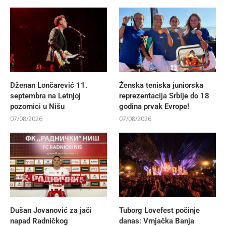
Dženan Lončarević 11.
Ženska teniska juniorska
septembra na Letnjoj
reprezentacija Srbije do 18
pozornici u Nišu
godina prvak Evrope!
07/08/2026
07/08/2026
Dušan Jovanović za jači
Tuborg Lovefest počinje
napad Radničkog
danas: Vrnjačka Banja