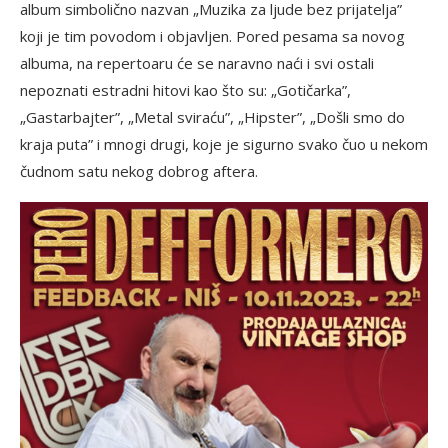
album simbolično nazvan „Muzika za ljude bez prijatelja”
koji je tim povodom i objavljen. Pored pesama sa novog
albuma, na repertoaru će se naravno naći i svi ostali
nepoznati estradni hitovi kao što su: „Gotičarka”,
„Gastarbajter”, „Metal sviraću”, „Hipster”, „Došli smo do
kraja puta” i mnogi drugi, koje je sigurno svako čuo u nekom
čudnom satu nekog dobrog aftera.