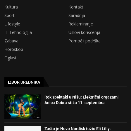
Kultura
Kontakt
Sport
Saradnja
Lifestyle
Reklamiranje
IT Tehnologija
Uslovi korišćenja
Zabava
Pomoć i podrška
Horoskop
Oglasi
IZBOR UREDNIKA
Rok spektakl u Nišu: Električni orgazam i
Anica Dobra stižu 11. septembra
Zašto je Novo Nordisk tužio Eli Lilly: