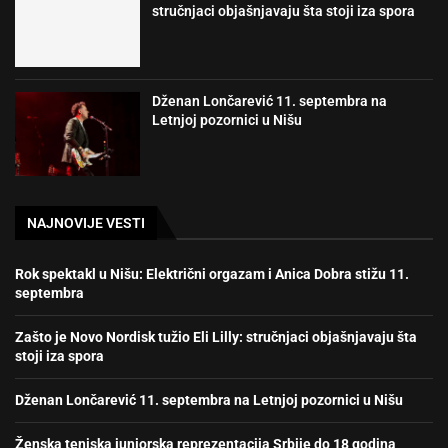
stručnjaci objašnjavaju šta stoji iza spora
Dženan Lončarević 11. septembra na
Letnjoj pozornici u Nišu
NAJNOVIJE VESTI
Rok spektakl u Nišu: Električni orgazam i Anica Dobra stižu 11.
septembra
Zašto je Novo Nordisk tužio Eli Lilly: stručnjaci objašnjavaju šta
stoji iza spora
Dženan Lončarević 11. septembra na Letnjoj pozornici u Nišu
Ženska teniska juniorska reprezentacija Srbije do 18 godina