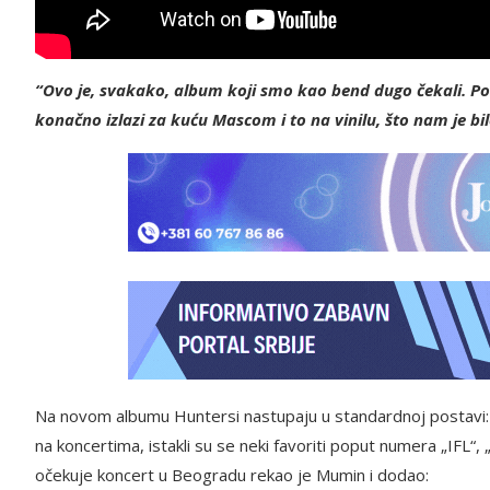
“Ovo je, svakako, album koji smo kao bend dugo čekali. Po
konačno izlazi za kuću Mascom i to na vinilu, što nam je bilo
Na novom albumu Huntersi nastupaju u standardnoj postavi: d
na koncertima, istakli su se neki favoriti poput numera „IFL“
očekuje koncert u Beogradu rekao je Mumin i dodao: