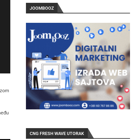
JOOMBOOZ
razom
među
CNG FRESH WAVE UTORAK