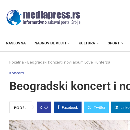
NASLOVNA
NAJNOVIJE VESTI
KULTURA
SPORT
Početna
»
Beogradski koncert i novi album Love Huntersa
Koncerti
Beogradski koncert i n
0
PODELI
Facebook
Twitter
Linke