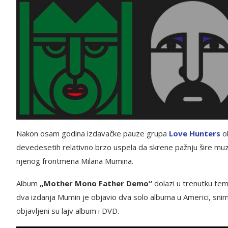
Nakon osam godina izdavačke pauze grupa
Love Hun
ters
ob
devedesetih relativno brzo uspela da skrene pažnju šire muz
njenog frontmena Milana Mumina.
Album
„Mother Mono Father Demo“
dolazi u trenutku tem
dva izdanja Mumin je objavio dva solo albuma u Americi, snim
objavljeni su lajv album i DVD.