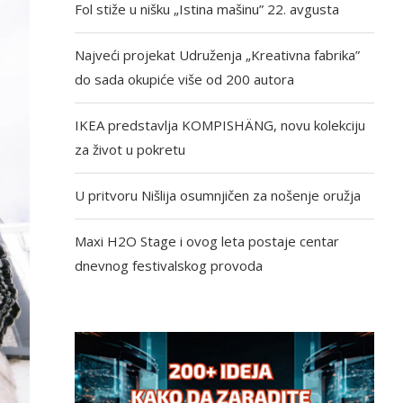
Fol stiže u nišku „Istina mašinu” 22. avgusta
Najveći projekat Udruženja „Kreativna fabrika”
do sada okupiće više od 200 autora
IKEA predstavlja KOMPISHÄNG, novu kolekciju
za život u pokretu
U pritvoru Nišlija osumnjičen za nošenje oružja
Maxi H2O Stage i ovog leta postaje centar
dnevnog festivalskog provoda