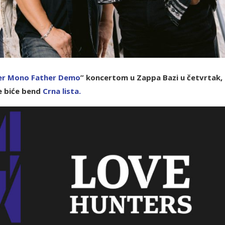
er Mono Father Demo
” koncertom u Zappa Bazi u četvrtak, 
e biće bend
C
rna lista
.