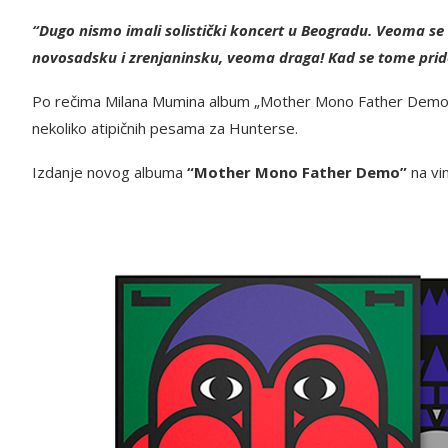
“Dugo nismo imali solistički koncert u Beogradu. Veoma se
novosadsku i zrenjaninsku, veoma draga! Kad se tome prido
Po rečima Milana Mumina album „Mother Mono Father Demo“
nekoliko atipičnih pesama za Hunterse.
Izdanje novog albuma
“Mother Mono Father Demo”
na vi