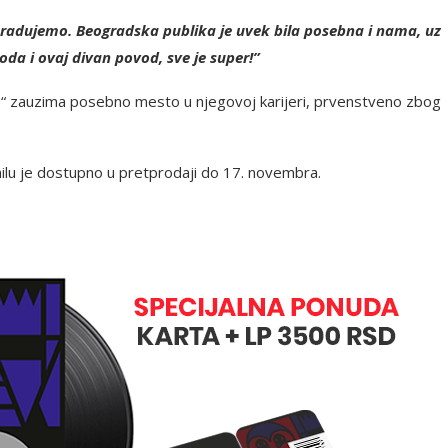
 radujemo. Beogradska publika je uvek bila posebna i nama, uz
da i ovaj divan povod, sve je super!”
 zauzima posebno mesto u njegovoj karijeri, prvenstveno zbog
nilu je dostupno u pretprodaji do 17. novembra.