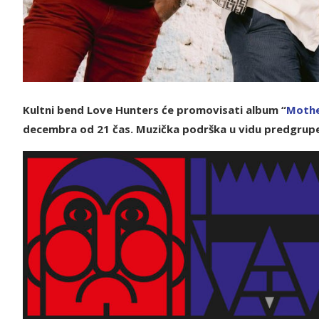
Kultni bend Love Hunters će promovisati album “
M
oth
decembra od 21 čas. Muzička podrška u vidu predgrup