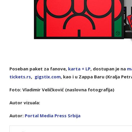
Poseban paket za fanove,
ka
rta + LP
, dostupan je na
m
t
ickets.rs
,
gigstix.com
, kao i u Zappa Baru (Kralja Petr
Foto: Vladimir Veličković
(naslovna fotografija)
Autor vizuala:
Autor:
P
ortal Media Press Srbija