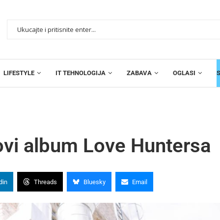
LIFESTYLE
IT TEHNOLOGIJA
ZABAVA
OGLASI
ovi album Love Huntersa
din
Threads
Bluesky
Email