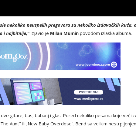
sle nekoliko neuspelih pregovora sa nekoliko izdavačkih kuća, 
 i najbitnije,”
izjavio je
Milan Mumin
povodom izlaska albuma.
ve gitare, bas, bubanj i glas. Pored nekoliko pesama koje već i
, „The Aunt“ ili „New Baby Overdose“. Bend sa velikim nestrpljenje