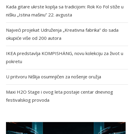
Kada gitare ukrste koplja sa tradicijom: Rok Ko Fol stiže u
nišku „Istina mašinu” 22. avgusta
Najveći projekat Udruženja „Kreativna fabrika” do sada
okupiće više od 200 autora
IKEA predstavlja KOMPISHÄNG, novu kolekciju za život u
pokretu
U pritvoru Nišlija osumnjičen za nošenje oružja
Maxi H2O Stage i ovog leta postaje centar dnevnog
festivalskog provoda