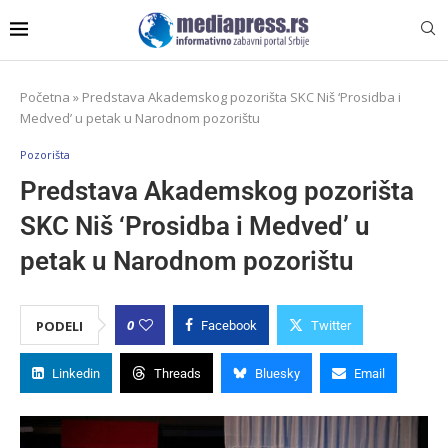
Početna
»
Predstava Akademskog pozorišta SKC Niš ‘Prosidba i
Medved’ u petak u Narodnom pozorištu
Pozorišta
Predstava Akademskog pozorišta
SKC Niš ‘Prosidba i Medved’ u
petak u Narodnom pozorištu
0
PODELI
Facebook
Twitter
Linkedin
Threads
Bluesky
Email