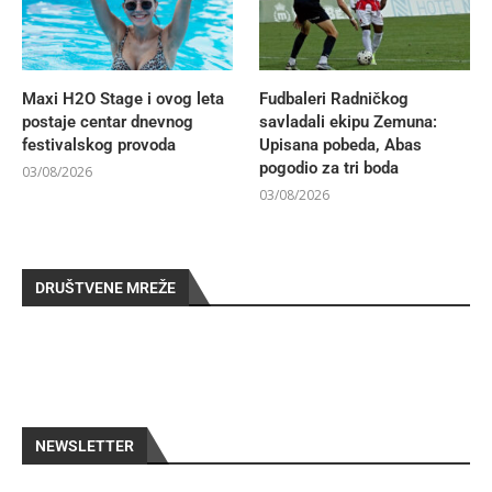
Maxi H2O Stage i ovog leta
Fudbaleri Radničkog
postaje centar dnevnog
savladali ekipu Zemuna:
festivalskog provoda
Upisana pobeda, Abas
pogodio za tri boda
03/08/2026
03/08/2026
DRUŠTVENE MREŽE
NEWSLETTER