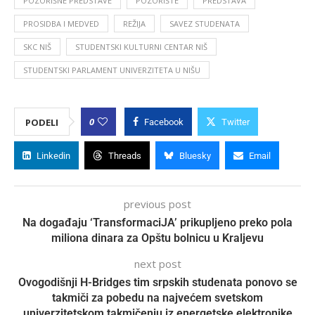
POZORIŠNE PREDSTAVE
POZORIŠTE
PREDSTAVA
PROSIDBA I MEDVED
REŽIJA
SAVEZ STUDENATA
SKC NIŠ
STUDENTSKI KULTURNI CENTAR NIŠ
STUDENTSKI PARLAMENT UNIVERZITETA U NIŠU
0
PODELI
Facebook
Twitter
Linkedin
Threads
Bluesky
Email
previous post
Na događaju ‘TransformaciJA’ prikupljeno preko pola
miliona dinara za Opštu bolnicu u Kraljevu
next post
Ovogodišnji H-Bridges tim srpskih studenata ponovo se
takmiči za pobedu na najvećem svetskom
univerzitetskom takmičenju iz energetske elektronike