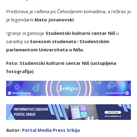
Predstava je rađena po Čehovljevim komadima, a režirao ju
je legendarni
Meto Jovanovski
.
Igranje organizuje
Studentski kulturni centar Niš
u
saradnji sa
Savezom studenata
i
Studentskim
parlamentom Univerziteta u Nišu
.
Foto: Studentski kulturni centar Niš (ustupljena
fotografija)
Autor:
Portal Media Press Srbija