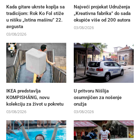
Kada gitare ukrste koplja sa
Najveći projekat Udruženja
tradicijom: Rok Ko Fol stiže
„Kreativna fabrika” do sada
u nišku „Istina mašinu” 22.
okupiće više od 200 autora
avgusta
03/08/2026
03/08/2026
IKEA predstavlja
U pritvoru Nišlija
KOMPISHÄNG, novu
osumnjičen za nošenje
kolekciju za život u pokretu
oružja
03/08/2026
03/08/2026