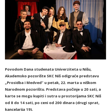
Povodom Dana studenata Univerziteta u Nišu,
Akademsko pozorište SKC Niš odigraće predstavu
„Prosidba i Medved“ u petak, 22. marta u niškom
Narodnom pozorištu. Predstava počinje u 20 sati, a
karte se mogu kupiti i sutra u prostorijama SKC Niš
od 8 do 14 sati, po ceni od 200 dinara (drugi sprat,
kancelarija 19).