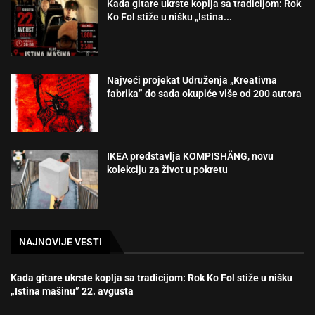
Kada gitare ukrste koplja sa tradicijom: Rok
Ko Fol stiže u nišku „Istina...
Najveći projekat Udruženja „Kreativna
fabrika” do sada okupiće više od 200 autora
IKEA predstavlja KOMPISHÄNG, novu
kolekciju za život u pokretu
NAJNOVIJE VESTI
Kada gitare ukrste koplja sa tradicijom: Rok Ko Fol stiže u nišku
„Istina mašinu” 22. avgusta