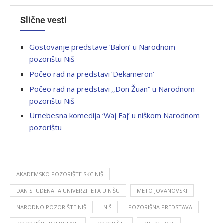
Slične vesti
Gostovanje predstave ‘Balon’ u Narodnom
pozorištu Niš
Počeo rad na predstavi ‘Dekameron’
Počeo rad na predstavi ,,Don Žuan“ u Narodnom
pozorištu Niš
Urnebesna komedija ‘Waj Faj’ u niškom Narodnom
pozorištu
AKADEMSKO POZORIŠTE SKC NIŠ
DAN STUDENATA UNIVERZITETA U NIŠU
METO JOVANOVSKI
NARODNO POZORIŠTE NIŠ
NIŠ
POZORIŠNA PREDSTAVA