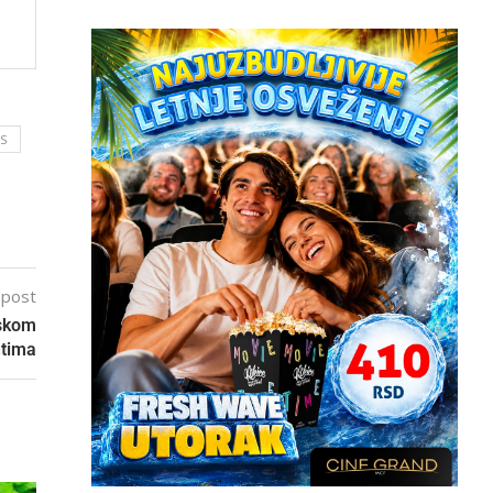
S
 post
dskom
ntima