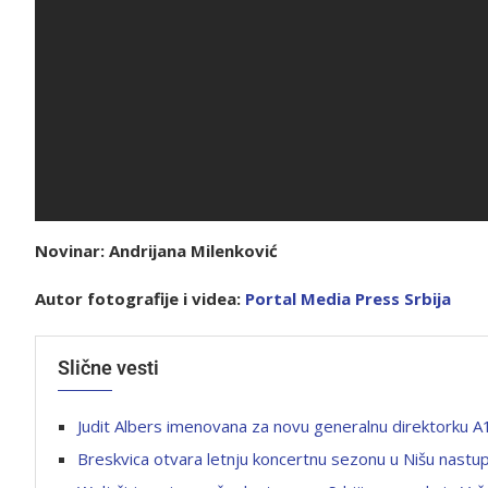
Novinar: Andrijana Milenković
Autor fotografije i videa:
P
ortal Media Press Srbija
Slične vesti
Judit Albers imenovana za novu generalnu direktorku A1
Breskvica otvara letnju koncertnu sezonu u Nišu nas