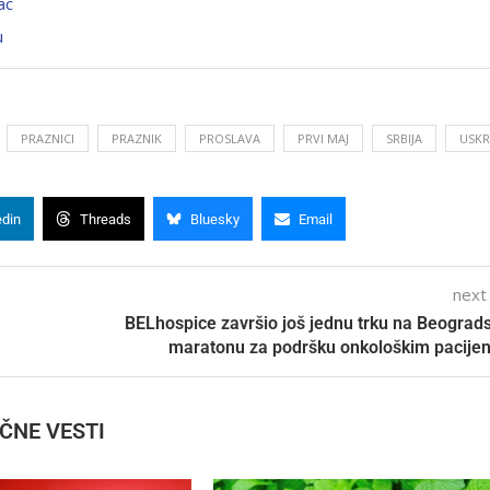
ac
u
PRAZNICI
PRAZNIK
PROSLAVA
PRVI MAJ
SRBIJA
USKR
edin
Threads
Bluesky
Email
next
BELhospice završio još jednu trku na Beogra
maratonu za podršku onkološkim pacije
IČNE VESTI