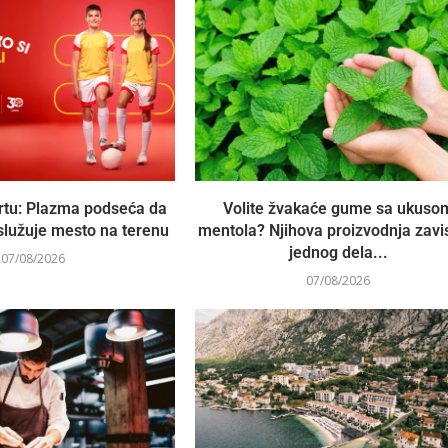
rtu: Plazma podseća da
Volite žvakaće gume sa ukuso
služuje mesto na terenu
mentola? Njihova proizvodnja zavi
jednog dela...
07/08/2026
07/08/2026