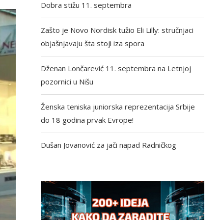
Dobra stižu 11. septembra
Zašto je Novo Nordisk tužio Eli Lilly: stručnjaci
objašnjavaju šta stoji iza spora
Dženan Lončarević 11. septembra na Letnjoj
pozornici u Nišu
Ženska teniska juniorska reprezentacija Srbije
do 18 godina prvak Evrope!
Dušan Jovanović za jači napad Radničkog