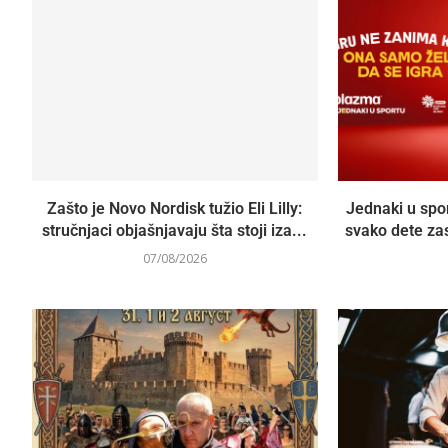
Zašto je Novo Nordisk tužio Eli Lilly:
Jednaki u spo
stručnjaci objašnjavaju šta stoji iza...
svako dete za
07/08/2026