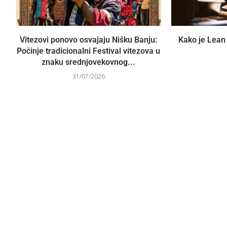
Vitezovi ponovo osvajaju Nišku Banju:
Kako je Lean 
Počinje tradicionalni Festival vitezova u
znaku srednjovekovnog...
31/07/2026