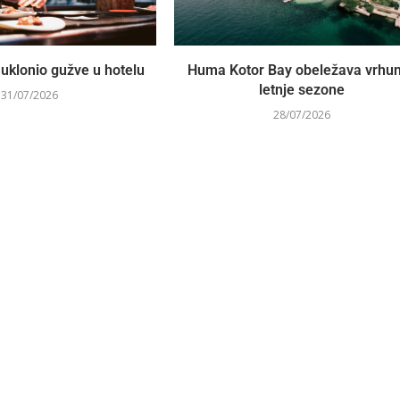
uklonio gužve u hotelu
Huma Kotor Bay obeležava vrhu
letnje sezone
31/07/2026
28/07/2026