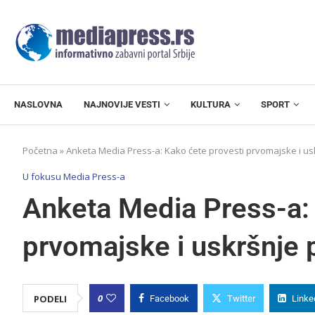
NASLOVNA
NAJNOVIJE VESTI
KULTURA
SPORT
Početna
»
Anketa Media Press-a: Kako ćete provesti prvomajske i us
U fokusu Media Press-a
Anketa Media Press-a: 
prvomajske i uskršnje 
0
PODELI
Facebook
Twitter
Linke