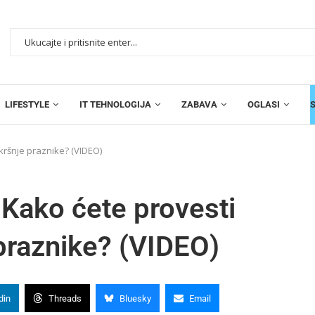
LIFESTYLE
IT TEHNOLOGIJA
ZABAVA
OGLASI
kršnje praznike? (VIDEO)
Kako ćete provesti
praznike? (VIDEO)
din
Threads
Bluesky
Email