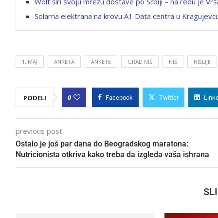
Wolt širi svoju mrežu dostave po Srbiji – na redu je Vrš
Solarna elektrana na krovu A1 Data centra u Kragujevc
1. MAJ
ANKETA
ANKETE
GRAD NIŠ
NIŠ
NIŠLIJE
0
PODELI
Facebook
Twitter
Link
previous post
Ostalo je još par dana do Beogradskog maratona:
Nutricionista otkriva kako treba da izgleda vaša ishrana
SL