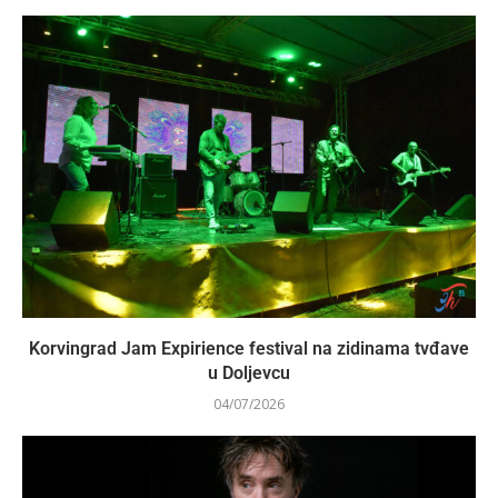
Korvingrad Jam Expirience festival na zidinama tvđave
u Doljevcu
04/07/2026