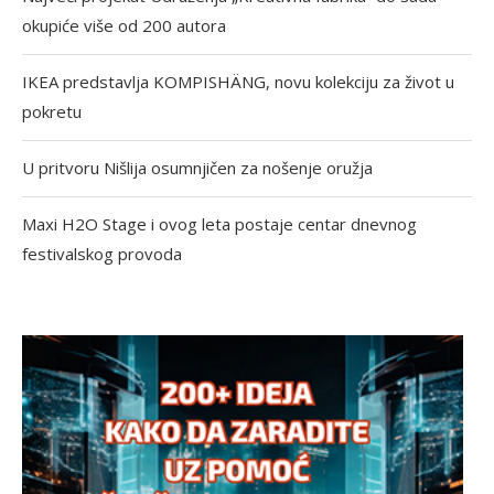
okupiće više od 200 autora
IKEA predstavlja KOMPISHÄNG, novu kolekciju za život u
pokretu
U pritvoru Nišlija osumnjičen za nošenje oružja
Maxi H2O Stage i ovog leta postaje centar dnevnog
festivalskog provoda