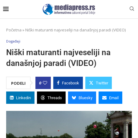
Početna
»
Niški maturanti najveseliji na današnjoj paradi (VIDEO)
Događaji
Niški maturanti najveseliji na
današnjoj paradi (VIDEO)
0
PODELI
Facebook
Twitter
Linkedin
Threads
Bluesky
Email