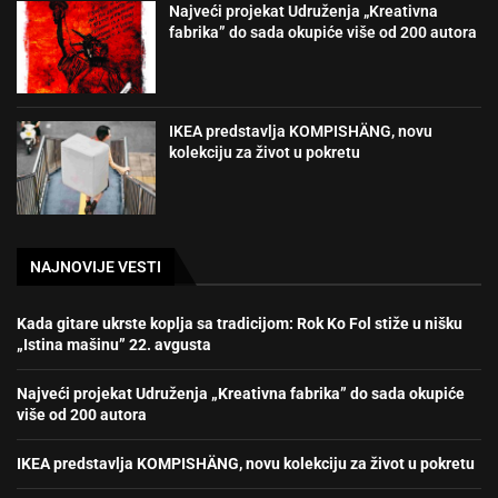
Najveći projekat Udruženja „Kreativna
fabrika” do sada okupiće više od 200 autora
IKEA predstavlja KOMPISHÄNG, novu
kolekciju za život u pokretu
NAJNOVIJE VESTI
Kada gitare ukrste koplja sa tradicijom: Rok Ko Fol stiže u nišku
„Istina mašinu” 22. avgusta
Najveći projekat Udruženja „Kreativna fabrika” do sada okupiće
više od 200 autora
IKEA predstavlja KOMPISHÄNG, novu kolekciju za život u pokretu