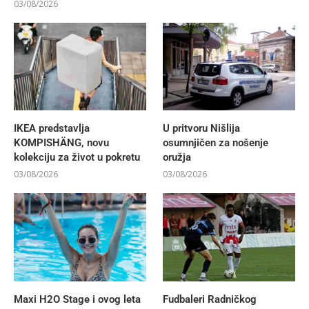
03/08/2026
IKEA predstavlja
U pritvoru Nišlija
KOMPISHÄNG, novu
osumnjičen za nošenje
kolekciju za život u pokretu
oružja
03/08/2026
03/08/2026
Maxi H2O Stage i ovog leta
Fudbaleri Radničkog