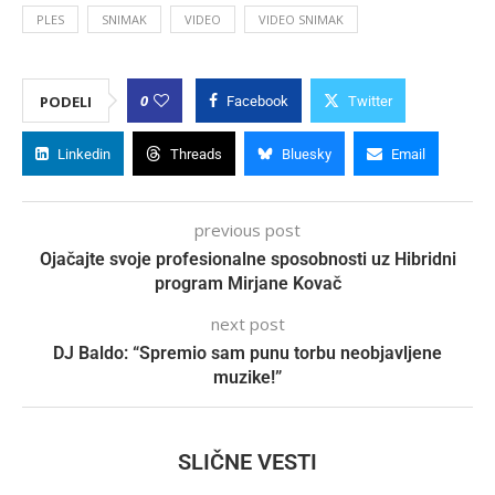
PLES
SNIMAK
VIDEO
VIDEO SNIMAK
0
PODELI
Facebook
Twitter
Linkedin
Threads
Bluesky
Email
previous post
Ojačajte svoje profesionalne sposobnosti uz Hibridni
program Mirjane Kovač
next post
DJ Baldo: “Spremio sam punu torbu neobjavljene
muzike!”
SLIČNE VESTI