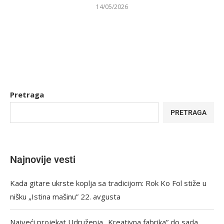
14/05/2026
Pretraga
PRETRAGA
Najnovije vesti
Kada gitare ukrste koplja sa tradicijom: Rok Ko Fol stiže u
nišku „Istina mašinu” 22. avgusta
Najveći projekat Udruženja „Kreativna fabrika” do sada