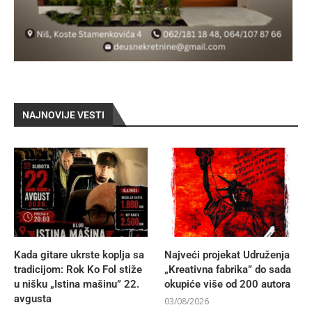
NAJNOVIJE VESTI
Kada gitare ukrste koplja sa
Najveći projekat Udruženja
tradicijom: Rok Ko Fol stiže
„Kreativna fabrika” do sada
u nišku „Istina mašinu” 22.
okupiće više od 200 autora
avgusta
03/08/2026