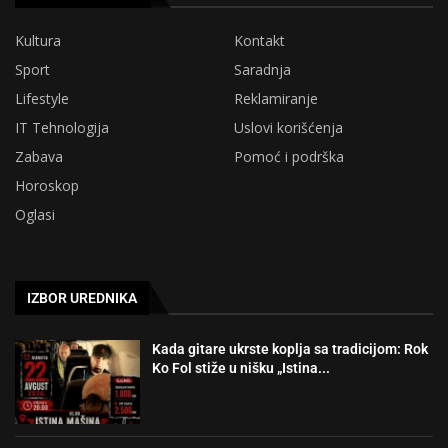
Kultura
Kontakt
Sport
Saradnja
Lifestyle
Reklamiranje
IT Tehnologija
Uslovi korišćenja
Zabava
Pomoć i podrška
Horoskop
Oglasi
IZBOR UREDNIKA
Kada gitare ukrste koplja sa tradicijom: Rok
Ko Fol stiže u nišku „Istina...