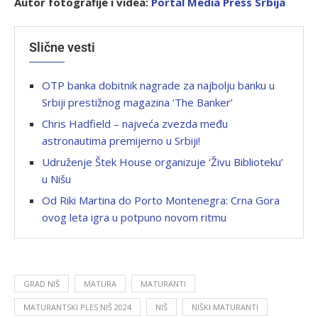
Autor fotografije i videa:
Portal Media Press Srbij
a
Slične vesti
OTP banka dobitnik nagrade za najbolju banku u
Srbiji prestižnog magazina ‘The Banker’
Chris Hadfield – najveća zvezda među
astronautima premijerno u Srbiji!
Udruženje Štek House organizuje ‘Živu Biblioteku’
u Nišu
Od Riki Martina do Porto Montenegra: Crna Gora
ovog leta igra u potpuno novom ritmu
GRAD NIŠ
MATURA
MATURANTI
MATURANTSKI PLES NIŠ 2024
NIŠ
NIŠKI MATURANTI