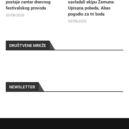
postaje centar dnevnog
savladali ekipu Zemuna:
festivalskog provoda
Upisana pobeda, Abas
pogodio za tri boda
03/08/2026
03/08/2026
DRUŠTVENE MREŽE
NEWSLETTER