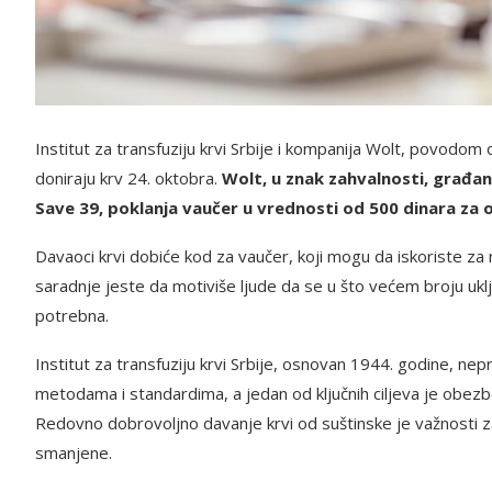
Institut za transfuziju krvi Srbije i kompanija Wolt, povodo
doniraju krv 24. oktobra.
Wolt, u znak zahvalnosti, građani
Save 39, poklanja vaučer u vrednosti od 500 dinara za 
Davaoci krvi dobiće kod za vaučer, koji mogu da iskoriste za na
saradnje jeste da motiviše ljude da se u što većem broju ukl
potrebna.
Institut za transfuziju krvi Srbije, osnovan 1944. godine, n
metodama i standardima, a jedan od ključnih ciljeva je obezb
Redovno dobrovoljno davanje krvi od suštinske je važnosti za 
smanjene.