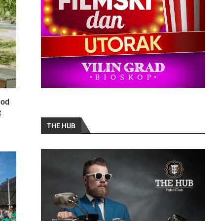
 od
t
THE HUB