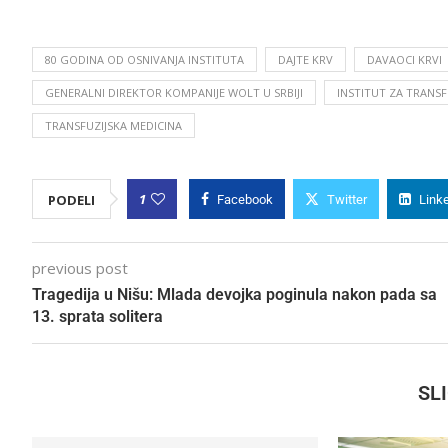
80 GODINA OD OSNIVANJA INSTITUTA
DAJTE KRV
DAVAOCI KRVI
GENERALNI DIREKTOR KOMPANIJE WOLT U SRBIJI
INSTITUT ZA TRANSFU
TRANSFUZIJSKA MEDICINA
1
PODELI
Facebook
Twitter
Link
previous post
Tragedija u Nišu: Mlada devojka poginula nakon pada sa
13. sprata solitera
SL