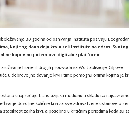
m obeležavanja 80 godina od osnivanja Instituta pozivaju Beograđa
ma, koji tog dana daju krv u sali Instituta na adresi Svetog
online kupovinu putem ove digitalne platforme.
ručivanje hrane ili drugih proizvoda sa Wolt aplikacije. Cilj ove
juče u dobrovoljno davanje krvi i time pomognu onima kojima je k
eprestano unapređuje transfuzijsku medicinu u skladu sa najsavreme
eđivanje dovoljne količine krvi za sve zdravstvene ustanove u zeml
stabilnost zaliha krvi, a posebno u kritičnim periodima kada su za