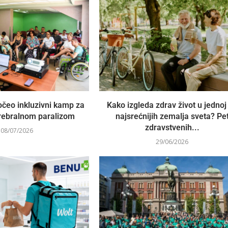
čeo inkluzivni kamp za
Kako izgleda zdrav život u jednoj
rebralnom paralizom
najsrećnijih zemalja sveta? Pe
zdravstvenih...
08/07/2026
29/06/2026