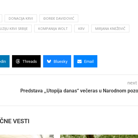
DONACIJA KRVI
ĐORĐE DAVIDOVIĆ
ZIJU KRVI SRBIJE
KOMPANIJA WOLT
KRV
MIRJANA KNEŽEVIČ
edin
Threads
Bluesky
Email
next
Predstava ,,Utopija danas“ večeras u Narodnom pozo
IČNE VESTI