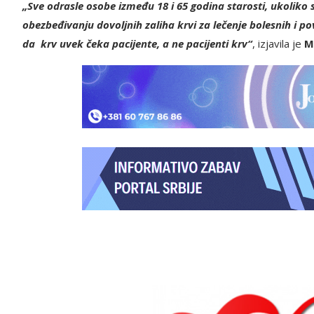
„Sve odrasle osobe između 18 i 65 godina starosti, ukoliko
obezbeđivanju dovoljnih zaliha krvi za lečenje bolesnih i 
da krv uvek čeka pacijente, a ne pacijenti krv“
, izjavila je
M