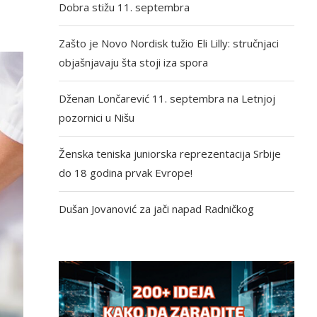
Dobra stižu 11. septembra
Zašto je Novo Nordisk tužio Eli Lilly: stručnjaci
objašnjavaju šta stoji iza spora
Dženan Lončarević 11. septembra na Letnjoj
pozornici u Nišu
Ženska teniska juniorska reprezentacija Srbije
do 18 godina prvak Evrope!
Dušan Jovanović za jači napad Radničkog