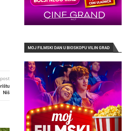
MOJ FILMSKI DAN U BIOSKOPU VILIN GRAD
 post
rištu
Niš