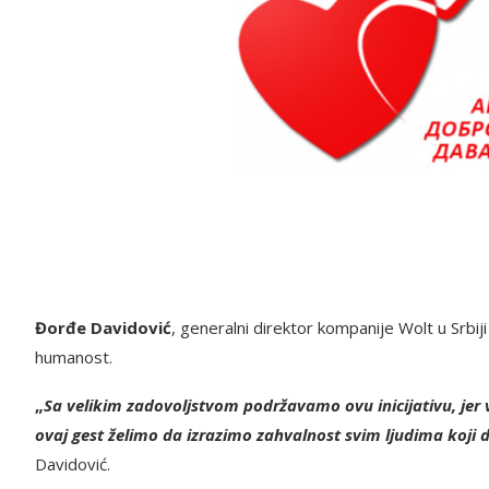
Đorđe Davidović
, generalni direktor kompanije Wolt u Srbiji
humanost.
„
Sa velikim zadovoljstvom podržavamo ovu inicijativu, jer 
ovaj gest želimo da izrazimo zahvalnost svim ljudima koji do
Davidović.