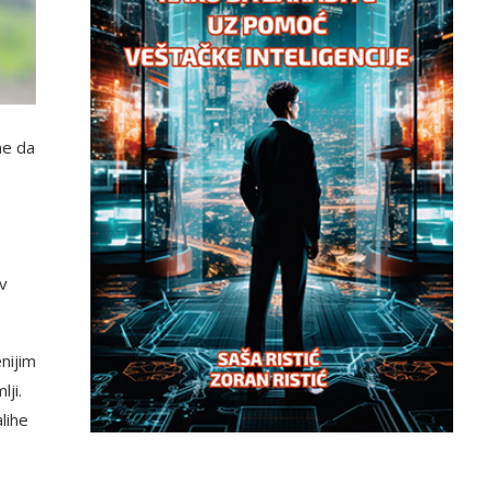
ne da
rv
nijim
ji.
lihe