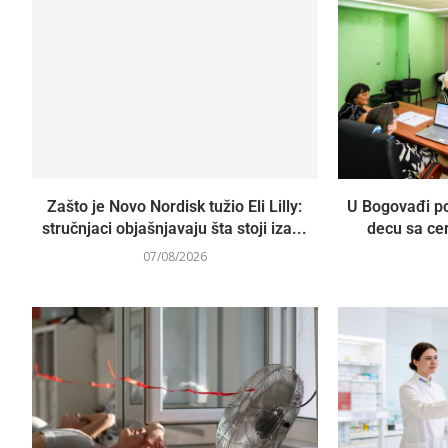
Zašto je Novo Nordisk tužio Eli Lilly:
U Bogovađi po
stručnjaci objašnjavaju šta stoji iza...
decu sa ce
07/08/2026