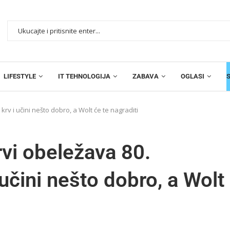
LIFESTYLE
IT TEHNOLOGIJA
ZABAVA
OGLASI
krv i učini nešto dobro, a Wolt će te nagraditi
krvi obeležava 80.
 učini nešto dobro, a Wolt