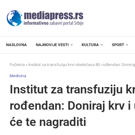
NASLOVNA
NAJNOVIJE VESTI
KULTURA
SPORT
Početna
»
Institut za transfuziju krvi obeležava 80. rođendan: Doniraj 
Medicina
Institut za transfuziju 
rođendan: Doniraj krv i
će te nagraditi