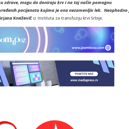
 su zdrave, mogu da doniraju krv i na taj način pomognu
povređenih pacijenata kojima je ona nezamenljiv lek. Neophodno 
irjana Kneževič
iz Instituta za transfuziju krvi Srbije.