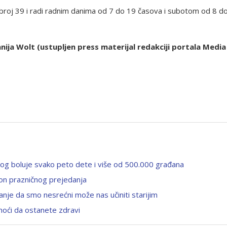
ave broj 39 i radi radnim danima od 7 do 19 časova i subotom od 8 d
anija Wolt
(ustupljen press materijal redakciji portala Media
 kog boluje svako peto dete i više od 500.000 građana
on prazničnog prejedanja
nje da smo nesrećni može nas učiniti starijim
moći da ostanete zdravi