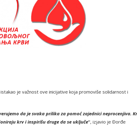
 istakao je važnost ove inicijative koja promoviše solidarnost i
verujemo da je svaka prilika za pomoć zajednici neprocenjiva. K
niraju krv i inspirišu druge da se uključe
“
, izjavio je Đorđe