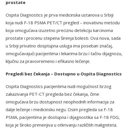
prostate
Ospita Diagnostics je prva medicinska ustanova u Srbiji
koja nudi F-18 PSMA PET/CT pregled – inovativnu metodu
koja omogućava izuzetno preciznu detekciju karcinoma
prostate i procenu stepena širenja bolesti. Ova nova, sada
u Srbiji privatno dosptupna usluga ima poseban značaj,
omogućavajući pacijentima i lekarima brzu i tačnu dijagnozu,
ključnu za pravovremeno i efikasno lečenje.
Pregledi bez čekanja – Dostupno u Ospita Diagnostics
Ospita Diagnostics pacijentima nudi mogućnost brzog
zakazivanja PET-CT pregleda bez čekanja, čime
omogućava brzu dostupnost neophodnih informacija za
dalje lečenje i medicinsku negu. Osim pregleda sa F-18
PSMA, pacijentima je dostupna i dijagnostika sa F-18 FDG,
koja je široko primenjiva u otkrivanju različitih maligniteta.