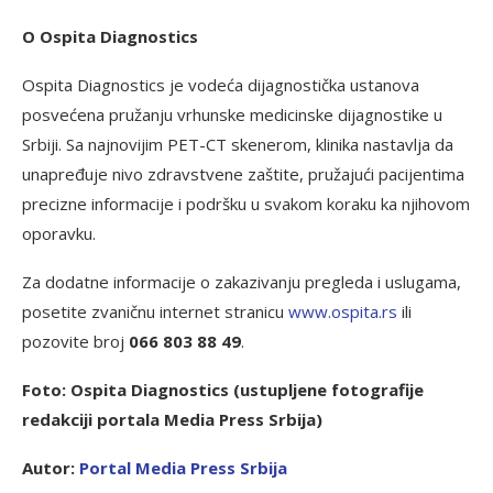
O Ospita Diagnostics
Ospita Diagnostics je vodeća dijagnostička ustanova
posvećena pružanju vrhunske medicinske dijagnostike u
Srbiji. Sa najnovijim PET-CT skenerom, klinika nastavlja da
unapređuje nivo zdravstvene zaštite, pružajući pacijentima
precizne informacije i podršku u svakom koraku ka njihovom
oporavku.
Za dodatne informacije o zakazivanju pregleda i uslugama,
posetite zvaničnu internet stranicu
www.ospita.rs
ili
pozovite broj
066 803 88 49
.
Foto: Ospita Diagnostics (ustupljene fotografije
redakciji portala Media Press Srbija)
Autor:
P
ortal Media Press Srbija