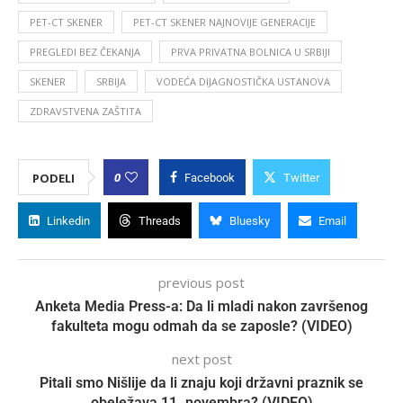
PET-CT SKENER
PET-CT SKENER NAJNOVIJE GENERACIJE
PREGLEDI BEZ ČEKANJA
PRVA PRIVATNA BOLNICA U SRBIJI
SKENER
SRBIJA
VODEĆA DIJAGNOSTIČKA USTANOVA
ZDRAVSTVENA ZAŠTITA
0
PODELI
Facebook
Twitter
Linkedin
Threads
Bluesky
Email
previous post
Anketa Media Press-a: Da li mladi nakon završenog
fakulteta mogu odmah da se zaposle? (VIDEO)
next post
Pitali smo Nišlije da li znaju koji državni praznik se
obeležava 11. novembra? (VIDEO)