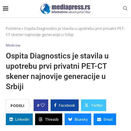
Početna
»
Ospita Diagnostics je stavila u upotrebu prvi privatni PET-
CT skener najnovije generacije u Srbiji
Medicina
Ospita Diagnostics je stavila u
upotrebu prvi privatni PET-CT
skener najnovije generacije u
Srbiji
0
PODELI
Facebook
Twitter
Linkedin
Threads
Bluesky
Email