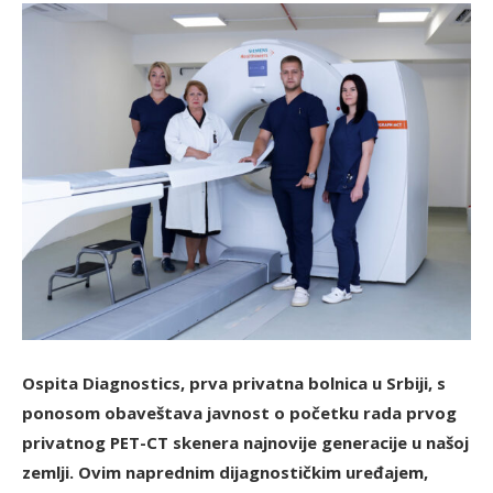
Ospita Diagnostics, prva privatna bolnica u Srbiji, s
ponosom obaveštava javnost o početku rada prvog
privatnog PET-CT skenera najnovije generacije u našoj
zemlji. Ovim naprednim dijagnostičkim uređajem,