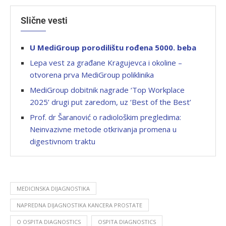
Slične vesti
U MediGroup porodilištu rođena 5000. beba
Lepa vest za građane Kragujevca i okoline –
otvorena prva MediGroup poliklinika
MediGroup dobitnik nagrade ‘Top Workplace
2025’ drugi put zaredom, uz ‘Best of the Best’
Prof. dr Šaranović o radiološkim pregledima:
Neinvazivne metode otkrivanja promena u
digestivnom traktu
MEDICINSKA DIJAGNOSTIKA
NAPREDNA DIJAGNOSTIKA KANCERA PROSTATE
O OSPITA DIAGNOSTICS
OSPITA DIAGNOSTICS