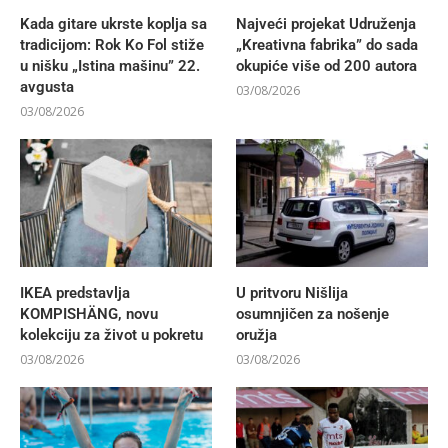
Kada gitare ukrste koplja sa
Najveći projekat Udruženja
tradicijom: Rok Ko Fol stiže
„Kreativna fabrika” do sada
u nišku „Istina mašinu” 22.
okupiće više od 200 autora
avgusta
03/08/2026
03/08/2026
IKEA predstavlja
U pritvoru Nišlija
KOMPISHÄNG, novu
osumnjičen za nošenje
kolekciju za život u pokretu
oružja
03/08/2026
03/08/2026