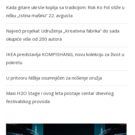
Kada gitare ukrste koplja sa tradicijom: Rok Ko Fol stiže u
nišku „Istina mašinu” 22. avgusta
Najveći projekat Udruženja „Kreativna fabrika” do sada
okupiće više od 200 autora
IKEA predstavlja KOMPISHÄNG, novu kolekciju za život u
pokretu
U pritvoru Nišlija osumnjičen za nošenje oružja
Maxi H2O Stage i ovog leta postaje centar dnevnog
festivalskog provoda