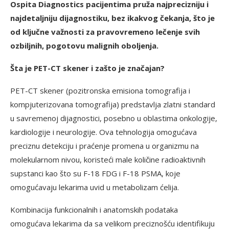
Ospita Diagnostics pacijentima pruža najprecizniju i
najdetaljniju dijagnostiku, bez ikakvog čekanja, što je
od ključne važnosti za pravovremeno lečenje svih
ozbiljnih, pogotovu malignih oboljenja.
Šta je PET-CT skener i zašto je značajan?
PET-CT skener (pozitronska emisiona tomografija i
kompjuterizovana tomografija) predstavlja zlatni standard
u savremenoj dijagnostici, posebno u oblastima onkologije,
kardiologije i neurologije. Ova tehnologija omogućava
preciznu detekciju i praćenje promena u organizmu na
molekularnom nivou, koristeći male količine radioaktivnih
supstanci kao što su F-18 FDG i F-18 PSMA, koje
omogućavaju lekarima uvid u metabolizam ćelija.
Kombinacija funkcionalnih i anatomskih podataka
omogućava lekarima da sa velikom preciznošću identifikuju