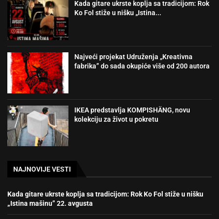
Kada gitare ukrste koplja sa tradicijom: Rok
Ko Fol stiže u nišku „Istina...
Najveći projekat Udruženja „Kreativna
fabrika” do sada okupiće više od 200 autora
IKEA predstavlja KOMPISHÄNG, novu
kolekciju za život u pokretu
NAJNOVIJE VESTI
Kada gitare ukrste koplja sa tradicijom: Rok Ko Fol stiže u nišku
„Istina mašinu” 22. avgusta