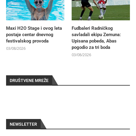
Maxi H2O Stage i ovog leta
Fudbaleri Radničkog
postaje centar dnevnog
savladali ekipu Zemuna:
festivalskog provoda
Upisana pobeda, Abas
pogodio za tri boda
03/08/2026
03/08/2026
DRUŠTVENE MREŽE
NEWSLETTER