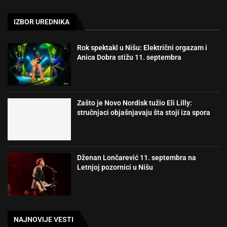
IZBOR UREDNIKA
Rok spektakl u Nišu: Električni orgazam i
Anica Dobra stižu 11. septembra
Zašto je Novo Nordisk tužio Eli Lilly:
stručnjaci objašnjavaju šta stoji iza spora
Dženan Lončarević 11. septembra na
Letnjoj pozornici u Nišu
NAJNOVIJE VESTI