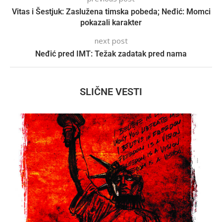
Vitas i Šestjuk: Zaslužena timska pobeda; Neđić: Momci
pokazali karakter
next post
Neđić pred IMT: Težak zadatak pred nama
SLIČNE VESTI