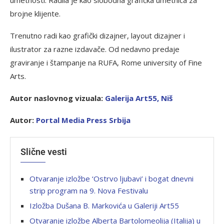
brojne klijente.
Trenutno radi kao grafički dizajner, layout dizajner i
ilustrator za razne izdavače. Od nedavno predaje
graviranje i štampanje na RUFA, Rome university of Fine
Arts.
Autor naslovnog vizuala:
Galerija Art55, Niš
Autor:
Portal Media Press Srbija
Slične vesti
Otvaranje izložbe ‘Ostrvo ljubavi’ i bogat dnevni
strip program na 9. Nova Festivalu
Izložba Dušana B. Markovića u Galeriji Art55
Otvaranje izložbe Alberta Bartolomeolija (Italija) u