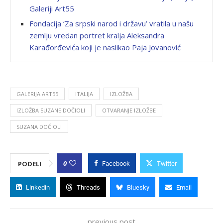
Galeriji Art55
Fondacija ‘Za srpski narod i državu’ vratila u našu
zemlju vredan portret kralja Aleksandra
Karađorđevića koji je naslikao Paja Jovanović
GALERIJA ART55
ITALIJA
IZLOŽBA
IZLOŽBA SUZANE DOČIOLI
OTVARANJE IZLOŽBE
SUZANA DOČIOLI
0
PODELI
Facebook
Twitter
Linkedin
Threads
Bluesky
Email
previous post