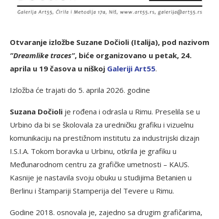
Otvaranje izložbe Suzane Dočioli (Italija), pod nazivom
”Dreamlike traces”
, biće organizovano u petak, 24.
aprila u 19 časova u niškoj
Galeriji Art55
.
Izložba će trajati do 5. aprila 2026. godine
Suzana Dočioli
je rođena i odrasla u Rimu. Preselila se u
Urbino da bi se školovala za uredničku grafiku i vizuelnu
komunikaciju na prestižnom institutu za industrijski dizajn
I.S.I.A. Tokom boravka u Urbinu, otkrila je grafiku u
Međunarodnom centru za grafičke umetnosti – KAUS.
Kasnije je nastavila svoju obuku u studijima Betanien u
Berlinu i štampariji Stamperija del Tevere u Rimu.
Godine 2018. osnovala je, zajedno sa drugim grafičarima,