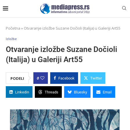
Početna
»
Otvaranje izložbe Suzane Dočioli (Italija) u Galeriji Art55
Izložbe
Otvaranje izložbe Suzane Dočioli
(Italija) u Galeriji Art55
0
PODELI
Facebook
Twitter
Linkedin
Threads
Bluesky
Email