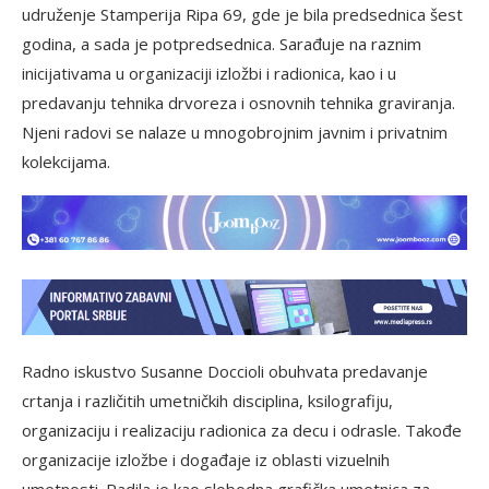
udruženje Stamperija Ripa 69, gde je bila predsednica šest
godina, a sada je potpredsednica. Sarađuje na raznim
inicijativama u organizaciji izložbi i radionica, kao i u
predavanju tehnika drvoreza i osnovnih tehnika graviranja.
Njeni radovi se nalaze u mnogobrojnim javnim i privatnim
kolekcijama.
Radno iskustvo Susanne Doccioli obuhvata predavanje
crtanja i različitih umetničkih disciplina, ksilografiju,
organizaciju i realizaciju radionica za decu i odrasle. Takođe
organizacije izložbe i događaje iz oblasti vizuelnih
umetnosti. Radila je kao slobodna grafička umetnica za