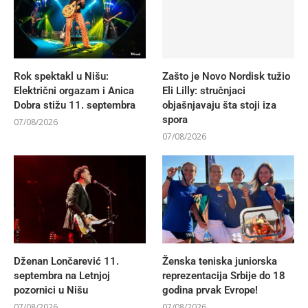
Rok spektakl u Nišu:
Zašto je Novo Nordisk tužio
Električni orgazam i Anica
Eli Lilly: stručnjaci
Dobra stižu 11. septembra
objašnjavaju šta stoji iza
spora
07/08/2026
07/08/2026
Dženan Lončarević 11.
Ženska teniska juniorska
septembra na Letnjoj
reprezentacija Srbije do 18
pozornici u Nišu
godina prvak Evrope!
07/08/2026
07/08/2026