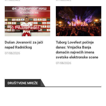
Dušan Jovanović za jači
Tuborg Lovefest počinje
napad Radničkog
danas: Vrnjačka Banja
domaćin najvećih imena
07/08/2026
svetske elektronske scene
07/08/2026
DRUŠTVENE MREŽE