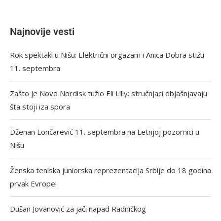
Najnovije vesti
Rok spektakl u Nišu: Električni orgazam i Anica Dobra stižu
11. septembra
Zašto je Novo Nordisk tužio Eli Lilly: stručnjaci objašnjavaju
šta stoji iza spora
Dženan Lončarević 11. septembra na Letnjoj pozornici u
Nišu
Ženska teniska juniorska reprezentacija Srbije do 18 godina
prvak Evrope!
Dušan Jovanović za jači napad Radničkog