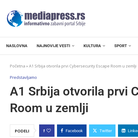
NASLOVNA
NAJNOVIJE VESTI
KULTURA
SPORT
Početna
»
A1 Srbija otvorila prvi Cybersecurity Escape Room u zemlji
Predstavljamo
A1 Srbija otvorila prvi
Room u zemlji
1
PODELI
Facebook
Twitter
Linke