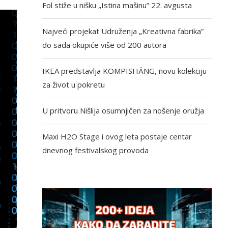
Fol stiže u nišku „Istina mašinu” 22. avgusta
Najveći projekat Udruženja „Kreativna fabrika”
do sada okupiće više od 200 autora
IKEA predstavlja KOMPISHÄNG, novu kolekciju
za život u pokretu
U pritvoru Nišlija osumnjičen za nošenje oružja
Maxi H2O Stage i ovog leta postaje centar
dnevnog festivalskog provoda