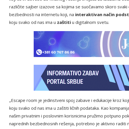
različite sajber izazove sa kojima se suočavamo skoro svaki 
bezbednosti na internetu koji, na
interaktivan način
podst
koju svako od nas ima u
zaštiti
u digitalnom svetu.
„Escape room je jedinstveni spoj zabave i edukacije kroz ko
koju svako od nas ima u zaštiti ličnih podataka. Kao kompanij
našim privatnim i poslovnim korisnicima pružimo potpuno pok
naprednih bezbednosnih rešenja, potrebno je aktivno raditi na 