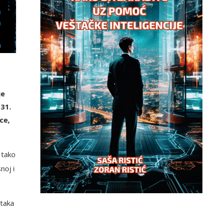
je
31.
ce,
 tako
noj i
ataka