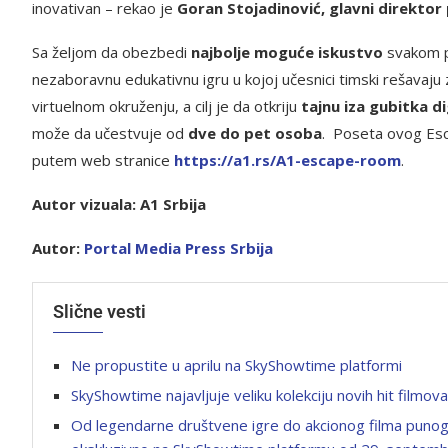
inovativan – rekao je
Goran Stojadinović, glavni direktor 
Sa željom da obezbedi
najbolje moguće iskustvo
svakom po
nezaboravnu edukativnu igru u kojoj učesnici timski rešavaju z
virtuelnom okruženju, a cilj je da otkriju
tajnu iza gubitka d
može da učestvuje od
dve do pet osoba
. Poseta ovog Es
putem web stranice
https://a1.rs/A1-escape-room
.
Autor vizuala: A1 Srbija
Autor:
P
ortal Media Press Srbija
Slične vesti
Ne propustite u aprilu na SkyShowtime platformi
SkyShowtime najavljuje veliku kolekciju novih hit filmova
Od legendarne društvene igre do akcionog filma puno