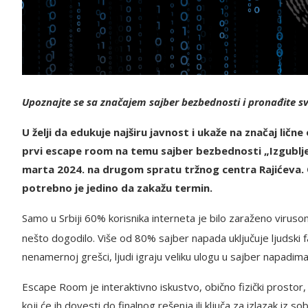
Upoznajte se sa značajem sajber bezbednosti i pronađite svo
U želji da edukuje najširu javnost i ukaže na značaj ličn
prvi escape room na temu sajber bezbednosti „Izgublje
marta 2024. na drugom spratu tržnog centra Rajićeva. 
potrebno je jedino da zakažu termin.
Samo u Srbiji 60% korisnika interneta je bilo zaraženo viru
nešto dogodilo. Više od 80% sajber napada uključuje ljudski f
nenamernoj grešci, ljudi igraju veliku ulogu u sajber napadima
Escape Room je interaktivno iskustvo, obično fizički prostor, 
koji će ih dovesti do finalnog rešenja ili ključa za izlazak iz s