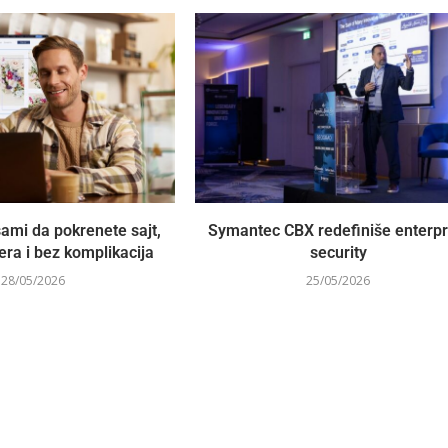
ami da pokrenete sajt,
Symantec CBX redefiniše enterpr
ra i bez komplikacija
security
28/05/2026
25/05/2026