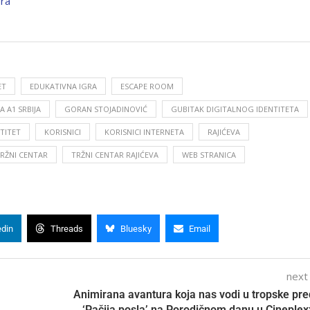
bra
ET
EDUKATIVNA IGRA
ESCAPE ROOM
 A1 SRBIJA
GORAN STOJADINOVIĆ
GUBITAK DIGITALNOG IDENTITETA
NTITET
KORISNICI
KORISNICI INTERNETA
RAJIĆEVA
RŽNI CENTAR
TRŽNI CENTAR RAJIĆEVA
WEB STRANICA
edin
Threads
Bluesky
Email
next
Animirana avantura koja nas vodi u tropske pre
‘Pačija posla’ na Porodičnom danu u Cineplex