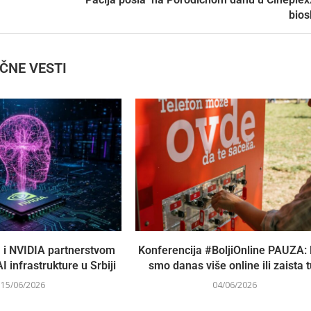
bio
IČNE VESTI
 i NVIDIA partnerstvom
Konferencija #BoljiOnline PAUZA: 
I infrastrukture u Srbiji
smo danas više online ili zaista 
15/06/2026
04/06/2026