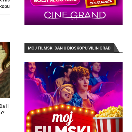
skopu
MOJ FILMSKI DAN U BIOSKOPU VILIN GRAD
Da li
tu?