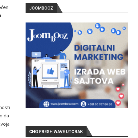
ećen
JOOMBOOZ
i
nosti
mo da
zvoja
CNG FRESH WAVE UTORAK