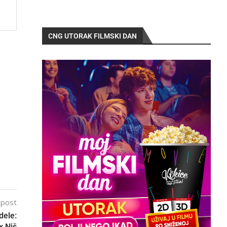
CNG UTORAK FILMSKI DAN
 post
dele:
x Niš