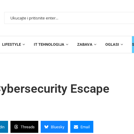
LIFESTYLE
IT TEHNOLOGIJA
ZABAVA
OGLASI
 Cybersecurity Escape
din
Threads
Bluesky
Email