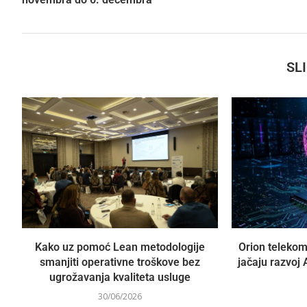
SL
Kako uz pomoć Lean metodologije
Orion telekom
smanjiti operativne troškove bez
jačaju razvoj A
ugrožavanja kvaliteta usluge
30/06/2026