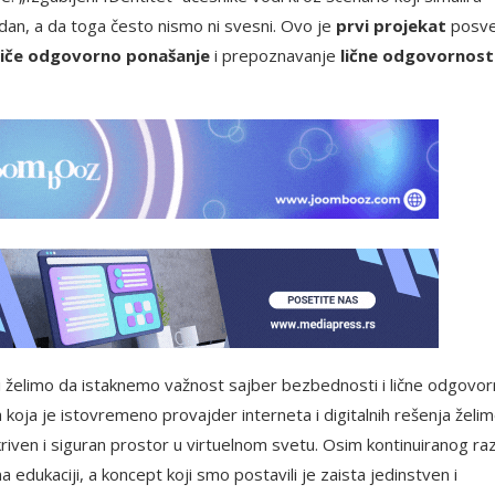
dan, a da toga često nismo ni svesni. Ovo je
prvi projekat
posv
iče odgovorno ponašanje
i prepoznavanje
lične odgovornost
ji želimo da istaknemo važnost sajber bezbednosti i lične odgovor
a koja je istovremeno provajder interneta i digitalnih rešenja želi
riven i siguran prostor u virtuelnom svetu. Osim kontinuiranog ra
edukaciji, a koncept koji smo postavili je zaista jedinstven i