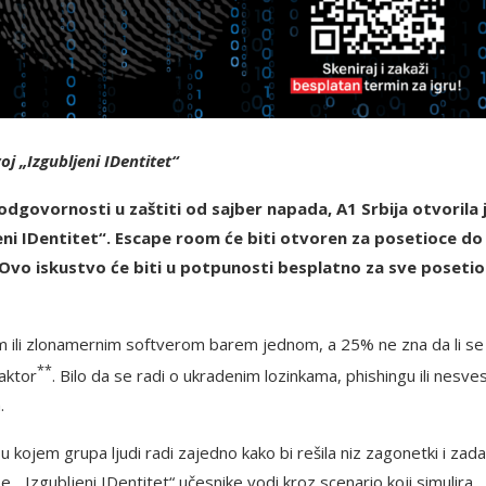
j „Izgubljeni IDentitet“
e odgovornosti u zaštiti od sajber napada, A1 Srbija otvorila 
ni IDentitet“. Escape room će biti otvoren za posetioce do 
Ovo iskustvo će biti u potpunosti besplatno za sve posetio
som ili zlonamernim softverom barem jednom, a 25% ne zna da li se
**
aktor
. Bilo da se radi o ukradenim lozinkama, phishingu ili nesves
.
u kojem grupa ljudi radi zajedno kako bi rešila niz zagonetki i zad
obe. „Izgubljeni IDentitet“ učesnike vodi kroz scenario koji simulira