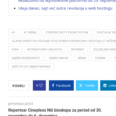
ekskluzivno na SkyShowtime platformu od 29. septem
Ideja danas, sajt već sutra: revolucija u web hostingu
A1
A1 SRBIJA
CYBERSECURITY ESCAPE ROOM
DIGITALNI SV
GLAVNI DIREKTOR PRODAJE POSLOVNIM KORISNICIMA I RAZVOJA ICT REŠENJA
IGRA
INTERAKTIVNO ISKUSTVO
INTERNET
IZGUBLJENI IDE
SAJBER BEZBEDNOST
SAJBER NAPAD
SRBIJA
TERMIN
T
ZAŠTITA OD SAJBER NAPADA
1
PODELI
Facebook
Twitter
Link
previous post
Repertoar Cineplexx Niš bioskopa za period od 30.
novembra do 6. decembra