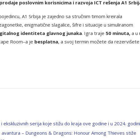
prodaje poslovnim korisnicima i razvoja ICT rešenja A1 Srbij
jedincu, A1 Srbija je zajedno sa stručnim timom kreirala
agonetke, enigmatične slagalice, šifre i situacije u simuliranom
igitalnog identiteta glavnog junaka
. Igra traje
50 minuta,
a u 
cape Room–a je
besplatna
, a svoj termin možete da rezervišete
 i ekskluzivnih serija koje stižu do kraja ove godine i u 2024. godin
g avantura – Dungeons & Dragons: Honour Among Thieves stiže