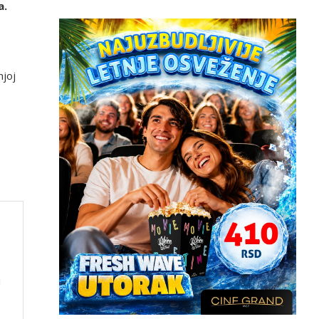
a.
njoj
i