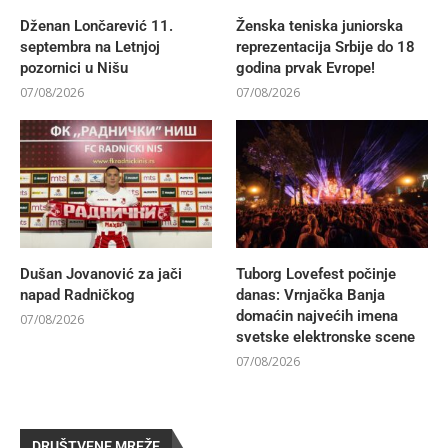
Dženan Lončarević 11.
Ženska teniska juniorska
septembra na Letnjoj
reprezentacija Srbije do 18
pozornici u Nišu
godina prvak Evrope!
07/08/2026
07/08/2026
Dušan Jovanović za jači
Tuborg Lovefest počinje
napad Radničkog
danas: Vrnjačka Banja
domaćin najvećih imena
07/08/2026
svetske elektronske scene
07/08/2026
DRUŠTVENE MREŽE