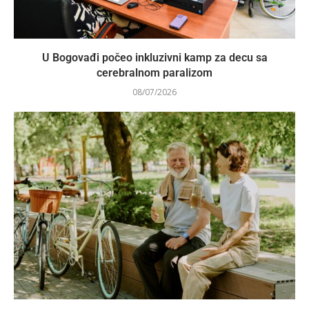
U Bogovađi počeo inkluzivni kamp za decu sa
cerebralnom paralizom
08/07/2026