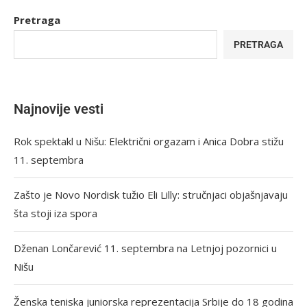
Pretraga
PRETRAGA
Najnovije vesti
Rok spektakl u Nišu: Električni orgazam i Anica Dobra stižu
11. septembra
Zašto je Novo Nordisk tužio Eli Lilly: stručnjaci objašnjavaju
šta stoji iza spora
Dženan Lončarević 11. septembra na Letnjoj pozornici u
Nišu
Ženska teniska juniorska reprezentacija Srbije do 18 godina