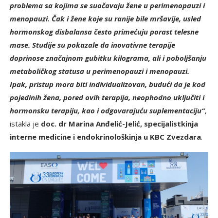
problema sa kojima se suočavaju žene u perimenopauzi i
menopauzi. Čak i žene koje su ranije bile mršavije, usled
hormonskog disbalansa često primećuju porast telesne
mase. Studije su pokazale da inovativne terapije
doprinose značajnom gubitku kilograma, ali i poboljšanju
metaboličkog statusa u perimenopauzi i menopauzi.
Ipak, pristup mora biti individualizovan, budući da je kod
pojedinih žena, pored ovih terapija, neophodno uključiti i
hormonsku terapiju, kao i odgovarajuću suplementaciju“
,
istakla je
doc. dr Marina Anđelić-Jelić, specijalistkinja
interne medicine i endokrinološkinja u KBC Zvezdara
.