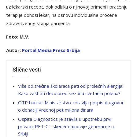
uz lekarski recept, dok odluku o njihovoj primeni i praćenju
terapije donosi lekar, na osnovu individualne procene
zdravstvenog stanja pacijenta.
Foto: M.V.
Autor:
Portal Media Press Srbija
Slične vesti
Više od trećine školaraca pati od prolećnih alergija:
Kako zaštititi decu pred sezonu cvetanja polena?
OTP banka i Ministarstvo zdravlja potpisali ugovor
o donaciji vrednoj pet miliona dinara
Ospita Diagnostics je stavila u upotrebu prvi
privatni PET-CT skener najnovije generacije u
Srbiji