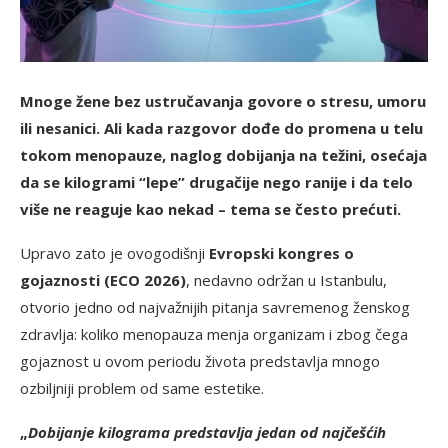
Mnoge žene bez ustručavanja govore o stresu, umoru
ili nesanici. Ali kada razgovor dođe do promena u telu
tokom menopauze, naglog dobijanja na težini, osećaja
da se kilogrami “lepe” drugačije nego ranije i da telo
više ne reaguje kao nekad – tema se često prećuti.
Upravo zato je ovogodišnji
Evropski kongres o
gojaznosti (ECO 2026)
, nedavno održan u Istanbulu,
otvorio jedno od najvažnijih pitanja savremenog ženskog
zdravlja: koliko menopauza menja organizam i zbog čega
gojaznost u ovom periodu života predstavlja mnogo
ozbiljniji problem od same estetike.
„
Dobijanje kilograma predstavlja jedan od najčešćih