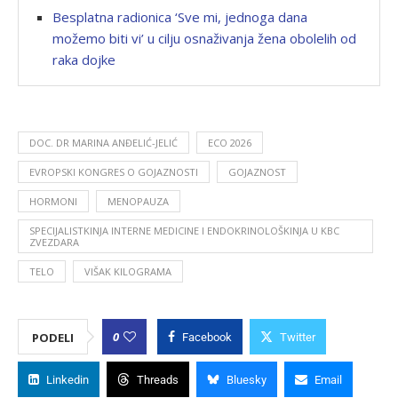
Besplatna radionica ‘Sve mi, jednoga dana
možemo biti vi’ u cilju osnaživanja žena obolelih od
raka dojke
DOC. DR MARINA ANĐELIĆ-JELIĆ
ECO 2026
EVROPSKI KONGRES O GOJAZNOSTI
GOJAZNOST
HORMONI
MENOPAUZA
SPECIJALISTKINJA INTERNE MEDICINE I ENDOKRINOLOŠKINJA U KBC
ZVEZDARA
TELO
VIŠAK KILOGRAMA
0
PODELI
Facebook
Twitter
Linkedin
Threads
Bluesky
Email