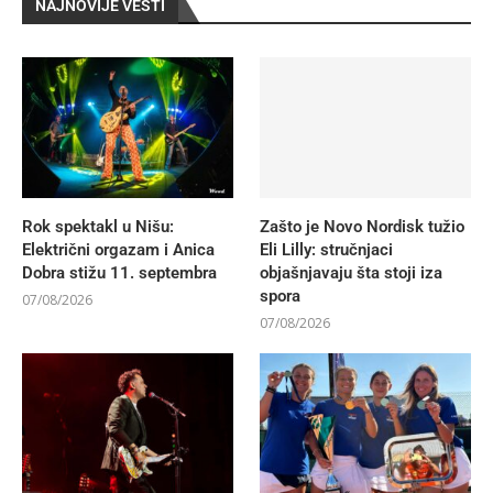
NAJNOVIJE VESTI
Rok spektakl u Nišu:
Zašto je Novo Nordisk tužio
Električni orgazam i Anica
Eli Lilly: stručnjaci
Dobra stižu 11. septembra
objašnjavaju šta stoji iza
spora
07/08/2026
07/08/2026