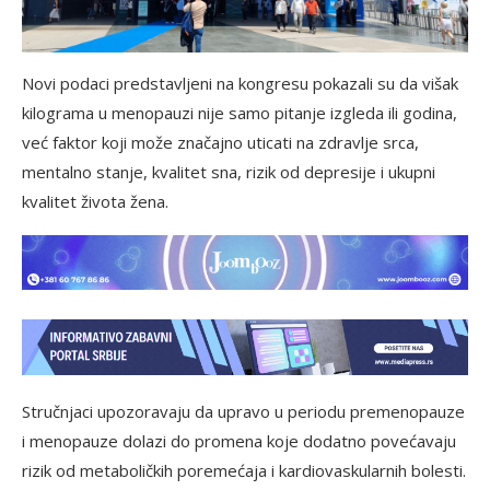
Novi podaci predstavljeni na kongresu pokazali su da višak
kilograma u menopauzi nije samo pitanje izgleda ili godina,
već faktor koji može značajno uticati na zdravlje srca,
mentalno stanje, kvalitet sna, rizik od depresije i ukupni
kvalitet života žena.
Stručnjaci upozoravaju da upravo u periodu premenopauze
i menopauze dolazi do promena koje dodatno povećavaju
rizik od metaboličkih poremećaja i kardiovaskularnih bolesti.