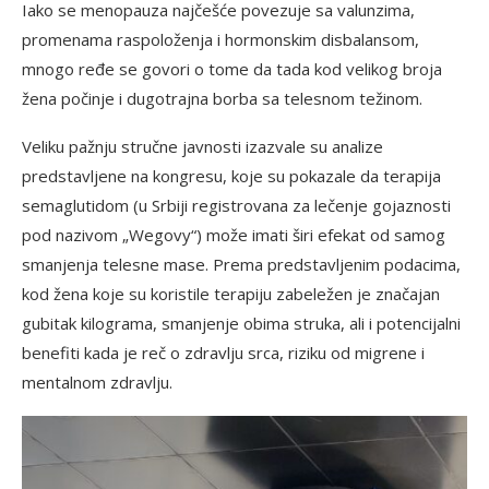
Iako se menopauza najčešće povezuje sa valunzima,
promenama raspoloženja i hormonskim disbalansom,
mnogo ređe se govori o tome da tada kod velikog broja
žena počinje i dugotrajna borba sa telesnom težinom.
Veliku pažnju stručne javnosti izazvale su analize
predstavljene na kongresu, koje su pokazale da terapija
semaglutidom (u Srbiji registrovana za lečenje gojaznosti
pod nazivom „Wegovy“) može imati širi efekat od samog
smanjenja telesne mase. Prema predstavljenim podacima,
kod žena koje su koristile terapiju zabeležen je značajan
gubitak kilograma, smanjenje obima struka, ali i potencijalni
benefiti kada je reč o zdravlju srca, riziku od migrene i
mentalnom zdravlju.