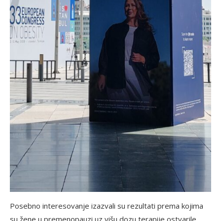
Posebno interesovanje izazvali su rezultati prema kojima
su žene u premenopauzi uz višu dozu terapije ostvarile