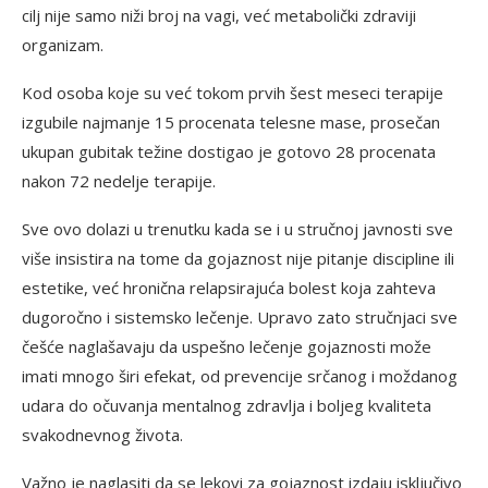
cilj nije samo niži broj na vagi, već metabolički zdraviji
organizam.
Kod osoba koje su već tokom prvih šest meseci terapije
izgubile najmanje 15 procenata telesne mase, prosečan
ukupan gubitak težine dostigao je gotovo 28 procenata
nakon 72 nedelje terapije.
Sve ovo dolazi u trenutku kada se i u stručnoj javnosti sve
više insistira na tome da gojaznost nije pitanje discipline ili
estetike, već hronična relapsirajuća bolest koja zahteva
dugoročno i sistemsko lečenje. Upravo zato stručnjaci sve
češće naglašavaju da uspešno lečenje gojaznosti može
imati mnogo širi efekat, od prevencije srčanog i moždanog
udara do očuvanja mentalnog zdravlja i boljeg kvaliteta
svakodnevnog života.
Važno je naglasiti da se lekovi za gojaznost izdaju isključivo