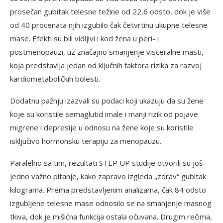
prosečan gubitak telesne težine od 22,6 odsto, dok je više
od 40 procenata njih izgubilo čak četvrtinu ukupne telesne
mase. Efekti su bili vidljivi i kod žena u peri- i
postmenopauzi, uz značajno smanjenje visceralne masti,
koja predstavlja jedan od ključnih faktora rizika za razvoj
kardiometaboličkih bolesti.
Dodatnu pažnju izazvali su podaci koji ukazuju da su žene
koje su koristile semaglutid imale i manji rizik od pojave
migrene i depresije u odnosu na žene koje su koristile
isključivo hormonsku terapiju za menopauzu.
Paralelno sa tim, rezultati STEP UP studije otvorili su još
jedno važno pitanje, kako zapravo izgleda „zdrav“ gubitak
kilograma. Prema predstavljenim analizama, čak 84 odsto
izgubljene telesne mase odnosilo se na smanjenje masnog
tkiva, dok je mišićna funkcija ostala očuvana. Drugim rečima,