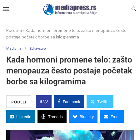
Početna
»
Kada hormoni promene telo: zašto menopauza često
postaje početak borbe sa kilogramima
Medicina
Zdravstvo
Kada hormoni promene telo: zašto
menopauza često postaje početak
borbe sa kilogramima
0
PODELI
Facebook
Twitter
Linkedin
Threads
Bluesky
Email