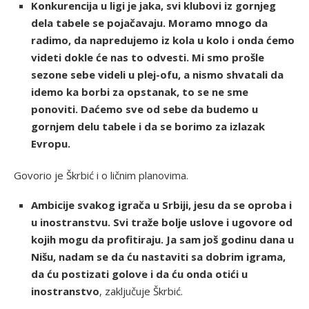
Konkurencija u ligi je jaka, svi klubovi iz gornjeg
dela tabele se pojačavaju. Moramo mnogo da
radimo, da napredujemo iz kola u kolo i onda ćemo
videti dokle će nas to odvesti. Mi smo prošle
sezone sebe videli u plej-ofu, a nismo shvatali da
idemo ka borbi za opstanak, to se ne sme
ponoviti. Daćemo sve od sebe da budemo u
gornjem delu tabele i da se borimo za izlazak
Evropu.
Govorio je Škrbić i o ličnim planovima.
Ambicije svakog igrača u Srbiji, jesu da se oproba i
u inostranstvu. Svi traže bolje uslove i ugovore od
kojih mogu da profitiraju. Ja sam još godinu dana u
Nišu, nadam se da ću nastaviti sa dobrim igrama,
da ću postizati golove i da ću onda otići u
inostranstvo
, zaključuje Škrbić.