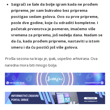
Saigrači se šale da bolje igram kada ne prođem
pripreme, jer sam bukvalno bez priprema
postigao sedam golova. Ovo su prve pripreme,
posle dve godine, koje ću odraditi kompletne. I
početak prvenstva je pomeren, imaćemo više
vremena za pripremu, još nedelju dana. Nadam se
da ću, kada prođem pripreme, nastaviti u istom
smeru i da ću postići još više golova.
Prošla sezona na kraju je, ipak, uspešno arhivirana. Ova
naredna mora biti mnogo bolja.