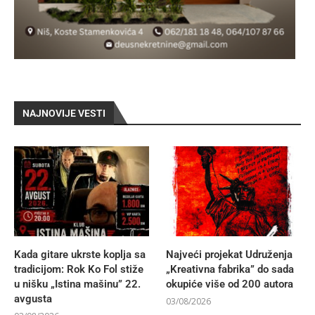
NAJNOVIJE VESTI
Kada gitare ukrste koplja sa
Najveći projekat Udruženja
tradicijom: Rok Ko Fol stiže
„Kreativna fabrika” do sada
u nišku „Istina mašinu” 22.
okupiće više od 200 autora
avgusta
03/08/2026