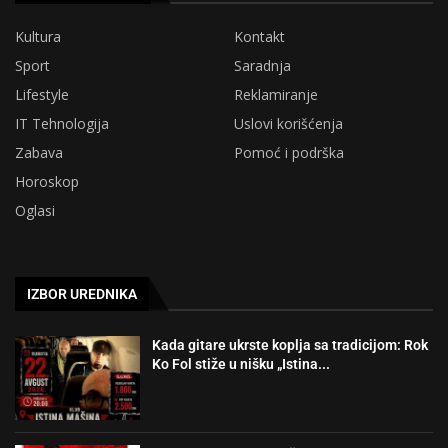
Kultura
Kontakt
Sport
Saradnja
Lifestyle
Reklamiranje
IT Tehnologija
Uslovi korišćenja
Zabava
Pomoć i podrška
Horoskop
Oglasi
IZBOR UREDNIKA
Kada gitare ukrste koplja sa tradicijom: Rok
Ko Fol stiže u nišku „Istina...