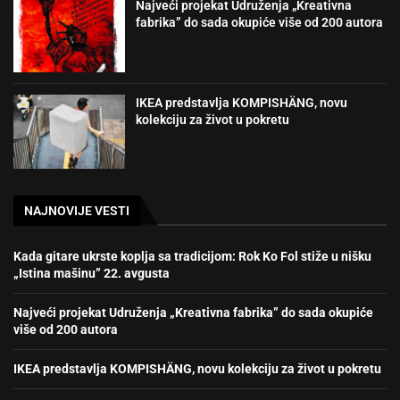
Najveći projekat Udruženja „Kreativna
fabrika” do sada okupiće više od 200 autora
IKEA predstavlja KOMPISHÄNG, novu
kolekciju za život u pokretu
NAJNOVIJE VESTI
Kada gitare ukrste koplja sa tradicijom: Rok Ko Fol stiže u nišku
„Istina mašinu” 22. avgusta
Najveći projekat Udruženja „Kreativna fabrika” do sada okupiće
više od 200 autora
IKEA predstavlja KOMPISHÄNG, novu kolekciju za život u pokretu