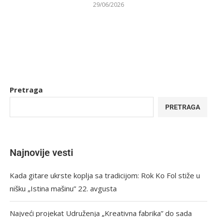
29/06/2026
Pretraga
PRETRAGA
Najnovije vesti
Kada gitare ukrste koplja sa tradicijom: Rok Ko Fol stiže u
nišku „Istina mašinu” 22. avgusta
Najveći projekat Udruženja „Kreativna fabrika” do sada