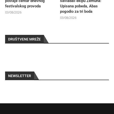
postaje centar dnevnog
savladali ekipu Zemuna:
festivalskog provoda
Upisana pobeda, Abas
pogodio za tri boda
03/08/2026
03/08/2026
DRUŠTVENE MREŽE
NEWSLETTER