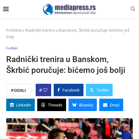
Početna
»
Radnički trenira u Banskom, Škrbić poručuje: bićemo još
bolji
Fudbal
Radnički trenira u Banskom,
Škrbić poručuje: bićemo još bolji
0
PODELI
Facebook
Twitter
Linkedin
Threads
Bluesky
Email