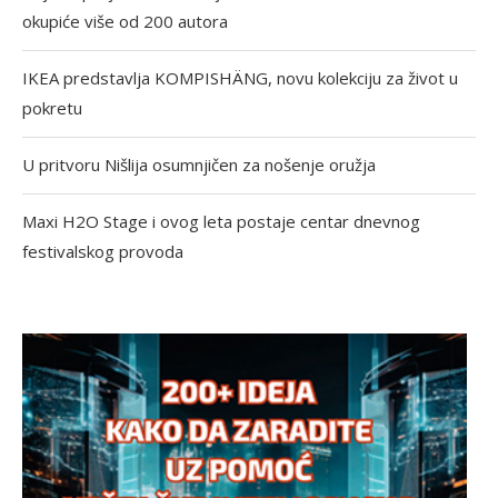
okupiće više od 200 autora
IKEA predstavlja KOMPISHÄNG, novu kolekciju za život u
pokretu
U pritvoru Nišlija osumnjičen za nošenje oružja
Maxi H2O Stage i ovog leta postaje centar dnevnog
festivalskog provoda