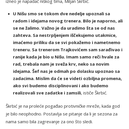
izneo je napadač niškog tima, Miljan Škrbić.
U Nišu smo se tokom dve nedelje upoznali sa
radom i idejama novog trenera. Bilo je naporno, ali
se ne žalimo. Važno je da uradimo šta se od nas
zahteva. Sa nestrpljenjem iščekujemo utakmice,
imaćemo priliku da se svi pokažemo i nametnemo
treneru. Sa trenerom Trajkovićem sam sarađivao i
ranije kada je bio u Nišu. Imam samo reči hvale za
rad, trebala nam je sveža krv, neko sa novim
idejama. Šef nas je odmah po dolasku upoznao sa
zadacima. Mislim da će se videti ozbiljna promena,
ako svi budemo disciplinovani i ako budemo
realizovali sve zadatke i zamsili
, ističe Škrbić.
Škrbić je na proleće pogađao protivničke mreže, kada god
je bilo neophodno. Postavlja se pitanje da li je sezona za
nama samo bila zagrevanje za ono što sledi.