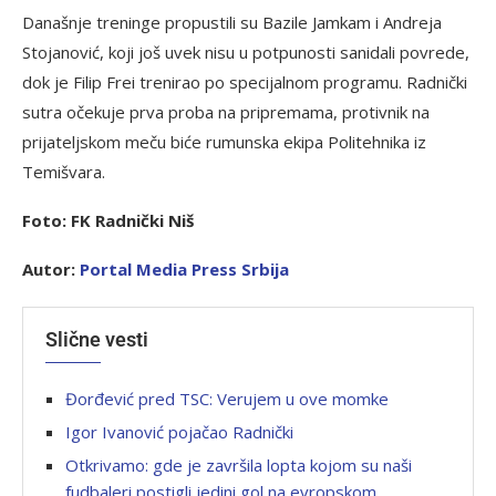
Današnje treninge propustili su Bazile Jamkam i Andreja
Stojanović, koji još uvek nisu u potpunosti sanidali povrede,
dok je Filip Frei trenirao po specijalnom programu. Radnički
sutra očekuje prva proba na pripremama, protivnik na
prijateljskom meču biće rumunska ekipa Politehnika iz
Temišvara.
Foto: FK Radnički Niš
Autor:
Portal Media Press Srbija
Slične vesti
Đorđević pred TSC: Verujem u ove momke
Igor Ivanović pojačao Radnički
Otkrivamo: gde je završila lopta kojom su naši
fudbaleri postigli jedini gol na evropskom