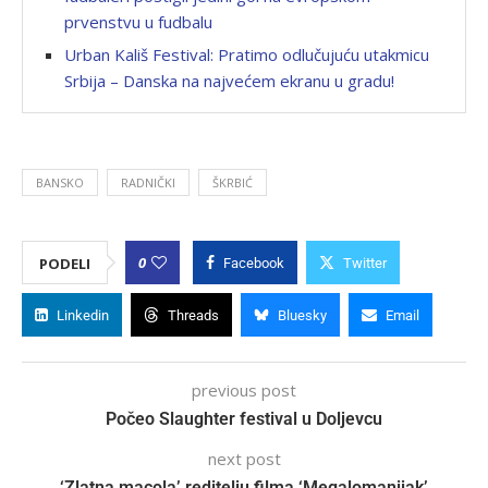
prvenstvu u fudbalu
Urban Kališ Festival: Pratimo odlučujuću utakmicu
Srbija – Danska na najvećem ekranu u gradu!
BANSKO
RADNIČKI
ŠKRBIĆ
0
PODELI
Facebook
Twitter
Linkedin
Threads
Bluesky
Email
previous post
Počeo Slaughter festival u Doljevcu
next post
‘Zlatna macola’ reditelju filma ‘Megalomanijak’