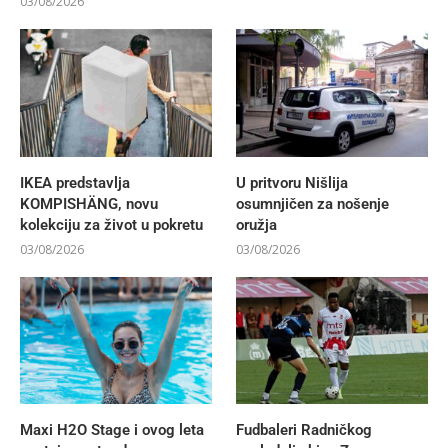
03/08/2026
IKEA predstavlja
U pritvoru Nišlija
KOMPISHÄNG, novu
osumnjičen za nošenje
kolekciju za život u pokretu
oružja
03/08/2026
03/08/2026
Maxi H2O Stage i ovog leta
Fudbaleri Radničkog