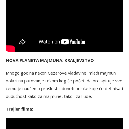
NOVA PLANETA MAJMUNA: KRALJEVSTVO
Mnogo godina nakon Cezarove vladavine, mladi majmun
polazi na putovanje tokom kog će početi da preispituje sve
čemu je naučen o prošlosti i doneti odluke koje će definisati
budućnost kako za majmune, tako i za ljude.
Trajler filma: