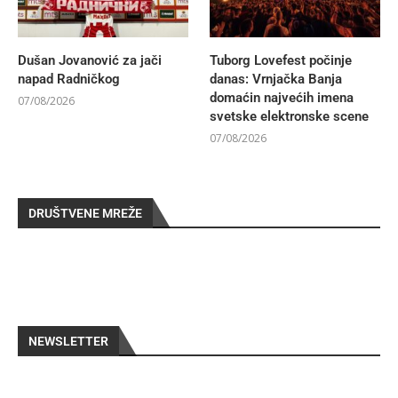
Dušan Jovanović za jači
Tuborg Lovefest počinje
napad Radničkog
danas: Vrnjačka Banja
domaćin najvećih imena
07/08/2026
svetske elektronske scene
07/08/2026
DRUŠTVENE MREŽE
NEWSLETTER