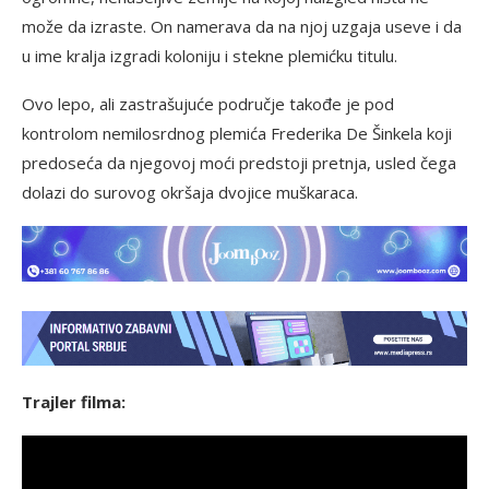
može da izraste. On namerava da na njoj uzgaja useve i da
u ime kralja izgradi koloniju i stekne plemićku titulu.
Ovo lepo, ali zastrašujuće područje takođe je pod
kontrolom nemilosrdnog plemića Frederika De Šinkela koji
predoseća da njegovoj moći predstoji pretnja, usled čega
dolazi do surovog okršaja dvojice muškaraca.
Trajler filma: