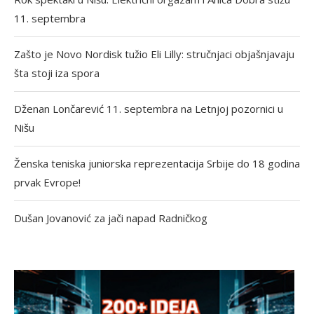
11. septembra
Zašto je Novo Nordisk tužio Eli Lilly: stručnjaci objašnjavaju
šta stoji iza spora
Dženan Lončarević 11. septembra na Letnjoj pozornici u
Nišu
Ženska teniska juniorska reprezentacija Srbije do 18 godina
prvak Evrope!
Dušan Jovanović za jači napad Radničkog