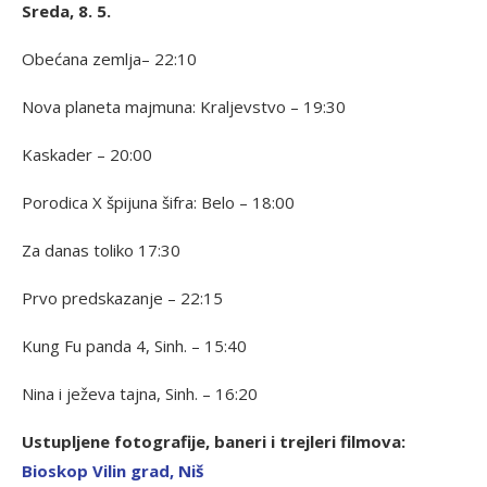
Sreda, 8. 5.
Obećana zemlja– 22:10
Nova planeta majmuna: Kraljevstvo – 19:30
Kaskader – 20:00
Porodica X špijuna šifra: Belo – 18:00
Za danas toliko 17:30
Prvo predskazanje – 22:15
Kung Fu panda 4, Sinh. – 15:40
Nina i ježeva tajna, Sinh. – 16:20
Ustupljene fotografije, baneri i trejleri filmova:
B
ioskop Vilin grad, Niš