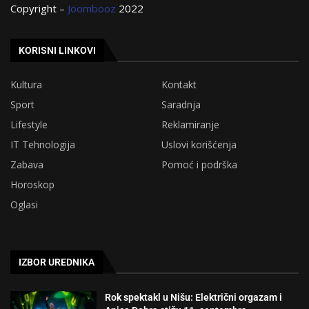
Copyright –
Joombooz
2022
KORISNI LINKOVI
Kultura
Kontakt
Sport
Saradnja
Lifestyle
Reklamiranje
IT Tehnologija
Uslovi korišćenja
Zabava
Pomoć i podrška
Horoskop
Oglasi
IZBOR UREDNIKA
Rok spektakl u Nišu: Električni orgazam i