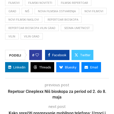
FILMOVI
FILMSKI NOVITETI
FILMSKI REPERTOAR
GRAD
NIŠ
NOVA FILMSKA OSTVARENJA
NOVI FILMOVI
NOVI FILMSKI NASLOVI
REPERTOAR BIOSKOPA
REPERTOAR BIOSKOPA VILIN GRAD
SEDMA UMETNOST
VILIN
VILIN GRAD
0
PODELI
Facebook
Twitter
Linkedin
Threads
Bluesky
Email
previous post
Repetoar Cineplexx Niš bioskopa za period od 2. do 8.
maja
next post
Kako sprečiti pregrevanje mobilnog telefona: Uzroci i