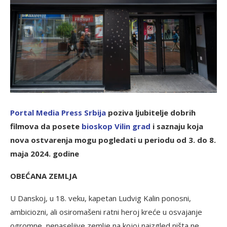
Portal Media
Press Srbija
poziva ljubitelje dobrih
filmova da posete
b
ioskop Vilin grad
i saznaju koja
nova ostvarenja mogu pogledati u periodu od 3. do 8.
maja 2024. godine
OBEĆANA ZEMLJA
U Danskoj, u 18. veku, kapetan Ludvig Kalin ponosni,
ambiciozni, ali osiromašeni ratni heroj kreće u osvajanje
ogromne, nenaseljive zemlje na kojoj naizgled ništa ne