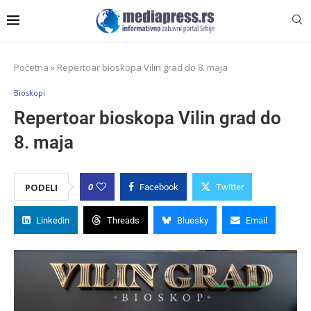
Početna
»
Repertoar bioskopa Vilin grad do 8. maja
Bioskopi
Repertoar bioskopa Vilin grad do
8. maja
0
PODELI
Facebook
Twitter
Linkedin
Threads
Bluesky
Email