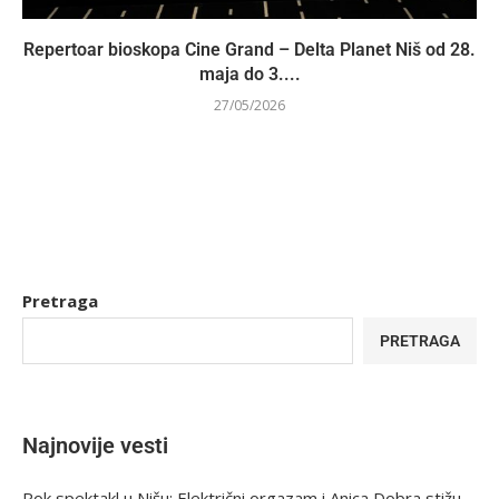
Repertoar bioskopa Cine Grand – Delta Planet Niš od 28.
maja do 3....
27/05/2026
Pretraga
PRETRAGA
Najnovije vesti
Rok spektakl u Nišu: Električni orgazam i Anica Dobra stižu