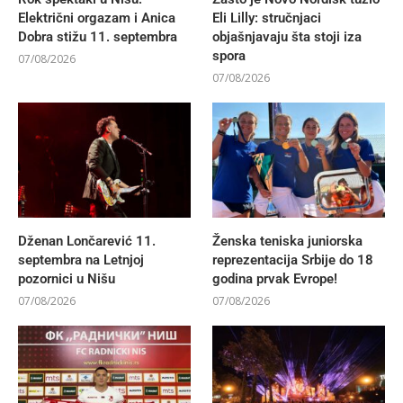
Električni orgazam i Anica
Eli Lilly: stručnjaci
Dobra stižu 11. septembra
objašnjavaju šta stoji iza
spora
07/08/2026
07/08/2026
Dženan Lončarević 11.
Ženska teniska juniorska
septembra na Letnjoj
reprezentacija Srbije do 18
pozornici u Nišu
godina prvak Evrope!
07/08/2026
07/08/2026