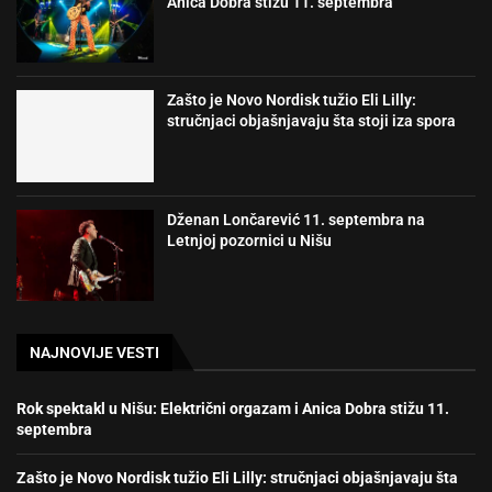
Anica Dobra stižu 11. septembra
Zašto je Novo Nordisk tužio Eli Lilly:
stručnjaci objašnjavaju šta stoji iza spora
Dženan Lončarević 11. septembra na
Letnjoj pozornici u Nišu
NAJNOVIJE VESTI
Rok spektakl u Nišu: Električni orgazam i Anica Dobra stižu 11.
septembra
Zašto je Novo Nordisk tužio Eli Lilly: stručnjaci objašnjavaju šta